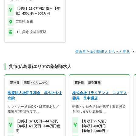
【月収】28.0万円24歳～ 【年
収】430万円～600万円
広島県 呉市
ＪＲ呉線 安芸川尻駅
最近見た薬剤師求人をもっと見る
呉市(広島県)エリアの薬剤師求人
正社員
病院・クリニック
正社員
調剤薬局
医療法人社団生和会 呉やけやま
株式会社リライアンス コスモス
病院
薬局 呉中通店
＼マイカー通勤OK・駐車場あり／
研修・委員会活動が充実！教育投資
残業月4時間程度で…
を惜しまない成長環…
【月収】32.1万円～44.6万円
【月収】25.5万円
【年収】486万円～686万円程
【年収】400万円
度
【時給】2,000円～