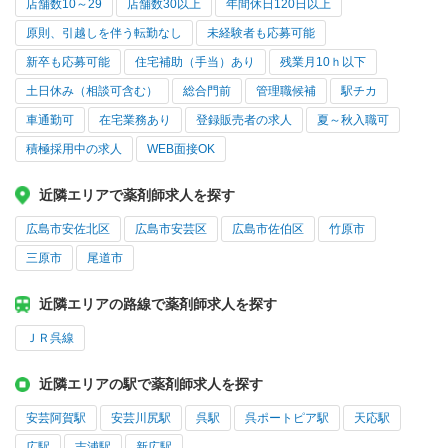
店舗数10～29
店舗数30以上
年間休日120日以上
原則、引越しを伴う転勤なし
未経験者も応募可能
新卒も応募可能
住宅補助（手当）あり
残業月10ｈ以下
土日休み（相談可含む）
総合門前
管理職候補
駅チカ
車通勤可
在宅業務あり
登録販売者の求人
夏～秋入職可
積極採用中の求人
WEB面接OK
近隣エリアで薬剤師求人を探す
広島市安佐北区
広島市安芸区
広島市佐伯区
竹原市
三原市
尾道市
近隣エリアの路線で薬剤師求人を探す
ＪＲ呉線
近隣エリアの駅で薬剤師求人を探す
安芸阿賀駅
安芸川尻駅
呉駅
呉ポートピア駅
天応駅
広駅
吉浦駅
新広駅