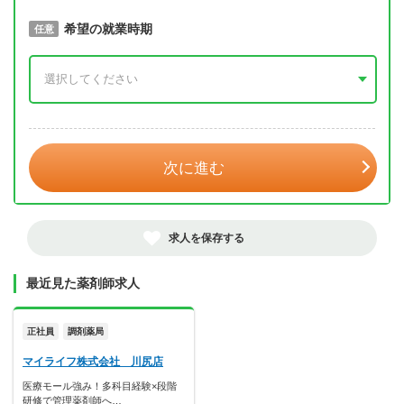
取得予定年
希望の就業時期
必須
任意
年 3月
次に進む
求人を保存する
最近見た薬剤師求人
正社員
調剤薬局
マイライフ株式会社 川尻店
医療モール強み！多科目経験×段階
研修で管理薬剤師へ…