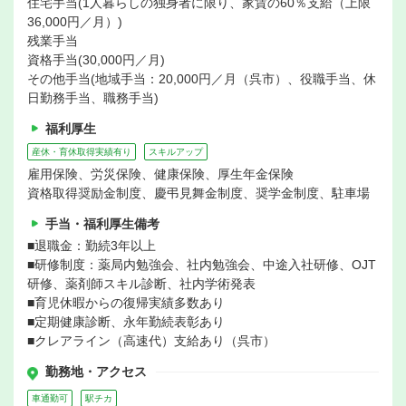
住宅手当(1人暮らしの独身者に限り、家賃の60％支給（上限
36,000円／月）)
残業手当
資格手当(30,000円／月)
その他手当(地域手当：20,000円／月（呉市）、役職手当、休
日勤務手当、職務手当)
福利厚生
産休・育休取得実績有り
スキルアップ
雇用保険、労災保険、健康保険、厚生年金保険
資格取得奨励金制度、慶弔見舞金制度、奨学金制度、駐車場
手当・福利厚生備考
■退職金：勤続3年以上
■研修制度：薬局内勉強会、社内勉強会、中途入社研修、OJT
研修、薬剤師スキル診断、社内学術発表
■育児休暇からの復帰実績多数あり
■定期健康診断、永年勤続表彰あり
■クレアライン（高速代）支給あり（呉市）
勤務地・アクセス
車通勤可
駅チカ