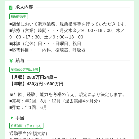
求人内容
積極採用中
■店舗において調剤業務、服薬指導等を行っていただきます。
■診療（営業）時間・・・月火水金／9：00～18：00、木／
9：00～17：30、土／9：00～13：00
■休診（定休）日・・・日曜日、祝日
■応需科目・・・内科、循環器、呼吸器
給与
年収600万円以上可
【月収】28.0万円24歳～
【年収】430万円～600万円
※年齢、経験、能力を考慮のうえ、規定により決定します。
■賞与：年2回、8月・12月（過去実績4ヶ月分）
■昇給：年1回、6月
手当
住宅補助（手当）あり
通勤手当(全額支給)