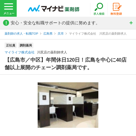
!
安心・安全な転職サポートの提供に努めます。
薬剤師の求人・転職TOP
広島県
呉市
マイライフ株式会社 川尻店の薬剤師求人
正社員
調剤薬局
マイライフ株式会社
川尻店の薬剤師求人
【広島市／中区】年間休日120日！広島を中心に40店
舗以上展開のチェーン調剤薬局です。