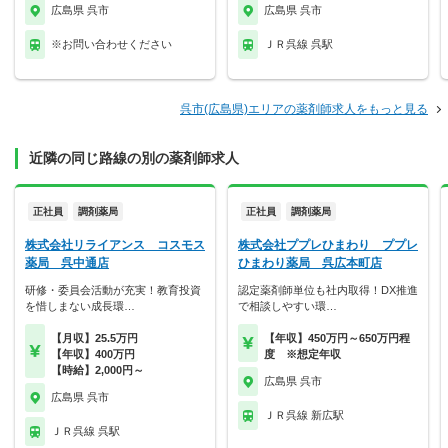
広島県 呉市
広島県 呉市
※お問い合わせください
ＪＲ呉線 呉駅
呉市(広島県)エリアの薬剤師求人をもっと見る
近隣の同じ路線の別の薬剤師求人
正社員
調剤薬局
正社員
調剤薬局
株式会社リライアンス コスモス
株式会社ププレひまわり ププレ
薬局 呉中通店
ひまわり薬局 呉広本町店
研修・委員会活動が充実！教育投資
認定薬剤師単位も社内取得！DX推進
を惜しまない成長環…
で相談しやすい環…
【月収】25.5万円
【年収】450万円～650万円程
【年収】400万円
度 ※想定年収
【時給】2,000円～
広島県 呉市
広島県 呉市
ＪＲ呉線 新広駅
ＪＲ呉線 呉駅