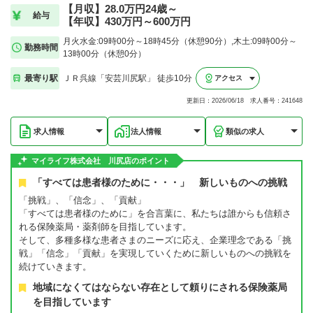
【月収】28.0万円24歳～
給与
【年収】430万円～600万円
月火水金:09時00分～18時45分（休憩90分）,木土:09時00分～
勤務時間
13時00分（休憩0分）
最寄り駅
ＪＲ呉線「安芸川尻駅」 徒歩10分
アクセス
更新日：2026/06/18 求人番号：241648
求人情報
法人情報
類似の求人
マイライフ株式会社 川尻店のポイント
「すべては患者様のために・・・」 新しいものへの挑戦
「挑戦」、「信念」、「貢献」
「すべては患者様のために」を合言葉に、私たちは誰からも信頼さ
れる保険薬局・薬剤師を目指しています。
そして、多種多様な患者さまのニーズに応え、企業理念である「挑
戦」「信念」「貢献」を実現していくために新しいものへの挑戦を
続けていきます。
地域になくてはならない存在として頼りにされる保険薬局
を目指しています