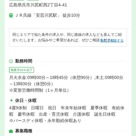
広島県呉市川尻町西2丁目4-41
ＪＲ呉線「安芸川尻駅」 徒歩10分
同じエリアで似た条件の求人や、同じ路線の求人なども喜んでご紹
介いたします。お悩みやご希望があれば、ぜひご相談ください。
無料で相談する
勤務時間
残業月10ｈ以下
月火水金:09時00分～18時45分（休憩90分）,木土:09時00分
～13時00分（休憩0分）
※変形労働時間制（1ヶ月単位）
休日・休暇
4週9休制 日曜日 祝日 年末年始休暇 夏季休暇 有給休
暇 慶弔休暇 出産・育児休暇 介護休暇 誕生日休暇
※バースディ休暇・永年勤続休暇あり
募集職種