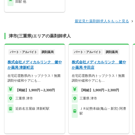
田駅 他
最近見た薬剤師求人をもっと見る
津市(三重県)エリアの薬剤師求人
パート・アルバイト
調剤薬局
パート・アルバイト
調剤薬局
株式会社メディカルリンク 健や
株式会社メディカルリンク 健や
か薬局 津新町店
か薬局 半田店
在宅応需数県内トップクラス！無菌
在宅応需数県内トップクラス！無菌
調剤や緩和ケアにも…
調剤や緩和ケアにも…
【時給】1,900円～2,300円
【時給】1,900円～2,300円
三重県 津市
三重県 津市
近鉄名古屋線 津新町駅
ＪＲ紀勢本線(亀山－新宮) 阿漕
駅