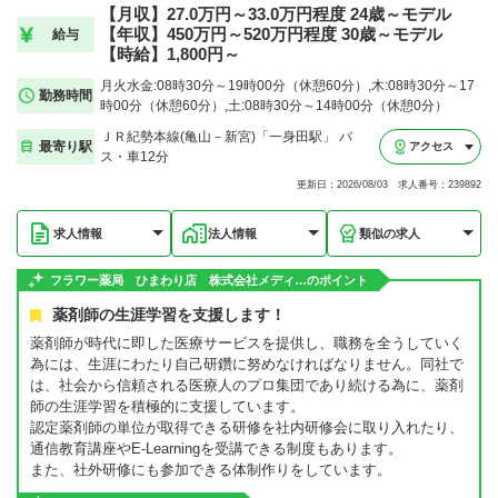
【月収】27.0万円～33.0万円程度 24歳～モデル
【年収】450万円～520万円程度 30歳～モデル
給与
【時給】1,800円～
月火水金:08時30分～19時00分（休憩60分）,木:08時30分～17
勤務時間
時00分（休憩60分）,土:08時30分～14時00分（休憩0分）
ＪＲ紀勢本線(亀山－新宮)「一身田駅」 バ
最寄り駅
アクセス
ス・車12分
更新日：2026/08/03 求人番号：239892
求人情報
法人情報
類似の求人
フラワー薬局 ひまわり店 株式会社メディ…のポイント
薬剤師の生涯学習を支援します！
薬剤師が時代に即した医療サービスを提供し、職務を全うしていく
為には、生涯にわたり自己研鑽に努めなければなりません。同社で
は、社会から信頼される医療人のプロ集団であり続ける為に、薬剤
師の生涯学習を積極的に支援しています。
認定薬剤師の単位が取得できる研修を社内研修会に取り入れたり、
通信教育講座やE-Learningを受講できる制度もあります。
また、社外研修にも参加できる体制作りをしています。