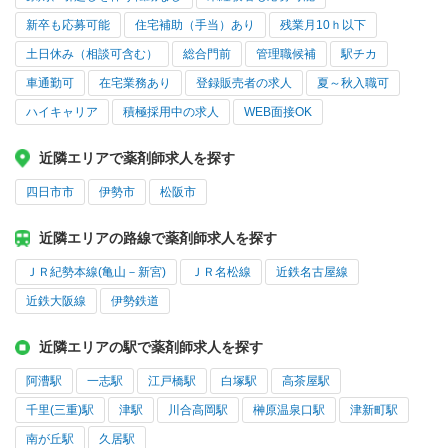
新卒も応募可能
住宅補助（手当）あり
残業月10ｈ以下
土日休み（相談可含む）
総合門前
管理職候補
駅チカ
車通勤可
在宅業務あり
登録販売者の求人
夏～秋入職可
ハイキャリア
積極採用中の求人
WEB面接OK
近隣エリアで薬剤師求人を探す
四日市市
伊勢市
松阪市
近隣エリアの路線で薬剤師求人を探す
ＪＲ紀勢本線(亀山－新宮)
ＪＲ名松線
近鉄名古屋線
近鉄大阪線
伊勢鉄道
近隣エリアの駅で薬剤師求人を探す
阿漕駅
一志駅
江戸橋駅
白塚駅
高茶屋駅
千里(三重)駅
津駅
川合高岡駅
榊原温泉口駅
津新町駅
南が丘駅
久居駅