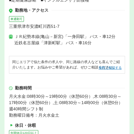
■定期健康診断 ■インフルエンザ予防接種
勤務地・アクセス
車通勤可
三重県津市安濃町川西51-7
ＪＲ紀勢本線(亀山－新宮)「一身田駅」 バス・車12分
近鉄名古屋線「津新町駅」 バス・車16分
同じエリアで似た条件の求人や、同じ路線の求人なども喜んでご紹
介いたします。お悩みやご希望があれば、ぜひご相談ください。
無料で相談する
勤務時間
月火水金:08時30分～19時00分（休憩60分）,木:08時30分～
17時00分（休憩60分）,土:08時30分～14時00分（休憩0分）
週40時間シフト制
勤務曜日備考：月火水金土
休日・休暇
年間休日120日以上