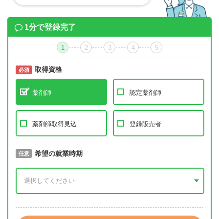
1分で登録完了
1
2
3
4
5
取得資格
必須
必須
薬剤師
認定薬剤師
薬剤師取得見込
登録販売者
取得予定年
希望の就業時期
必須
任意
年 3月