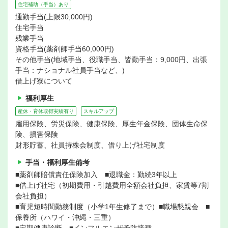
住宅補助（手当）あり
通勤手当(上限30,000円)
住宅手当
残業手当
資格手当(薬剤師手当60,000円)
その他手当(地域手当、役職手当、皆勤手当：9,000円、出張
手当：ナショナル社員手当など、)
借上げ寮について
福利厚生
産休・育休取得実績有り
スキルアップ
雇用保険、労災保険、健康保険、厚生年金保険、団体生命保
険、損害保険
財形貯蓄、社員持株会制度、借り上げ社宅制度
手当・福利厚生備考
■薬剤師賠償責任保険加入 ■退職金：勤続3年以上
■借上げ社宅（初期費用・引越費用全額会社負担、家賃等7割
会社負担）
■育児短時間勤務制度（小学1年生修了まで）■職場懇親会 ■
保養所（ハワイ・沖縄・三重）