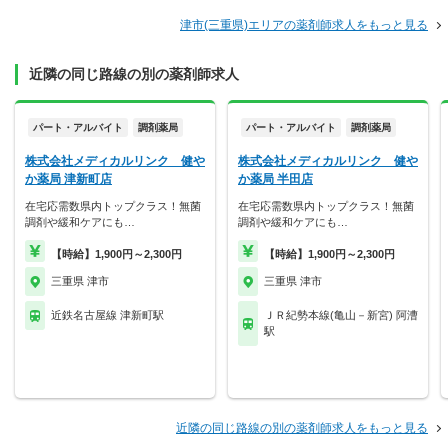
津市(三重県)エリアの薬剤師求人をもっと見る
近隣の同じ路線の別の薬剤師求人
パート・アルバイト
調剤薬局
パート・アルバイト
調剤薬局
株式会社メディカルリンク 健や
株式会社メディカルリンク 健や
か薬局 津新町店
か薬局 半田店
在宅応需数県内トップクラス！無菌
在宅応需数県内トップクラス！無菌
調剤や緩和ケアにも…
調剤や緩和ケアにも…
【時給】1,900円～2,300円
【時給】1,900円～2,300円
三重県 津市
三重県 津市
近鉄名古屋線 津新町駅
ＪＲ紀勢本線(亀山－新宮) 阿漕
駅
近隣の同じ路線の別の薬剤師求人をもっと見る