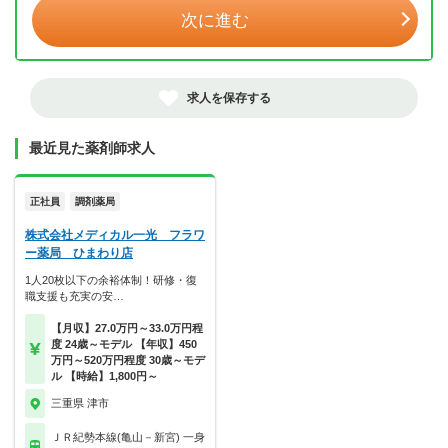
次に進む
求人を保存する
最近見た薬剤師求人
正社員
調剤薬局
株式会社メディカル一光 フラワ
ー薬局 ひまわり店
1人20枚以下の余裕体制！研修・復
職支援も充実の安…
【月収】27.0万円～33.0万円程
度 24歳～モデル 【年収】450
万円～520万円程度 30歳～モデ
ル 【時給】1,800円～
三重県 津市
ＪＲ紀勢本線(亀山－新宮) 一身