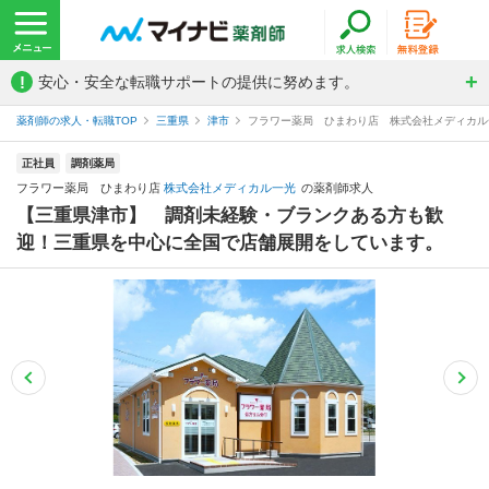
!
安心・安全な転職サポートの提供に努めます。
薬剤師の求人・転職TOP
三重県
津市
フラワー薬局 ひまわり店 株式会社メディカル
正社員
調剤薬局
フラワー薬局 ひまわり店
株式会社メディカル一光
の薬剤師求人
【三重県津市】 調剤未経験・ブランクある方も歓
迎！三重県を中心に全国で店舗展開をしています。