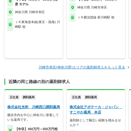
度 モデル
神奈川県 川崎市幸区
神奈川県 川崎市幸区
ＪＲ横須賀線 新川崎駅 他
ＪＲ東海道本線(東京－熱海) 川
崎駅 他
川崎市幸区(神奈川県)エリアの薬剤師求人をもっと見る
近隣の同じ路線の別の薬剤師求人
正社員
調剤薬局
正社員
調剤薬局
株式会社光和 川崎西口調剤薬局
株式会社アポテーカ・ジャパン
すこやか薬局 本店
横浜市内を中心に神奈川に密着して
いる薬局です。
薬剤師として幅広い経験を積みませ
んか？
【年収】450万円～550万円程