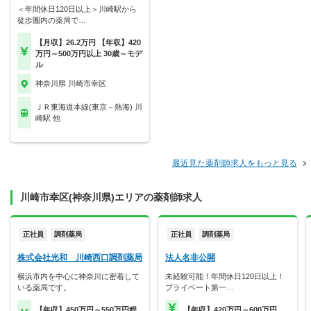
＜年間休日120日以上＞川崎駅から
徒歩圏内の薬局で…
【月収】26.2万円 【年収】420
万円～500万円以上 30歳～モデ
ル
神奈川県 川崎市幸区
ＪＲ東海道本線(東京－熱海) 川
崎駅 他
最近見た薬剤師求人をもっと見る
川崎市幸区(神奈川県)エリアの薬剤師求人
正社員
調剤薬局
正社員
調剤薬局
株式会社光和 川崎西口調剤薬局
法人名非公開
横浜市内を中心に神奈川に密着して
未経験可能！年間休日120日以上！
いる薬局です。
プライベート第一…
【年収】450万円～550万円程
【年収】420万円～600万円