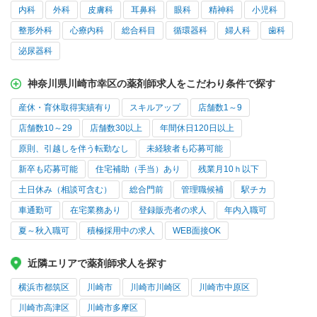
内科
外科
皮膚科
耳鼻科
眼科
精神科
小児科
整形外科
心療内科
総合科目
循環器科
婦人科
歯科
泌尿器科
神奈川県川崎市幸区の薬剤師求人をこだわり条件で探す
産休・育休取得実績有り
スキルアップ
店舗数1～9
店舗数10～29
店舗数30以上
年間休日120日以上
原則、引越しを伴う転勤なし
未経験者も応募可能
新卒も応募可能
住宅補助（手当）あり
残業月10ｈ以下
土日休み（相談可含む）
総合門前
管理職候補
駅チカ
車通勤可
在宅業務あり
登録販売者の求人
年内入職可
夏～秋入職可
積極採用中の求人
WEB面接OK
近隣エリアで薬剤師求人を探す
横浜市都筑区
川崎市
川崎市川崎区
川崎市中原区
川崎市高津区
川崎市多摩区