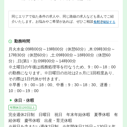
同じエリアで似た条件の求人や、同じ路線の求人なども喜んでご紹
介いたします。お悩みやご希望があれば、ぜひご相談ください。
無料で相談する
勤務時間
月火水金:09時00分～19時00分（休憩60分）,木:09時30分～
17時30分（休憩60分）,土:09時00分～18時00分（休憩60
分）,日(第1・3):09時00分～14時00分
※土曜日の午後は残務処理等を行なうため、9：00～18：00
の勤務になります。※日曜日の出社は2ヵ月に1回程度あり、
その際は1日代休が付きます。
※早番：9：00～18：00、中番：9：30～18：30、遅番：
10：00～19：00
休日・休暇
年間休日120日以上
完全週休2日制 日曜日 祝日 年末年始休暇 夏季休暇 有
給休暇 慶弔休暇 出産・育児休暇
※祝日を含まない週休2日制 ※年間休日125日～130日と年