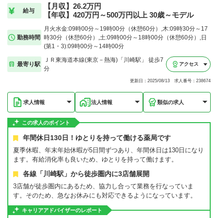
【月収】26.2万円
給与
【年収】420万円～500万円以上 30歳～モデル
月火水金:09時00分～19時00分（休憩60分）,木:09時30分～17
勤務時間
時30分（休憩60分）,土:09時00分～18時00分（休憩60分）,日
(第1・3):09時00分～14時00分
ＪＲ東海道本線(東京－熱海)「川崎駅」 徒歩7
最寄り駅
アクセス
分
更新日：2025/08/13 求人番号：238674
求人情報
法人情報
類似の求人
この求人のポイント
年間休日130日！ゆとりを持って働ける薬局です
夏季休暇、年末年始休暇が5日間ずつあり、年間休日は130日になり
ます。有給消化率も良いため、ゆとりを持って働けます。
各線「川崎駅」から徒歩圏内に3店舗展開
3店舗が徒歩圏内にあるため、協力し合って業務を行なっていま
す。そのため、急なお休みにも対応できるようになっています。
キャリアアドバイザーのレポート