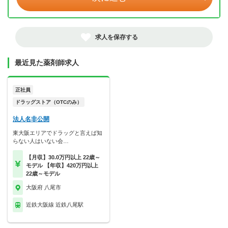
求人を保存する
最近見た薬剤師求人
正社員
ドラッグストア（OTCのみ）
法人名非公開
東大阪エリアでドラッグと言えば知
らない人はいない会…
【月収】30.0万円以上 22歳～
モデル 【年収】420万円以上
22歳～モデル
大阪府 八尾市
近鉄大阪線 近鉄八尾駅