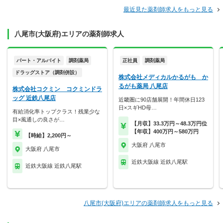
最近見た薬剤師求人をもっと見る
八尾市(大阪府)エリアの薬剤師求人
パート・アルバイト
調剤薬局
正社員
調剤薬局
ドラッグストア（調剤併設）
株式会社メディカルかるがも か
るがも薬局 八尾店
株式会社コクミン コクミンドラ
ッグ 近鉄八尾店
近畿圏に90店舗展開！年間休日123
日×スギHD母…
有給消化率トップクラス！残業少な
目×風通しの良さが…
【月収】33.3万円～48.3万円位
【年収】400万円～580万円
【時給】2,200円～
大阪府 八尾市
大阪府 八尾市
近鉄大阪線 近鉄八尾駅
近鉄大阪線 近鉄八尾駅
八尾市(大阪府)エリアの薬剤師求人をもっと見る