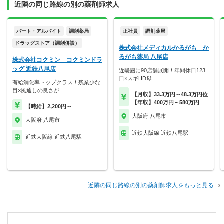
近隣の同じ路線の別の薬剤師求人
パート・アルバイト
調剤薬局
正社員
調剤薬局
ドラッグストア（調剤併設）
株式会社メディカルかるがも か
るがも薬局 八尾店
株式会社コクミン コクミンドラ
ッグ 近鉄八尾店
近畿圏に90店舗展開！年間休日123
日×スギHD母…
有給消化率トップクラス！残業少な
目×風通しの良さが…
【月収】33.3万円～48.3万円位
【年収】400万円～580万円
【時給】2,200円～
大阪府 八尾市
大阪府 八尾市
近鉄大阪線 近鉄八尾駅
近鉄大阪線 近鉄八尾駅
近隣の同じ路線の別の薬剤師求人をもっと見る