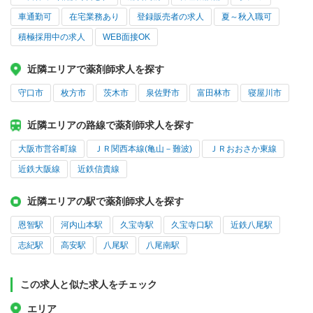
車通勤可
在宅業務あり
登録販売者の求人
夏～秋入職可
積極採用中の求人
WEB面接OK
近隣エリアで薬剤師求人を探す
守口市
枚方市
茨木市
泉佐野市
富田林市
寝屋川市
近隣エリアの路線で薬剤師求人を探す
大阪市営谷町線
ＪＲ関西本線(亀山－難波)
ＪＲおおさか東線
近鉄大阪線
近鉄信貴線
近隣エリアの駅で薬剤師求人を探す
恩智駅
河内山本駅
久宝寺駅
久宝寺口駅
近鉄八尾駅
志紀駅
高安駅
八尾駅
八尾南駅
この求人と似た求人をチェック
エリア