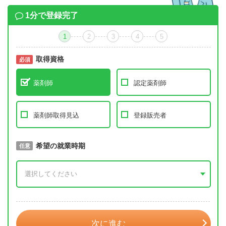
1分で登録完了
1
2
3
4
5
取得資格
必須
必須
薬剤師
認定薬剤師
薬剤師取得見込
登録販売者
取得予定年
希望の就業時期
必須
任意
年 3月
次に進む