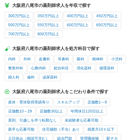
大阪府八尾市の薬剤師求人を年収で探す
300万円以上
350万円以上
400万円以上
450万円以上
500万円以上
550万円以上
600万円以上
650万円以上
700万円以上
800万円以上
大阪府八尾市の薬剤師求人を処方科目で探す
内科
外科
皮膚科
耳鼻科
眼科
精神科
小児科
整形外科
心療内科
総合科目
消化器科
循環器科
婦人科
歯科
泌尿器科
大阪府八尾市の薬剤師求人をこだわり条件で探す
産休・育休取得実績有り
スキルアップ
店舗数1～9
店舗数10～29
店舗数30以上
年間休日120日以上
原則、引越しを伴う転勤なし
未経験者も応募可能
新卒も応募可能
住宅補助（手当）あり
残業月10ｈ以下
土日休み（相談可含む）
総合門前
管理職候補
駅チカ