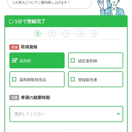
この求人についてご案内差し上げます！
1分で登録完了
1
2
3
4
5
取得資格
必須
必須
薬剤師
認定薬剤師
薬剤師取得見込
登録販売者
取得予定年
希望の就業時期
必須
任意
年 3月