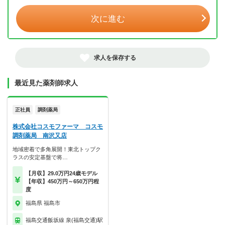
次に進む
求人を保存する
最近見た薬剤師求人
正社員
調剤薬局
株式会社コスモファーマ コスモ
調剤薬局 南沢又店
地域密着で多角展開！東北トップク
ラスの安定基盤で将…
【月収】29.0万円24歳モデル
【年収】450万円～650万円程
度
福島県 福島市
福島交通飯坂線 泉(福島交通)駅