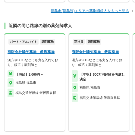
福島市(福島県)エリアの薬剤師求人をもっと見る
近隣の同じ路線の別の薬剤師求人
パート・アルバイト
調剤薬局
正社員
調剤薬局
有限会社降矢薬局 飯坂薬局
有限会社降矢薬局 飯坂薬局
漢方やOTCなどにも力を入れてお
漢方やOTCなどにも力を入れてお
り、幅広く薬剤師と…
り、幅広く薬剤師と…
【時給】2,000円～
【年収】500万円経験を考慮し
決定
福島県 福島市
福島県 福島市
福島交通飯坂線 飯坂温泉駅
福島交通飯坂線 飯坂温泉駅