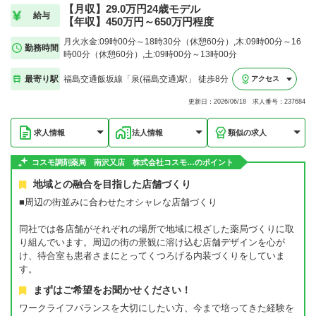
【月収】29.0万円24歳モデル
給与
【年収】450万円～650万円程度
月火水金:09時00分～18時30分（休憩60分）,木:09時00分～16
勤務時間
時00分（休憩60分）,土:09時00分～13時00分
最寄り駅
福島交通飯坂線「泉(福島交通)駅」 徒歩8分
アクセス
更新日：2026/06/18 求人番号：237684
求人情報
法人情報
類似の求人
コスモ調剤薬局 南沢又店 株式会社コスモ…のポイント
地域との融合を目指した店舗づくり
■周辺の街並みに合わせたオシャレな店舗づくり
同社では各店舗がそれぞれの場所で地域に根ざした薬局づくりに取
り組んでいます。周辺の街の景観に溶け込む店舗デザインを心が
け、待合室も患者さまにとってくつろげる内装づくりをしていま
す。
まずはご希望をお聞かせください！
ワークライフバランスを大切にしたい方、今まで培ってきた経験を