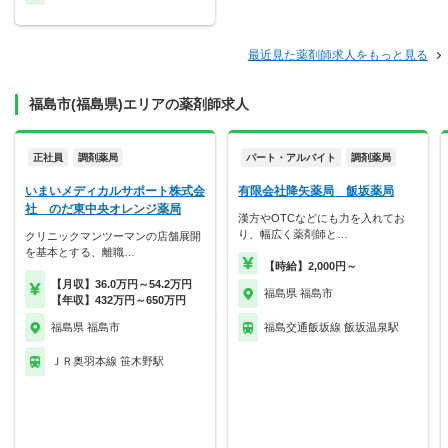
最近見た薬剤師求人をもっと見る
福島市(福島県)エリアの薬剤師求人
正社員
調剤薬局
パート・アルバイト
調剤薬局
いまいメディカルサポート株式会
有限会社降矢薬局 飯坂薬局
社 のだ東中央オレンジ薬局
漢方やOTCなどにも力を入れてお
り、幅広く薬剤師と…
クリニックマンツーマンの店舗展開
を基本とする、離職…
【時給】2,000円～
【月収】36.0万円～54.2万円
福島県 福島市
【年収】432万円～650万円
福島県 福島市
福島交通飯坂線 飯坂温泉駅
ＪＲ奥羽本線 笹木野駅