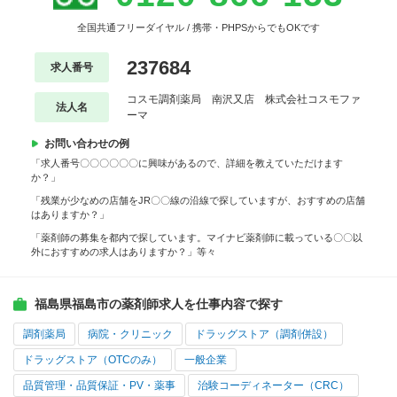
全国共通フリーダイヤル / 携帯・PHPSからでもOKです
237684
求人番号
コスモ調剤薬局 南沢又店 株式会社コスモファ
法人名
ーマ
お問い合わせの例
「求人番号〇〇〇〇〇〇に興味があるので、詳細を教えていただけます
か？」
「残業が少なめの店舗をJR〇〇線の沿線で探していますが、おすすめの店舗
はありますか？」
「薬剤師の募集を都内で探しています。マイナビ薬剤師に載っている〇〇以
外におすすめの求人はありますか？」等々
福島県福島市の薬剤師求人を仕事内容で探す
調剤薬局
病院・クリニック
ドラッグストア（調剤併設）
ドラッグストア（OTCのみ）
一般企業
品質管理・品質保証・PV・薬事
治験コーディネーター（CRC）