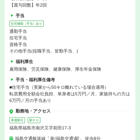
【賞与回数】年2回
手当
住宅補助（手当）あり
通勤手当
住宅手当
資格手当
その他手当(役職手当、皆勤手当、)
福利厚生
雇用保険、労災保険、健康保険、厚生年金保険
手当・福利厚生備考
■住宅手当（実家から50キロ離れている場合適用）
転居費用全額会社負担、単身者は5万円／月、家族持ちの方は
6万円／月の手当あり
勤務地・アクセス
車通勤可
駅チカ
福島県福島市南沢又字前田17-3
福島交通飯坂線「泉(福島交通)駅」 徒歩8分