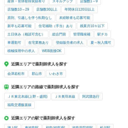
産休・育休取得実績有り
スキルアップ
店舗数1～9
店舗数10～29
店舗数30以上
年間休日120日以上
原則、引越しを伴う転勤なし
未経験者も応募可能
新卒も応募可能
住宅補助（手当）あり
残業月10ｈ以下
土日休み（相談可含む）
総合門前
管理職候補
駅チカ
車通勤可
在宅業務あり
登録販売者の求人
夏～秋入職可
積極採用中の求人
WEB面接OK
近隣エリアで薬剤師求人を探す
会津若松市
郡山市
いわき市
近隣エリアの路線で薬剤師求人を探す
ＪＲ東北本線(上野－盛岡)
ＪＲ奥羽本線
阿武隈急行
福島交通飯坂線
近隣エリアの駅で薬剤師求人を探す
瀬上駅
東福島駅
福島(福島)駅
福島学院前駅
松川駅