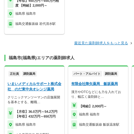
【年収】450万円～650万円程
度 【時給】2,000円～
福島県 福島市
福島交通飯坂線 岩代清水駅
最近見た薬剤師求人をもっと見る
福島市(福島県)エリアの薬剤師求人
正社員
調剤薬局
パート・アルバイト
調剤薬局
いまいメディカルサポート株式会
有限会社降矢薬局 飯坂薬局
社 のだ東中央オレンジ薬局
漢方やOTCなどにも力を入れてお
り、幅広く薬剤師と…
クリニックマンツーマンの店舗展開
を基本とする、離職…
【時給】2,000円～
【月収】36.0万円～54.2万円
福島県 福島市
【年収】432万円～650万円
福島県 福島市
福島交通飯坂線 飯坂温泉駅