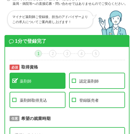
薬局・病院等への直接応募・問い合わせではありませんのでご安心ください。
マイナビ薬剤師ご登録後、担当のアドバイザーより
この求人についてご案内差し上げます！
1分で登録完了
1
2
3
4
5
取得資格
必須
必須
薬剤師
認定薬剤師
薬剤師取得見込
登録販売者
取得予定年
希望の就業時期
必須
任意