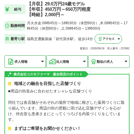
【月収】29.0万円24歳モデル
【年収】450万円～650万円程度
給与
【時給】2,000円～
月火水金:08時45分～18時30分（休憩60分）,木:08時45分～17
勤務時間
時45分（休憩60分）,土:08時45分～13時00分
最寄り駅
福島交通飯坂線「岩代清水駅」 徒歩14分
アクセス
更新日：2026/06/18 求人番号：237682
求人情報
法人情報
類似の求人
株式会社コスモファーマ 森合西店のポイント
地域との融合を目指した店舗づくり
■周辺の街並みに合わせたオシャレな店舗づくり
同社では各店舗がそれぞれの場所で地域に根ざした薬局づくりに取
り組んでいます。周辺の街の景観に溶け込む店舗デザインを心が
け、待合室も患者さまにとってくつろげる内装づくりをしていま
す。
まずはご希望をお聞かせください！