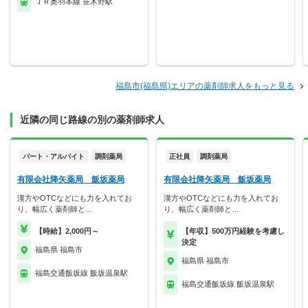
ＪＲ奥羽本線 笹木野駅
福島市(福島県)エリアの薬剤師求人をもっと見る
近隣の同じ路線の別の薬剤師求人
パート・アルバイト
調剤薬局
正社員
調剤薬局
有限会社降矢薬局 飯坂薬局
有限会社降矢薬局 飯坂薬局
漢方やOTCなどにも力を入れてお
漢方やOTCなどにも力を入れてお
り、幅広く薬剤師と…
り、幅広く薬剤師と…
【時給】2,000円～
【年収】500万円経験を考慮し
決定
福島県 福島市
福島県 福島市
福島交通飯坂線 飯坂温泉駅
福島交通飯坂線 飯坂温泉駅