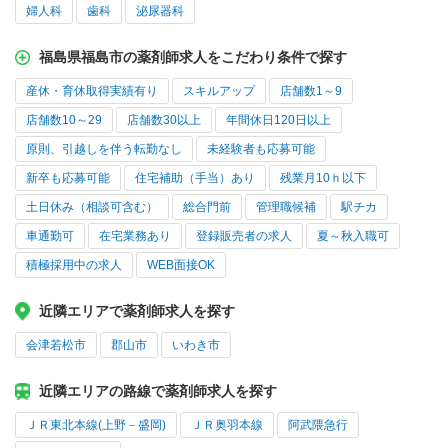
婦人科
歯科
泌尿器科
福島県福島市の薬剤師求人をこだわり条件で探す
産休・育休取得実績有り
スキルアップ
店舗数1～9
店舗数10～29
店舗数30以上
年間休日120日以上
原則、引越しを伴う転勤なし
未経験者も応募可能
新卒も応募可能
住宅補助（手当）あり
残業月10ｈ以下
土日休み（相談可含む）
総合門前
管理職候補
駅チカ
車通勤可
在宅業務あり
登録販売者の求人
夏～秋入職可
積極採用中の求人
WEB面接OK
近隣エリアで薬剤師求人を探す
会津若松市
郡山市
いわき市
近隣エリアの路線で薬剤師求人を探す
ＪＲ東北本線(上野－盛岡)
ＪＲ奥羽本線
阿武隈急行