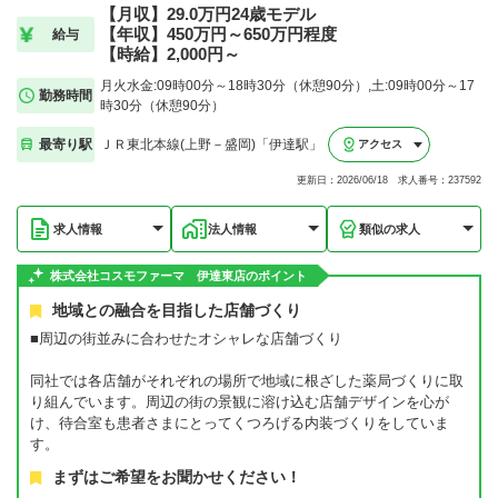
【月収】29.0万円24歳モデル
【年収】450万円～650万円程度
給与
【時給】2,000円～
月火水金:09時00分～18時30分（休憩90分）,土:09時00分～17
勤務時間
時30分（休憩90分）
最寄り駅
ＪＲ東北本線(上野－盛岡)「伊達駅」
アクセス
更新日：2026/06/18 求人番号：237592
求人情報
法人情報
類似の求人
株式会社コスモファーマ 伊達東店のポイント
地域との融合を目指した店舗づくり
■周辺の街並みに合わせたオシャレな店舗づくり
同社では各店舗がそれぞれの場所で地域に根ざした薬局づくりに取
り組んでいます。周辺の街の景観に溶け込む店舗デザインを心が
け、待合室も患者さまにとってくつろげる内装づくりをしていま
す。
まずはご希望をお聞かせください！