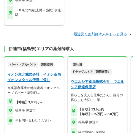
福島県 伊達市
ＪＲ東北本線(上野－盛岡) 伊達
駅
最近見た薬剤師求人をもっと見る
伊達市(福島県)エリアの薬剤師求人
パート・アルバイト
調剤薬局
正社員
ドラッグストア（調剤併設）
イオン東北株式会社 イオン薬局
イオンスタイル伊達（仮）
ウエルシア薬局株式会社 ウエル
シア伊達保原店
充実福利厚生の地域密着イオングル
ープでパート薬剤師…
暮らしを支える仕事だから、自分の
暮らしも大切に。業…
【時給】3,000円～
【月収】33.5万円
福島県 伊達市
【年収】515万円～650万円
※お問い合わせください
福島県 伊達市
阿武隈急行 保原駅