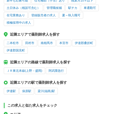
新卒も応募可能
住宅補助（手当）あり
残業月10ｈ以下
土日休み（相談可含む）
管理職候補
駅チカ
車通勤可
在宅業務あり
登録販売者の求人
夏～秋入職可
積極採用中の求人
近隣エリアで薬剤師求人を探す
二本松市
田村市
南相馬市
本宮市
伊達郡桑折町
伊達郡国見町
近隣エリアの路線で薬剤師求人を探す
ＪＲ東北本線(上野－盛岡)
阿武隈急行
近隣エリアの駅で薬剤師求人を探す
伊達駅
保原駅
梁川(福島)駅
この求人と似た求人をチェック