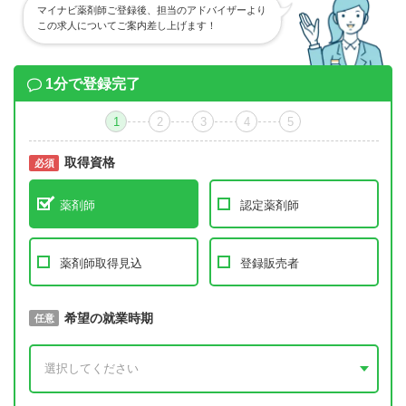
マイナビ薬剤師ご登録後、担当のアドバイザーより
この求人についてご案内差し上げます！
1分で登録完了
1
2
3
4
5
取得資格
必須
必須
薬剤師
認定薬剤師
薬剤師取得見込
登録販売者
取得予定年
希望の就業時期
必須
任意