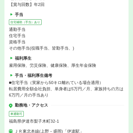
【賞与回数】年2回
手当
住宅補助（手当）あり
通勤手当
住宅手当
資格手当
その他手当(役職手当、皆勤手当、)
福利厚生
雇用保険、労災保険、健康保険、厚生年金保険
手当・福利厚生備考
■住宅手当（実家から50キロ離れている場合適用）
転居費用全額会社負担、単身者は5万円／月、家族持ちの方は
6万円／月の手当あり
勤務地・アクセス
車通勤可
福島県伊達市梨子木町32-1
ＪＲ東北本線(上野－盛岡)「伊達駅」