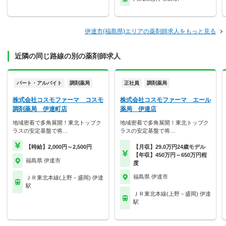
伊達市(福島県)エリアの薬剤師求人をもっと見る
近隣の同じ路線の別の薬剤師求人
パート・アルバイト
調剤薬局
正社員
調剤薬局
株式会社コスモファーマ コスモ
株式会社コスモファーマ エール
調剤薬局 伊達町店
薬局 伊達店
地域密着で多角展開！東北トップク
地域密着で多角展開！東北トップク
ラスの安定基盤で将…
ラスの安定基盤で将…
【時給】2,000円～2,500円
【月収】29.0万円24歳モデル
【年収】450万円～650万円程
福島県 伊達市
度
福島県 伊達市
ＪＲ東北本線(上野－盛岡) 伊達
駅
ＪＲ東北本線(上野－盛岡) 伊達
駅