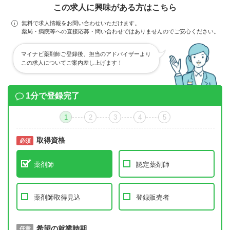
この求人に興味がある方はこちら
無料で求人情報をお問い合わせいただけます。
薬局・病院等への直接応募・問い合わせではありませんのでご安心ください。
マイナビ薬剤師ご登録後、担当のアドバイザーより
この求人についてご案内差し上げます！
1分で登録完了
1
2
3
4
5
取得資格
必須
必須
薬剤師
認定薬剤師
薬剤師取得見込
登録販売者
取得予定年
希望の就業時期
必須
任意