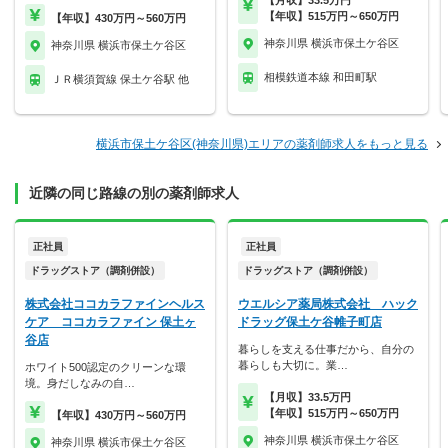
【月収】33.5万円
【年収】515万円～650万円
【年収】430万円～560万円
神奈川県 横浜市保土ケ谷区
神奈川県 横浜市保土ケ谷区
相模鉄道本線 和田町駅
ＪＲ横須賀線 保土ケ谷駅 他
横浜市保土ケ谷区(神奈川県)エリアの薬剤師求人をもっと見る
近隣の同じ路線の別の薬剤師求人
正社員
正社員
ドラッグストア（調剤併設）
ドラッグストア（調剤併設）
株式会社ココカラファインヘルス
ウエルシア薬局株式会社 ハック
ケア ココカラファイン 保土ヶ
ドラッグ保土ケ谷帷子町店
谷店
暮らしを支える仕事だから、自分の
暮らしも大切に。業…
ホワイト500認定のクリーンな環
境。身だしなみの自…
【月収】33.5万円
【年収】515万円～650万円
【年収】430万円～560万円
神奈川県 横浜市保土ケ谷区
神奈川県 横浜市保土ケ谷区