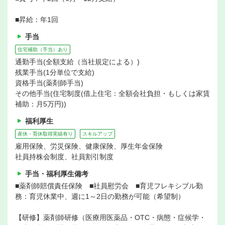
■昇給：年1回
手当
住宅補助（手当）あり
通勤手当(全額支給（当社規定による）)
残業手当(1分単位で支給)
資格手当(薬剤師手当)
その他手当(住宅制度(借上住宅：全額会社負担・もしくは家賃
補助：月5万円))
福利厚生
産休・育休取得実績有り
スキルアップ
雇用保険、労災保険、健康保険、厚生年金保険
社員持株会制度、社員割引制度
手当・福利厚生備考
■薬剤師賠償責任保険 ■社員慰労会 ■育児フレキシブル勤
務：育児休業中、週に1～2日の勤務が可能（希望制）
【研修】薬剤師研修（医療用医薬品・OTC・病態・症候学・