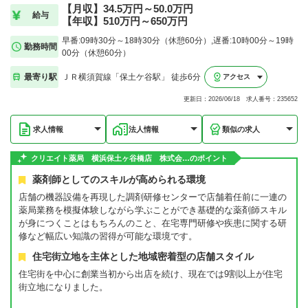
【月収】34.5万円～50.0万円
給与
【年収】510万円～650万円
早番:09時30分～18時30分（休憩60分）,遅番:10時00分～19時
勤務時間
00分（休憩60分）
最寄り駅
ＪＲ横須賀線「保土ケ谷駅」 徒歩6分
アクセス
更新日：2026/06/18 求人番号：235652
求人情報
法人情報
類似の求人
クリエイト薬局 横浜保土ヶ谷橋店 株式会…のポイント
薬剤師としてのスキルが高められる環境
店舗の機器設備を再現した調剤研修センターで店舗着任前に一連の
薬局業務を模擬体験しながら学ぶことができ基礎的な薬剤師スキル
が身につくことはもちろんのこと、在宅専門研修や疾患に関する研
修など幅広い知識の習得が可能な環境です。
住宅街立地を主体とした地域密着型の店舗スタイル
住宅街を中心に創業当初から出店を続け、現在では9割以上が住宅
街立地になりました。