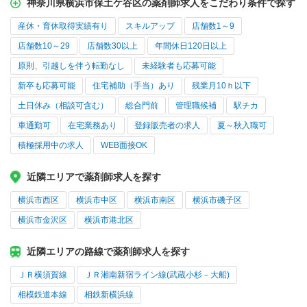
神奈川県横浜市保土ケ谷区の薬剤師求人をこだわり条件で探す
産休・育休取得実績有り
スキルアップ
店舗数1～9
店舗数10～29
店舗数30以上
年間休日120日以上
原則、引越しを伴う転勤なし
未経験者も応募可能
新卒も応募可能
住宅補助（手当）あり
残業月10ｈ以下
土日休み（相談可含む）
総合門前
管理職候補
駅チカ
車通勤可
在宅業務あり
登録販売者の求人
夏～秋入職可
積極採用中の求人
WEB面接OK
近隣エリアで薬剤師求人を探す
横浜市西区
横浜市中区
横浜市南区
横浜市磯子区
横浜市金沢区
横浜市港北区
近隣エリアの路線で薬剤師求人を探す
ＪＲ横須賀線
ＪＲ湘南新宿ライン線(武蔵小杉－大船)
相模鉄道本線
相鉄新横浜線