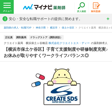
!
安心・安全な転職サポートの提供に努めます。
薬剤師の求人・転職TOP
神奈川県
横浜市
保土ケ谷区
クリエイト薬局 横浜保土ヶ
正社員
調剤薬局
ドラッグストア（調剤併設）
クリエイト薬局 横浜保土ヶ谷橋店
株式会社クリエイトエス・ディー
の薬剤師求人
【横浜市保土ケ谷区】子育て支援制度や研修制度充実♪
お休みが取りやすくワークライフバランス◎