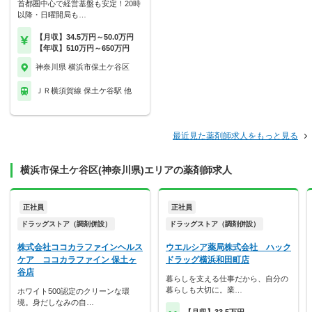
首都圏中心で経営基盤も安定！20時
以降・日曜開局も…
【月収】34.5万円～50.0万円
【年収】510万円～650万円
神奈川県 横浜市保土ケ谷区
ＪＲ横須賀線 保土ケ谷駅 他
最近見た薬剤師求人をもっと見る
横浜市保土ケ谷区(神奈川県)エリアの薬剤師求人
正社員
正社員
ドラッグストア（調剤併設）
ドラッグストア（調剤併設）
株式会社ココカラファインヘルス
ウエルシア薬局株式会社 ハック
ケア ココカラファイン 保土ヶ
ドラッグ横浜和田町店
谷店
暮らしを支える仕事だから、自分の
暮らしも大切に。業…
ホワイト500認定のクリーンな環
境。身だしなみの自…