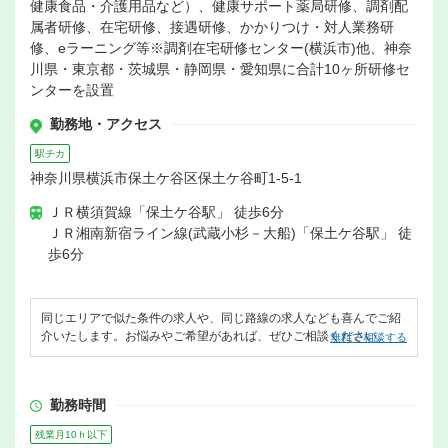
健康食品・介護用品など）、健康サポート薬局研修、調剤配
属者研修、在宅研修、接遇研修、かかりつけ・対人業務研
修、eラーニング等※調剤在宅研修センター(横浜市)他、神奈
川県・東京都・茨城県・静岡県・愛知県に合計10ヶ所研修セ
ンターを設置
勤務地・アクセス
駅チカ
神奈川県横浜市保土ケ谷区保土ケ谷町1-5-1
ＪＲ横須賀線「保土ケ谷駅」 徒歩6分
ＪＲ湘南新宿ライン線(武蔵小杉－大船)「保土ケ谷駅」 徒
歩6分
同じエリアで似た条件の求人や、同じ路線の求人なども喜んでご紹
介いたします。お悩みやご希望があれば、ぜひご相談ください。
無料で相談する
勤務時間
残業月10ｈ以下