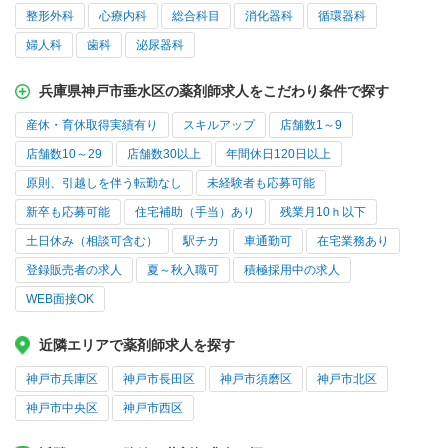
整形外科
心療内科
総合科目
消化器科
循環器科
婦人科
歯科
泌尿器科
兵庫県神戸市垂水区の薬剤師求人をこだわり条件で探す
産休・育休取得実績有り
スキルアップ
店舗数1～9
店舗数10～29
店舗数30以上
年間休日120日以上
原則、引越しを伴う転勤なし
未経験者も応募可能
新卒も応募可能
住宅補助（手当）あり
残業月10ｈ以下
土日休み（相談可含む）
駅チカ
車通勤可
在宅業務あり
登録販売者の求人
夏～秋入職可
積極採用中の求人
WEB面接OK
近隣エリアで薬剤師求人を探す
神戸市兵庫区
神戸市長田区
神戸市須磨区
神戸市北区
神戸市中央区
神戸市西区