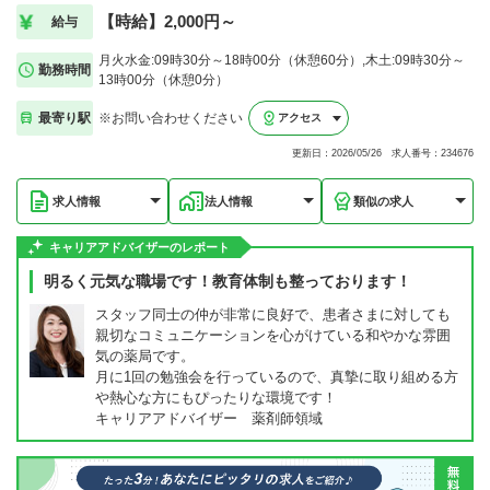
【時給】2,000円～
給与
月火水金:09時30分～18時00分（休憩60分）,木土:09時30分～
勤務時間
13時00分（休憩0分）
最寄り駅
※お問い合わせください
アクセス
更新日：2026/05/26 求人番号：234676
求人情報
法人情報
類似の求人
キャリアアドバイザーのレポート
明るく元気な職場です！教育体制も整っております！
スタッフ同士の仲が非常に良好で、患者さまに対しても
親切なコミュニケーションを心がけている和やかな雰囲
気の薬局です。
月に1回の勉強会を行っているので、真摯に取り組める方
や熱心な方にもぴったりな環境です！
キャリアアドバイザー 薬剤師領域