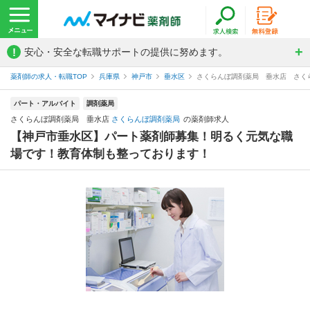
!
安心・安全な転職サポートの提供に努めます。
薬剤師の求人・転職TOP
兵庫県
神戸市
垂水区
さくらんぼ調剤薬局 垂水店 さく
パート・アルバイト
調剤薬局
さくらんぼ調剤薬局 垂水店
さくらんぼ調剤薬局
の薬剤師求人
【神戸市垂水区】パート薬剤師募集！明るく元気な職
場です！教育体制も整っております！