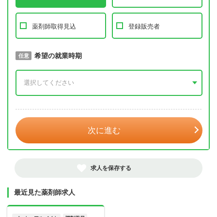
薬剤師取得見込
登録販売者
取得予定年
希望の就業時期
必須
任意
年 3月
次に進む
求人を保存する
最近見た薬剤師求人