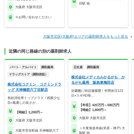
目駅 他
大阪府 大阪市北区
※お問い合わせください
大阪市北区(大阪府)エリアの薬剤師求人をもっと見る
近隣の同じ路線の別の薬剤師求人
パート・アルバイト
調剤薬局
正社員
調剤薬局
ドラッグストア（調剤併設）
株式会社メディカルかるがも か
るがも薬局 阪急東梅田店
株式会社コクミン コクミンドラ
ッグ 天神橋筋六丁目駅店
近畿圏に90店舗展開！年間休日123
日×スギHD母…
有給消化率トップクラス！残業少な
目×風通しの良さが…
【年収】420万円～580万円
【時給】1,800円～
【時給】2,200円～
大阪府 大阪市北区
大阪府 大阪市北区
ＪＲ東海道本線(米原－神戸) 大
大阪市営谷町線 天神橋筋六丁
阪駅 他