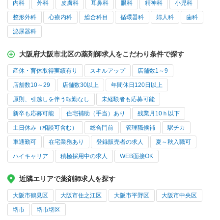
内科
外科
皮膚科
耳鼻科
眼科
精神科
小児科
整形外科
心療内科
総合科目
循環器科
婦人科
歯科
泌尿器科
大阪府大阪市北区の薬剤師求人をこだわり条件で探す
産休・育休取得実績有り
スキルアップ
店舗数1～9
店舗数10～29
店舗数30以上
年間休日120日以上
原則、引越しを伴う転勤なし
未経験者も応募可能
新卒も応募可能
住宅補助（手当）あり
残業月10ｈ以下
土日休み（相談可含む）
総合門前
管理職候補
駅チカ
車通勤可
在宅業務あり
登録販売者の求人
夏～秋入職可
ハイキャリア
積極採用中の求人
WEB面接OK
近隣エリアで薬剤師求人を探す
大阪市鶴見区
大阪市住之江区
大阪市平野区
大阪市中央区
堺市
堺市堺区