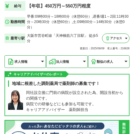
【年収】450万円～550万円程度
給与
早番:09時00分～18時00分（休憩60分）,遅番/週1～2回:11時30
勤務時間
分～20時30分（休憩60分）,土:09時00分～14時30分（休憩0
分）
大阪市営谷町線「天神橋筋六丁目駅」 徒歩5
最寄り駅
アクセス
分
更新日：2025/09/09 求人番号：216628
求人情報
法人情報
類似の求人
キャリアアドバイザーのレポート
地域に根差した調剤薬局で薬剤師の募集です！
同社設立後に門前の病院が設立された為、開設当初から
の関係です。
病院での研修などにも参加も可能です。
キャリアアドバイザー 薬剤師担当