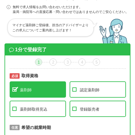
無料で求人情報をお問い合わせいただけます。
薬局・病院等への直接応募・問い合わせではありませんのでご安心ください。
マイナビ薬剤師ご登録後、担当のアドバイザーより
この求人についてご案内差し上げます！
1分で登録完了
1
2
3
4
5
取得資格
必須
必須
薬剤師
認定薬剤師
薬剤師取得見込
登録販売者
取得予定年
希望の就業時期
必須
任意