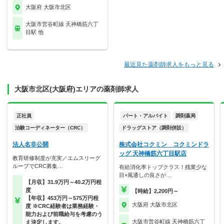
大阪府 大阪市北区
大阪市営谷町線 天神橋筋六丁
目駅 他
最近見た薬剤師求人をもっと見る
大阪市北区(大阪府)エリアの薬剤師求人
正社員
パート・アルバイト
調剤薬局
治験コーディネーター（CRC）
ドラッグストア（調剤併設）
法人名非公開
株式会社コクミン コクミンドラ
ッグ 天神橋筋六丁目駅店
教育研修制度が充実／エムスリーグ
ループでCRC募集…
有給消化率トップクラス！残業少な
目×風通しの良さが…
【月収】31.9万円～40.2万円程
度
【時給】2,200円～
【年収】453万円～575万円程
大阪府 大阪市北区
度 ※CRC経験者は業務経験・
能力および前職給与を考慮のう
大阪市営谷町線 天神橋筋六丁
え決定します。