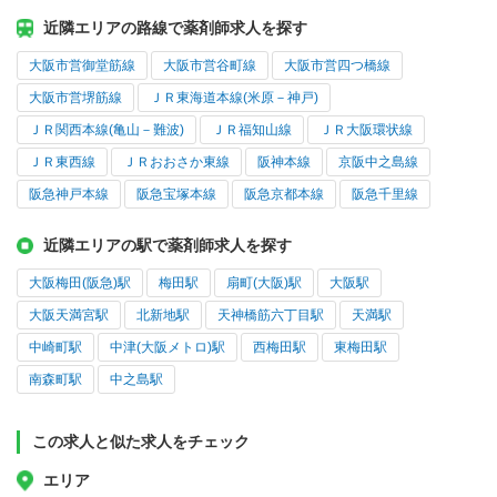
近隣エリアの路線で薬剤師求人を探す
大阪市営御堂筋線
大阪市営谷町線
大阪市営四つ橋線
大阪市営堺筋線
ＪＲ東海道本線(米原－神戸)
ＪＲ関西本線(亀山－難波)
ＪＲ福知山線
ＪＲ大阪環状線
ＪＲ東西線
ＪＲおおさか東線
阪神本線
京阪中之島線
阪急神戸本線
阪急宝塚本線
阪急京都本線
阪急千里線
近隣エリアの駅で薬剤師求人を探す
大阪梅田(阪急)駅
梅田駅
扇町(大阪)駅
大阪駅
大阪天満宮駅
北新地駅
天神橋筋六丁目駅
天満駅
中崎町駅
中津(大阪メトロ)駅
西梅田駅
東梅田駅
南森町駅
中之島駅
この求人と似た求人をチェック
エリア