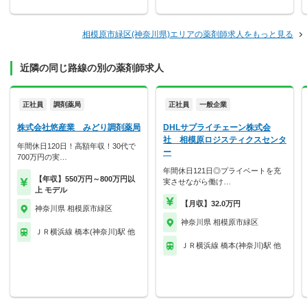
相模原市緑区(神奈川県)エリアの薬剤師求人をもっと見る
近隣の同じ路線の別の薬剤師求人
正社員
調剤薬局
正社員
一般企業
株式会社悠産業 みどり調剤薬局
DHLサプライチェーン株式会
社 相模原ロジスティクスセンタ
年間休日120日！高額年収！30代で
ー
700万円の実…
年間休日121日◎プライベートを充
【年収】550万円～800万円以
実させながら働け…
上 モデル
【月収】32.0万円
神奈川県 相模原市緑区
神奈川県 相模原市緑区
ＪＲ横浜線 橋本(神奈川)駅 他
ＪＲ横浜線 橋本(神奈川)駅 他