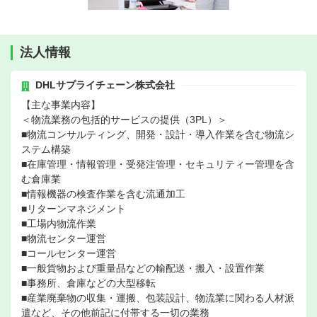
法人情報
DHLサプライチェーン株式会社
【主な事業内容】
＜物流業務の包括的サービスの提供（3PL）＞
■物流コンサルティング、開発・設計・導入作業を含む物流シ
ステム構築
■在庫管理・情報管理・受発注管理・セキュリティー管理を含
む倉庫業
■情報機器の検査作業を含む流通加工
■リターンマネジメント
■工場内物流作業
■物流センター運営
■コールセンター運営
■一般貨物および重量品などの輸配送・搬入・設置作業
■事務所、倉庫などの大型移転
■産業廃棄物の収集・運搬、包装設計、物流業に関わる人材派
遣など、その他前記に付帯する一切の業務