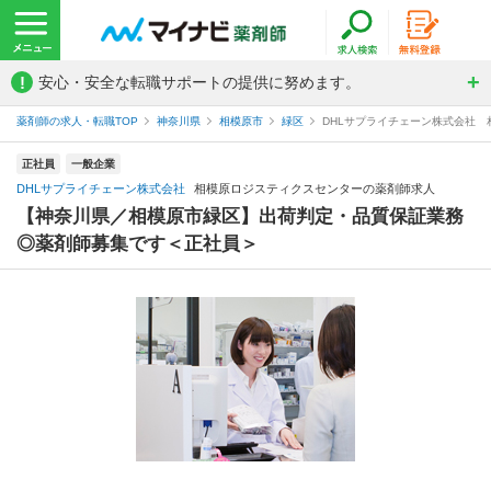
!
安心・安全な転職サポートの提供に努めます。
薬剤師の求人・転職TOP
神奈川県
相模原市
緑区
DHLサプライチェーン株式会社
正社員
一般企業
DHLサプライチェーン株式会社
相模原ロジスティクスセンターの薬剤師求人
【神奈川県／相模原市緑区】出荷判定・品質保証業務
◎薬剤師募集です＜正社員＞