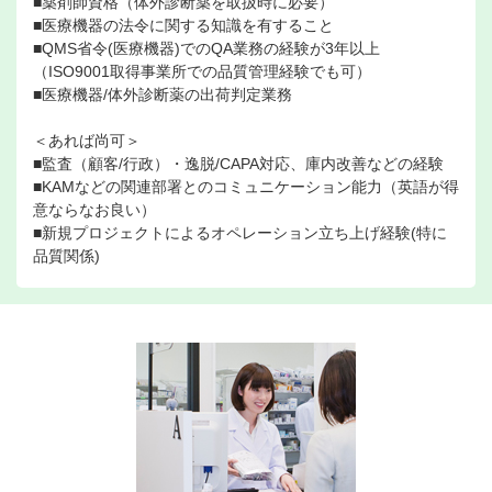
■薬剤師資格（体外診断薬を取扱時に必要）
■医療機器の法令に関する知識を有すること
■QMS省令(医療機器)でのQA業務の経験が3年以上
（ISO9001取得事業所での品質管理経験でも可）
■医療機器/体外診断薬の出荷判定業務
＜あれば尚可＞
■監査（顧客/行政）・逸脱/CAPA対応、庫内改善などの経験
■KAMなどの関連部署とのコミュニケーション能力（英語が得
意ならなお良い）
■新規プロジェクトによるオペレーション立ち上げ経験(特に
品質関係)