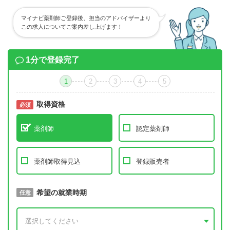
マイナビ薬剤師ご登録後、担当のアドバイザーより
この求人についてご案内差し上げます！
1分で登録完了
1
2
3
4
5
取得資格
必須
必須
薬剤師
認定薬剤師
薬剤師取得見込
登録販売者
取得予定年
希望の就業時期
必須
任意