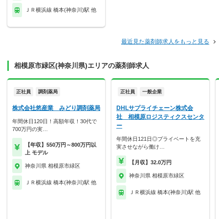
ＪＲ横浜線 橋本(神奈川)駅 他
最近見た薬剤師求人をもっと見る
相模原市緑区(神奈川県)エリアの薬剤師求人
正社員
調剤薬局
正社員
一般企業
株式会社悠産業 みどり調剤薬局
DHLサプライチェーン株式会
社 相模原ロジスティクスセンタ
年間休日120日！高額年収！30代で
ー
700万円の実…
年間休日121日◎プライベートを充
【年収】550万円～800万円以
実させながら働け…
上 モデル
【月収】32.0万円
神奈川県 相模原市緑区
神奈川県 相模原市緑区
ＪＲ横浜線 橋本(神奈川)駅 他
ＪＲ横浜線 橋本(神奈川)駅 他