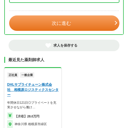
年 3月
次に進む
求人を保存する
最近見た薬剤師求人
正社員
一般企業
DHLサプライチェーン株式会
社 相模原ロジスティクスセンタ
ー
年間休日121日◎プライベートを充
実させながら働け…
【月収】28.0万円
神奈川県 相模原市緑区