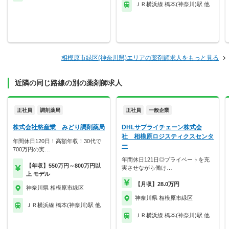
ＪＲ横浜線 橋本(神奈川)駅 他
相模原市緑区(神奈川県)エリアの薬剤師求人をもっと見る
近隣の同じ路線の別の薬剤師求人
正社員
調剤薬局
正社員
一般企業
株式会社悠産業 みどり調剤薬局
DHLサプライチェーン株式会
社 相模原ロジスティクスセンタ
年間休日120日！高額年収！30代で
ー
700万円の実…
年間休日121日◎プライベートを充
【年収】550万円～800万円以
実させながら働け…
上 モデル
【月収】28.0万円
神奈川県 相模原市緑区
神奈川県 相模原市緑区
ＪＲ横浜線 橋本(神奈川)駅 他
ＪＲ横浜線 橋本(神奈川)駅 他