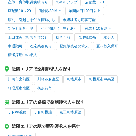
産休・育休取得実績有り
スキルアップ
店舗数1～9
店舗数10～29
店舗数30以上
年間休日120日以上
原則、引越しを伴う転勤なし
未経験者も応募可能
新卒も応募可能
住宅補助（手当）あり
残業月10ｈ以下
土日休み（相談可含む）
総合門前
管理職候補
駅チカ
車通勤可
在宅業務あり
登録販売者の求人
夏～秋入職可
積極採用中の求人
近隣エリアで薬剤師求人を探す
川崎市宮前区
川崎市麻生区
相模原市
相模原市中央区
相模原市南区
横須賀市
近隣エリアの路線で薬剤師求人を探す
ＪＲ横浜線
ＪＲ相模線
京王相模原線
近隣エリアの駅で薬剤師求人を探す