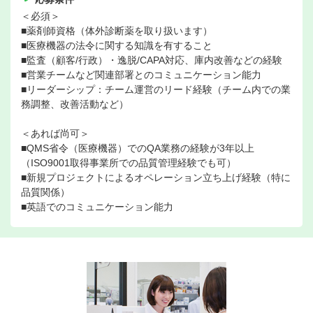
＜必須＞
■薬剤師資格（体外診断薬を取り扱います）
■医療機器の法令に関する知識を有すること
■監査（顧客/行政）・逸脱/CAPA対応、庫内改善などの経験
■営業チームなど関連部署とのコミュニケーション能力
■リーダーシップ：チーム運営のリード経験（チーム内での業
務調整、改善活動など）
＜あれば尚可＞
■QMS省令（医療機器）でのQA業務の経験が3年以上
（ISO9001取得事業所での品質管理経験でも可）
■新規プロジェクトによるオペレーション立ち上げ経験（特に
品質関係）
■英語でのコミュニケーション能力