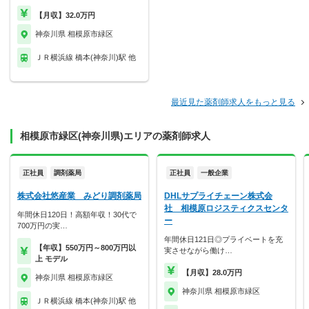
【月収】32.0万円
神奈川県 相模原市緑区
ＪＲ横浜線 橋本(神奈川)駅 他
最近見た薬剤師求人をもっと見る
相模原市緑区(神奈川県)エリアの薬剤師求人
正社員
調剤薬局
正社員
一般企業
株式会社悠産業 みどり調剤薬局
DHLサプライチェーン株式会
社 相模原ロジスティクスセンタ
年間休日120日！高額年収！30代で
ー
700万円の実…
年間休日121日◎プライベートを充
【年収】550万円～800万円以
実させながら働け…
上 モデル
【月収】28.0万円
神奈川県 相模原市緑区
神奈川県 相模原市緑区
ＪＲ横浜線 橋本(神奈川)駅 他