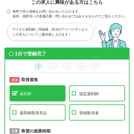
この求人に興味がある方はこちら
無料で求人情報をお問い合わせいただけます。
薬局・病院等への直接応募・問い合わせではありませんのでご安心ください。
マイナビ薬剤師ご登録後、担当のアドバイザーより
この求人についてご案内差し上げます！
1分で登録完了
1
2
3
4
5
取得資格
必須
必須
薬剤師
認定薬剤師
薬剤師取得見込
登録販売者
取得予定年
希望の就業時期
必須
任意