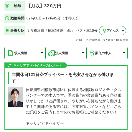
【月収】32.0万円
給与
勤務時間
09時00分～17時45分（休憩60分）
最寄り駅
ＪＲ横浜線「橋本(神奈川)駅」 バス・車10分
アクセス
更新日：2026/06/30 求人番号：10268920
求人情報
法人情報
類似の求人
キャリアアドバイザーのレポート
年間休日121日◎プライベートを充実させながら働けま
す！
神奈川県相模原市緑区に位置する相模原ロジスティクス
センターでの求人です。季節賞与や業績賞与あり◎頑張
りがしっかりと評価され、やりがいを持ちながら働けま
す！ご興味のある方には、面接対策ポイントなど、さら
に詳細をご案内しますのでお気軽にご相談ください！
キャリアアドバイザー