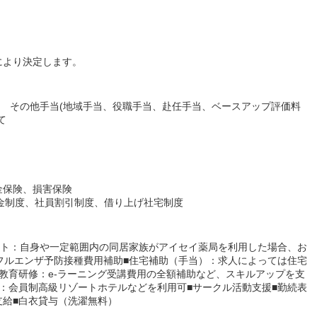
により決定します。
当 その他手当(地域手当、役職手当、赴任手当、ベースアップ評価料
て
金保険、損害保険
舞金制度、社員割引制度、借り上げ社宅制度
ート：自身や一定範囲内の同居家族がアイセイ薬局を利用した場合、お
フルエンザ予防接種費用補助■住宅補助（手当）：求人によっては住宅
教育研修：e-ラーニング受講費用の全額補助など、スキルアップを支
：会員制高級リゾートホテルなどを利用可■サークル活動支援■勤続表
支給■白衣貸与（洗濯無料）