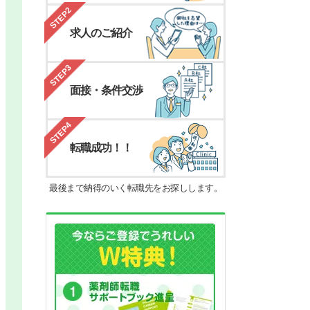
STEP2
求人のご紹介
STEP3
面接・条件交渉
STEP4
転職成功！！
最後まで納得のいく転職先をお探しします。