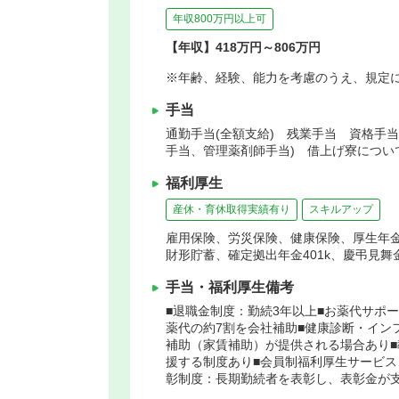
年収800万円以上可
【年収】418万円～806万円
※年齢、経験、能力を考慮のうえ、規定
手当
通勤手当(全額支給) 残業手当 資格手
手当、管理薬剤師手当) 借上げ寮につい
福利厚生
産休・育休取得実績有り
スキルアップ
雇用保険、労災保険、健康保険、厚生年
財形貯蓄、確定拠出年金401k、慶弔見
手当・福利厚生備考
■退職金制度：勤続3年以上■お薬代サポ
薬代の約7割を会社補助■健康診断・イン
補助（家賃補助）が提供される場合あり■
援する制度あり■会員制福利厚生サービス
彰制度：長期勤続者を表彰し、表彰金が