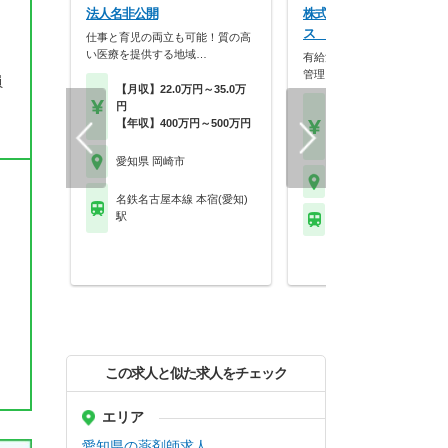
法人名非公開
株式会社アモス 調剤薬局
ス （矢作店）
仕事と育児の両立も可能！質の高
い医療を提供する地域…
有給消化率100％、残業は本
管理しシフトを調整…
員
【月収】22.0万円～35.0万
円
【月収】30.0万円～37.
【年収】400万円～500万円
円
【年収】480万円～60
愛知県 岡崎市
愛知県 岡崎市
名鉄名古屋本線 本宿(愛知)
駅
名鉄名古屋本線 矢作橋
この求人と似た求人をチェック
エリア
愛知県の薬剤師求人