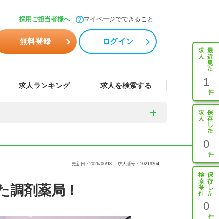
採用ご担当者様へ
マイページでできること
無料登録
ログイン
1
求人ランキング
求人を検索する
0
更新日：2026/06/18
求人番号：10219264
た調剤薬局！
0