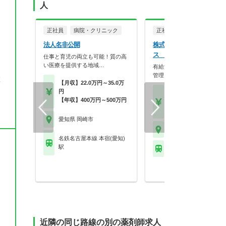
人
正社員
病院・クリニック
正社員
調剤薬局
を
法人名非公開
株式会社アモス 調剤薬局
ス （矢作店）
仕事と育児の両立も可能！質の高
い医療を提供する地域…
有給消化率100％、残業は本
管理しシフトを調整…
置
【月収】22.0万円～35.0万
円
【月収】30.0万円～37.
【年収】400万円～500万円
円
【年収】480万円～60
愛知県 岡崎市
愛知県 岡崎市
名鉄名古屋本線 本宿(愛知)
駅
名鉄名古屋本線 矢作橋
近隣の同じ路線の別の薬剤師求人