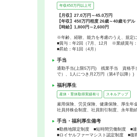
年収450万円以上可
【月収】27.0万円～45.0万円
【年収】450万円程度 26歳～40歳モデル
【時給】1,800円～2,600円
※年齢、経験、能力を考慮のうえ、規定
■賞与：年2回（7月、12月 ※業績賞与
■昇給：年1回（4月）
手当
通勤手当(上限5万円) 残業手当 資格手
で）、1人につき月2万円（第4子以降）)
福利厚生
産休・育休取得実績有り
スキルアップ
雇用保険、労災保険、健康保険、厚生年
社員持株会制度、社員割引制度、永年勤
手当・福利厚生備考
■勤務地限定制度 ■短時間労働制度 ■
■ロイヤルファーマシスト認定制度 ■復