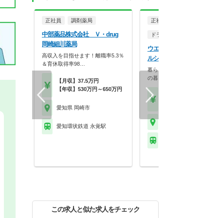
正社員
調剤薬局
正社員
中部薬品株式会社 Ｖ・drug
ドラッグストア（調剤併設
岡崎細川薬局
ウエルシア薬局株式会社 
高収入を目指せます！離職率5.3％
ルシア岡崎大樹寺店
＆育休取得率98…
暮らしを支える仕事だから、
の暮らしも大切に。業…
【月収】37.5万円
【年収】530万円～650万円
【月収】33.5万円
【年収】515万円～65
愛知県 岡崎市
愛知県 岡崎市
愛知環状鉄道 永覚駅
愛知環状鉄道 大門(愛知
この求人と似た求人をチェック