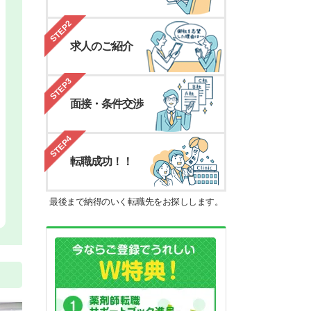
STEP2
求人のご紹介
STEP3
面接・条件交渉
STEP4
転職成功！！
最後まで納得のいく転職先をお探しします。