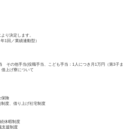
により決定します。
：年1回／業績連動型）
当 その他手当(役職手当、こども手当：1人につき月1万円（第3子ま
 借上げ寮について
金保険
続制度、借り上げ社宅制度
連続休暇制度
職支援制度