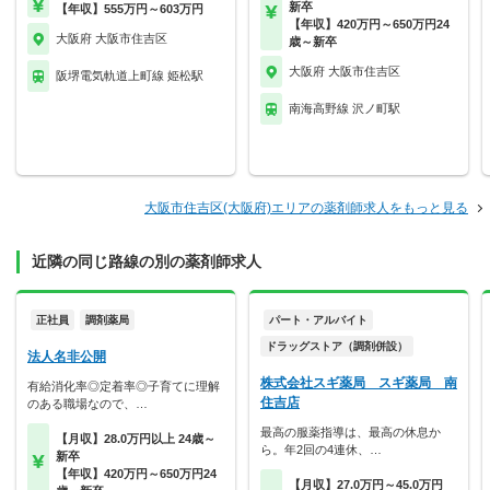
新卒
【年収】555万円～603万円
【年収】420万円～650万円24
大阪府 大阪市住吉区
歳～新卒
大阪府 大阪市住吉区
阪堺電気軌道上町線 姫松駅
南海高野線 沢ノ町駅
大阪市住吉区(大阪府)エリアの薬剤師求人をもっと見る
近隣の同じ路線の別の薬剤師求人
正社員
調剤薬局
パート・アルバイト
ドラッグストア（調剤併設）
法人名非公開
株式会社スギ薬局 スギ薬局 南
有給消化率◎定着率◎子育てに理解
住吉店
のある職場なので、…
最高の服薬指導は、最高の休息か
【月収】28.0万円以上 24歳～
ら。年2回の4連休、…
新卒
【年収】420万円～650万円24
【月収】27.0万円～45.0万円