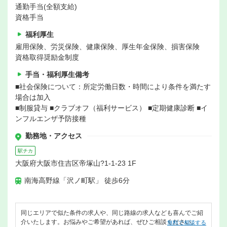
通勤手当(全額支給)
資格手当
福利厚生
雇用保険、労災保険、健康保険、厚生年金保険、損害保険
資格取得奨励金制度
手当・福利厚生備考
■社会保険について：所定労働日数・時間により条件を満たす
場合は加入
■制服貸与 ■クラブオフ（福利サービス） ■定期健康診断 ■イ
ンフルエンザ予防接種
勤務地・アクセス
駅チカ
大阪府大阪市住吉区帝塚山?1-1-23 1F
南海高野線「沢ノ町駅」 徒歩6分
同じエリアで似た条件の求人や、同じ路線の求人なども喜んでご紹
介いたします。お悩みやご希望があれば、ぜひご相談ください。
無料で相談する