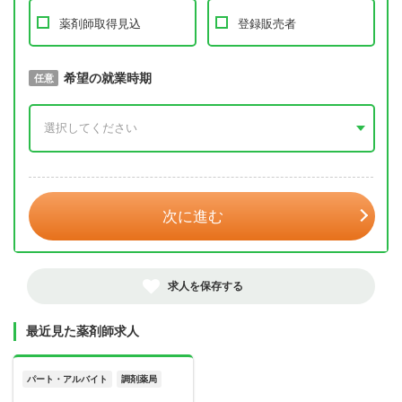
薬剤師取得見込
登録販売者
取得予定年
希望の就業時期
必須
任意
年 3月
次に進む
求人を保存する
最近見た薬剤師求人
パート・アルバイト
調剤薬局