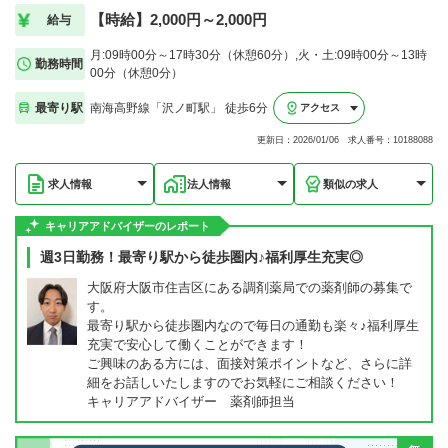
【時給】2,000円～2,000円
給与
月:09時00分～17時30分（休憩60分）,火・土:09時00分～13時
勤務時間
00分（休憩0分）
最寄り駅
南海高野線「沢ノ町駅」 徒歩6分
アクセス
更新日：2026/01/06 求人番号：10188088
求人情報
法人情報
類似の求人
キャリアアドバイザーのレポート
週3日勤務！最寄り駅から徒歩圏内♪福利厚生充実◎
大阪府大阪市住吉区にある調剤薬局での薬剤師の募集で
す。
最寄り駅から徒歩圏内なので毎日の通勤も楽々♪福利厚生
充実で安心して働くことができます！
ご興味のある方には、面接対策ポイントなど、さらに詳
細をお話しいたしますのでお気軽にご相談ください！
キャリアアドバイザー 薬剤師担当