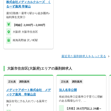
株式会社メディカルクルーズ く
るーず薬局 帝塚山
週3日勤務！最寄り駅から徒歩圏内♪
福利厚生充実◎
【時給】2,000円～2,000円
大阪府 大阪市住吉区
南海高野線 沢ノ町駅
最近見た薬剤師求人をもっと見る
大阪市住吉区(大阪府)エリアの薬剤師求人
正社員
調剤薬局
正社員
調剤薬局
メディケアポート株式会社 メデ
法人名非公開
ィケア薬局 帝塚山店
有給消化率◎定着率◎子育てに理解
のある職場なので、…
施設在宅に力を入れている薬局で
す！
【月収】28.0万円以上 24歳～