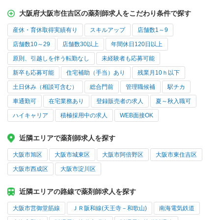
大阪府大阪市住吉区の薬剤師求人をこだわり条件で探す
産休・育休取得実績有り
スキルアップ
店舗数1～9
店舗数10～29
店舗数30以上
年間休日120日以上
原則、引越しを伴う転勤なし
未経験者も応募可能
新卒も応募可能
住宅補助（手当）あり
残業月10ｈ以下
土日休み（相談可含む）
総合門前
管理職候補
駅チカ
車通勤可
在宅業務あり
登録販売者の求人
夏～秋入職可
ハイキャリア
積極採用中の求人
WEB面接OK
近隣エリアで薬剤師求人を探す
大阪市旭区
大阪市城東区
大阪市阿倍野区
大阪市東住吉区
大阪市西成区
大阪市淀川区
近隣エリアの路線で薬剤師求人を探す
大阪市営御堂筋線
ＪＲ阪和線(天王寺－和歌山)
南海電気鉄道