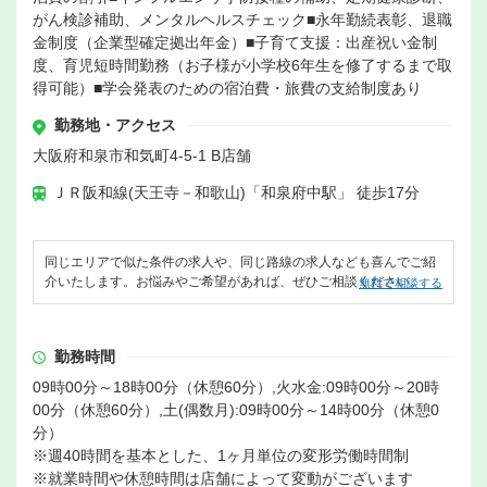
がん検診補助、メンタルヘルスチェック■永年勤続表彰、退職
金制度（企業型確定拠出年金）■子育て支援：出産祝い金制
度、育児短時間勤務（お子様が小学校6年生を修了するまで取
得可能）■学会発表のための宿泊費・旅費の支給制度あり
勤務地・アクセス
大阪府和泉市和気町4-5-1 B店舗
ＪＲ阪和線(天王寺－和歌山)「和泉府中駅」 徒歩17分
同じエリアで似た条件の求人や、同じ路線の求人なども喜んでご紹
介いたします。お悩みやご希望があれば、ぜひご相談ください。
無料で相談する
勤務時間
09時00分～18時00分（休憩60分）,火水金:09時00分～20時
00分（休憩60分）,土(偶数月):09時00分～14時00分（休憩0
分）
※週40時間を基本とした、1ヶ月単位の変形労働時間制
※就業時間や休憩時間は店舗によって変動がございます