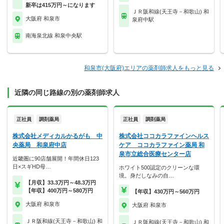
新卒は415万円～になります
ＪＲ阪和線(天王寺－和歌山) 和
大阪府 和泉市
泉府中駅
南海泉北線 和泉中央駅
和泉市(大阪府)エリアの薬剤師求人をもっと見る
近隣の同じ路線の別の薬剤師求人
正社員
調剤薬局
正社員
調剤薬局
株式会社メディカルかるがも 中
株式会社ココカラファインヘルス
央薬局 和泉府中店
ケア ココカラファイン薬局 和
泉市立総合医療センター店
近畿圏に90店舗展開！年間休日123
日×スギHD母…
ホワイト500認定のクリーンな環
境。身だしなみの自…
【月収】33.3万円～48.3万円
【年収】400万円～580万円
【年収】430万円～560万円
大阪府 和泉市
大阪府 和泉市
ＪＲ阪和線(天王寺－和歌山) 和
ＪＲ阪和線(天王寺－和歌山) 和