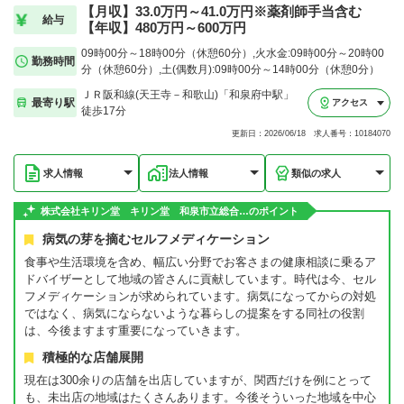
【月収】33.0万円～41.0万円※薬剤師手当含む
給与
【年収】480万円～600万円
09時00分～18時00分（休憩60分）,火水金:09時00分～20時00
勤務時間
分（休憩60分）,土(偶数月):09時00分～14時00分（休憩0分）
ＪＲ阪和線(天王寺－和歌山)「和泉府中駅」
最寄り駅
アクセス
徒歩17分
更新日：2026/06/18 求人番号：10184070
求人情報
法人情報
類似の求人
株式会社キリン堂 キリン堂 和泉市立総合…のポイント
病気の芽を摘むセルフメディケーション
食事や生活環境を含め、幅広い分野でお客さまの健康相談に乗るア
ドバイザーとして地域の皆さんに貢献しています。時代は今、セル
フメディケーションが求められています。病気になってからの対処
ではなく、病気にならないような暮らしの提案をする同社の役割
は、今後ますます重要になっていきます。
積極的な店舗展開
現在は300余りの店舗を出店していますが、関西だけを例にとって
も、未出店の地域はたくさんあります。今後そういった地域を中心