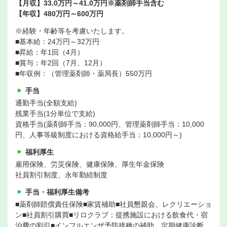
【月収】33.0万円～41.0万円※薬剤師手当含む
【年収】480万円～600万円
※経験・年齢等を考慮いたします。
■基本給：24万円～32万円
■昇給：年1回（4月）
■賞与：年2回（7月、12月）
■年収例：（管理薬剤師・薬局長）550万円
手当
通勤手当(全額支給)
残業手当(1分単位で支給)
資格手当(薬剤師手当：90,000円、管理薬剤師手当：10,000
円、人事等級制度における資格給手当：10,000円～)
福利厚生
雇用保険、労災保険、健康保険、厚生年金保険
社員割引制度、永年勤続制度
手当・福利厚生備考
■薬剤師賠償責任保険■家賃補助■社員懇親会、レクリエーショ
ン■社員割引購買■リロクラブ：提携施設における飲食代・宿
泊費の割引■インフルエンザ予防接種の補助、定期健康診断、