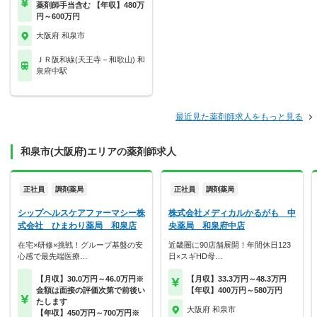
薬剤師手当含む 【年収】480万
円～600万円
大阪府 和泉市
ＪＲ阪和線(天王寺－和歌山) 和
泉府中駅
最近見た薬剤師求人をもっと見る
和泉市(大阪府)エリアの薬剤師求人
正社員
調剤薬局
正社員
調剤薬局
シップヘルスケアファーマシー株
株式会社メディカルかるがも 中
式会社 ひまわり薬局 和泉店
央薬局 和泉府中店
在宅×研修×挑戦！グループ基盤の安
近畿圏に90店舗展開！年間休日123
心感で最先端医療…
日×スギHD母…
【月収】30.0万円～46.0万円※
【月収】33.3万円～48.3万円
金額は面接の評価次第で前後い
【年収】400万円～580万円
たします
大阪府 和泉市
【年収】450万円～700万円※