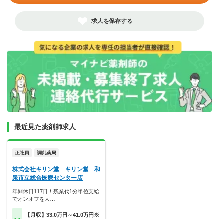
求人を保存する
最近見た薬剤師求人
正社員
調剤薬局
株式会社キリン堂 キリン堂 和
泉市立総合医療センター店
年間休日117日！残業代1分単位支給
でオンオフを大…
【月収】33.0万円～41.0万円※