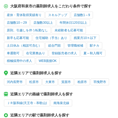
大阪府和泉市の薬剤師求人をこだわり条件で探す
産休・育休取得実績有り
スキルアップ
店舗数1～9
店舗数10～29
店舗数30以上
年間休日120日以上
原則、引越しを伴う転勤なし
未経験者も応募可能
新卒も応募可能
住宅補助（手当）あり
残業月10ｈ以下
土日休み（相談可含む）
総合門前
管理職候補
駅チカ
車通勤可
在宅業務あり
登録販売者の求人
夏～秋入職可
積極採用中の求人
WEB面接OK
近隣エリアで薬剤師求人を探す
河内長野市
松原市
大東市
箕面市
柏原市
羽曳野市
近隣エリアの路線で薬剤師求人を探す
ＪＲ阪和線(天王寺－和歌山)
南海泉北線
近隣エリアの駅で薬剤師求人を探す