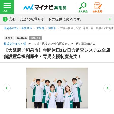
!
安心・安全な転職サポートの提供に努めます。
薬剤師の求人・転職TOP
大阪府
和泉市
株式会社キリン堂 キリン堂 和泉市立総合医
正社員
調剤薬局
募集停止
株式会社キリン堂
キリン堂 和泉市立総合医療センター店の薬剤師求人
【大阪府／和泉市】年間休日117日☆監査システム全店
舗設置◎福利厚生・育児支援制度充実！