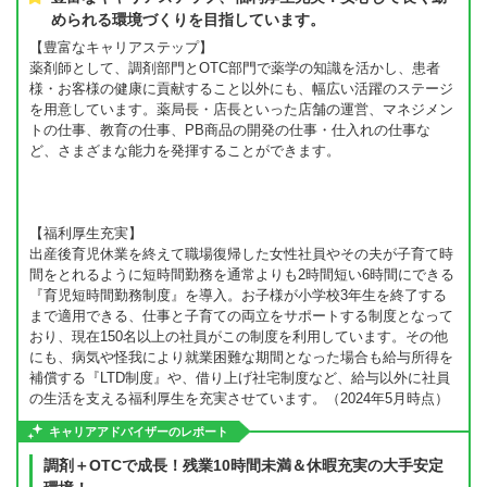
められる環境づくりを目指しています。
【豊富なキャリアステップ】
薬剤師として、調剤部門とOTC部門で薬学の知識を活かし、患者
様・お客様の健康に貢献すること以外にも、幅広い活躍のステージ
を用意しています。薬局長・店長といった店舗の運営、マネジメン
トの仕事、教育の仕事、PB商品の開発の仕事・仕入れの仕事な
ど、さまざまな能力を発揮することができます。
【福利厚生充実】
出産後育児休業を終えて職場復帰した女性社員やその夫が子育て時
間をとれるように短時間勤務を通常よりも2時間短い6時間にできる
『育児短時間勤務制度』を導入。お子様が小学校3年生を終了する
まで適用できる、仕事と子育ての両立をサポートする制度となって
おり、現在150名以上の社員がこの制度を利用しています。その他
にも、病気や怪我により就業困難な期間となった場合も給与所得を
補償する『LTD制度』や、借り上げ社宅制度など、給与以外に社員
の生活を支える福利厚生を充実させています。（2024年5月時点）
キャリアアドバイザーのレポート
調剤＋OTCで成長！残業10時間未満＆休暇充実の大手安定