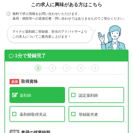
この求人に興味がある方はこちら
無料で求人情報をお問い合わせいただけます。
薬局・病院等への直接応募・問い合わせではありませんのでご安心ください。
マイナビ薬剤師ご登録後、担当のアドバイザーより
この求人についてご案内差し上げます！
1分で登録完了
1
2
3
4
5
取得資格
必須
必須
薬剤師
認定薬剤師
薬剤師取得見込
登録販売者
取得予定年
希望の就業時期
必須
任意