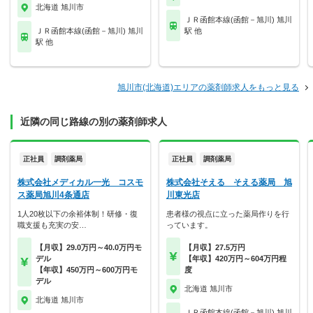
北海道 旭川市
ＪＲ函館本線(函館－旭川) 旭川
ＪＲ函館本線(函館－旭川) 旭川
駅 他
駅 他
旭川市(北海道)エリアの薬剤師求人をもっと見る
近隣の同じ路線の別の薬剤師求人
正社員
調剤薬局
正社員
調剤薬局
株式会社メディカル一光 コスモ
株式会社そえる そえる薬局 旭
ス薬局旭川4条通店
川東光店
1人20枚以下の余裕体制！研修・復
患者様の視点に立った薬局作りを行
職支援も充実の安…
っています。
【月収】29.0万円～40.0万円モ
【月収】27.5万円
デル
【年収】420万円～604万円程
【年収】450万円～600万円モ
度
デル
北海道 旭川市
北海道 旭川市
ＪＲ函館本線(函館－旭川) 旭川