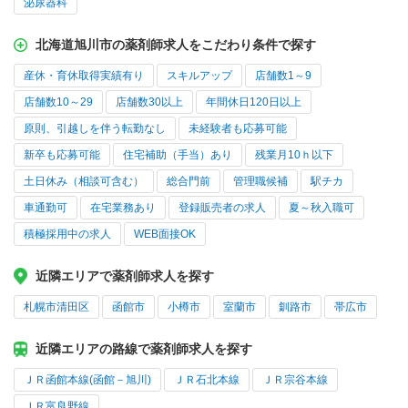
泌尿器科
北海道旭川市の薬剤師求人をこだわり条件で探す
産休・育休取得実績有り
スキルアップ
店舗数1～9
店舗数10～29
店舗数30以上
年間休日120日以上
原則、引越しを伴う転勤なし
未経験者も応募可能
新卒も応募可能
住宅補助（手当）あり
残業月10ｈ以下
土日休み（相談可含む）
総合門前
管理職候補
駅チカ
車通勤可
在宅業務あり
登録販売者の求人
夏～秋入職可
積極採用中の求人
WEB面接OK
近隣エリアで薬剤師求人を探す
札幌市清田区
函館市
小樽市
室蘭市
釧路市
帯広市
近隣エリアの路線で薬剤師求人を探す
ＪＲ函館本線(函館－旭川)
ＪＲ石北本線
ＪＲ宗谷本線
ＪＲ富良野線