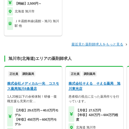
【時給】2,500円～
北海道 旭川市
ＪＲ函館本線(函館－旭川) 旭川
駅 他
最近見た薬剤師求人をもっと見る
旭川市(北海道)エリアの薬剤師求人
正社員
調剤薬局
正社員
調剤薬局
株式会社メディカル一光 コスモ
株式会社そえる そえる薬局 旭
ス薬局旭川4条通店
川東光店
1人20枚以下の余裕体制！研修・復
患者様の視点に立った薬局作りを行
職支援も充実の安…
っています。
【月収】29.0万円～40.0万円モ
【月収】27.5万円
デル
【年収】420万円～604万円程
【年収】450万円～600万円モ
度
デル
北海道 旭川市