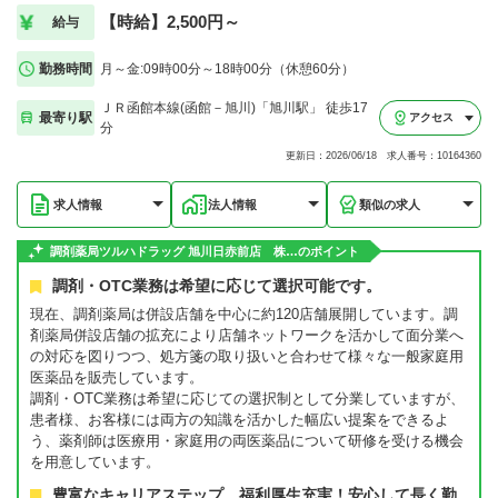
【時給】2,500円～
給与
勤務時間
月～金:09時00分～18時00分（休憩60分）
ＪＲ函館本線(函館－旭川)「旭川駅」 徒歩17
最寄り駅
アクセス
分
更新日：2026/06/18 求人番号：10164360
求人情報
法人情報
類似の求人
調剤薬局ツルハドラッグ 旭川日赤前店 株…のポイント
調剤・OTC業務は希望に応じて選択可能です。
現在、調剤薬局は併設店舗を中心に約120店舗展開しています。調
剤薬局併設店舗の拡充により店舗ネットワークを活かして面分業へ
の対応を図りつつ、処方箋の取り扱いと合わせて様々な一般家庭用
医薬品を販売しています。
調剤・OTC業務は希望に応じての選択制として分業していますが、
患者様、お客様には両方の知識を活かした幅広い提案をできるよ
う、薬剤師は医療用・家庭用の両医薬品について研修を受ける機会
を用意しています。
豊富なキャリアステップ、福利厚生充実！安心して長く勤