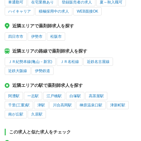
車通勤可
在宅業務あり
登録販売者の求人
夏～秋入職可
ハイキャリア
積極採用中の求人
WEB面接OK
近隣エリアで薬剤師求人を探す
四日市市
伊勢市
松阪市
近隣エリアの路線で薬剤師求人を探す
ＪＲ紀勢本線(亀山－新宮)
ＪＲ名松線
近鉄名古屋線
近鉄大阪線
伊勢鉄道
近隣エリアの駅で薬剤師求人を探す
阿漕駅
一志駅
江戸橋駅
白塚駅
高茶屋駅
千里(三重)駅
津駅
川合高岡駅
榊原温泉口駅
津新町駅
南が丘駅
久居駅
この求人と似た求人をチェック