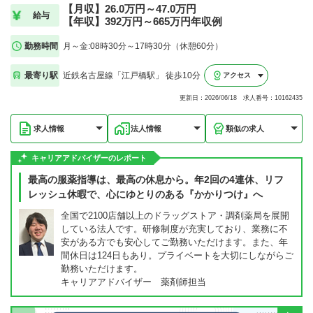
【月収】26.0万円～47.0万円
給与
【年収】392万円～665万円年収例
勤務時間
月～金:08時30分～17時30分（休憩60分）
最寄り駅
近鉄名古屋線「江戸橋駅」 徒歩10分
アクセス
更新日：2026/06/18 求人番号：10162435
求人情報
法人情報
類似の求人
キャリアアドバイザーのレポート
最高の服薬指導は、最高の休息から。年2回の4連休、リフ
レッシュ休暇で、心にゆとりのある『かかりつけ』へ
全国で2100店舗以上のドラッグストア・調剤薬局を展開
している法人です。研修制度が充実しており、業務に不
安がある方でも安心してご勤務いただけます。また、年
間休日は124日もあり。プライベートを大切にしながらご
勤務いただけます。
キャリアアドバイザー 薬剤師担当