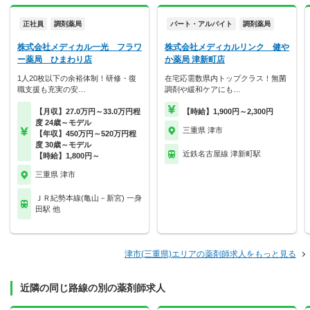
正社員
調剤薬局
パート・アルバイト
調剤薬局
株式会社メディカル一光 フラワ
株式会社メディカルリンク 健や
ー薬局 ひまわり店
か薬局 津新町店
1人20枚以下の余裕体制！研修・復
在宅応需数県内トップクラス！無菌
職支援も充実の安…
調剤や緩和ケアにも…
【月収】27.0万円～33.0万円程
【時給】1,900円～2,300円
度 24歳～モデル
三重県 津市
【年収】450万円～520万円程
度 30歳～モデル
近鉄名古屋線 津新町駅
【時給】1,800円～
三重県 津市
ＪＲ紀勢本線(亀山－新宮) 一身
田駅 他
津市(三重県)エリアの薬剤師求人をもっと見る
近隣の同じ路線の別の薬剤師求人