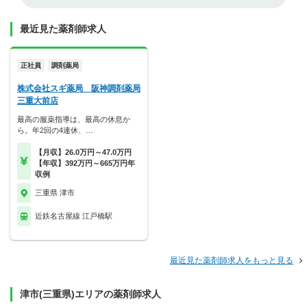
最近見た薬剤師求人
正社員
調剤薬局
株式会社スギ薬局 阪神調剤薬局
三重大前店
最高の服薬指導は、最高の休息か
ら。年2回の4連休、…
【月収】26.0万円～47.0万円
【年収】392万円～665万円年
収例
三重県 津市
近鉄名古屋線 江戸橋駅
最近見た薬剤師求人をもっと見る
津市(三重県)エリアの薬剤師求人