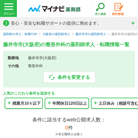
!
安心・安全な転職サポートの提供に努めます。
薬剤師の求人・転職TOP
大阪府の薬剤師求人
藤井寺市の薬剤師求人
藤井寺市(大阪府)
藤井寺市(大阪府)の整形外科の薬剤師求人・転職情報一覧
勤務地
藤井寺市(大阪府)
その他
整形外科
条件を変更する
人気のこだわり条件を追加する
残業月10ｈ以下
年間休日120日以上
土日休み（相談可含
条件に該当するweb公開求人数：
0
件
※非公開求人を除く