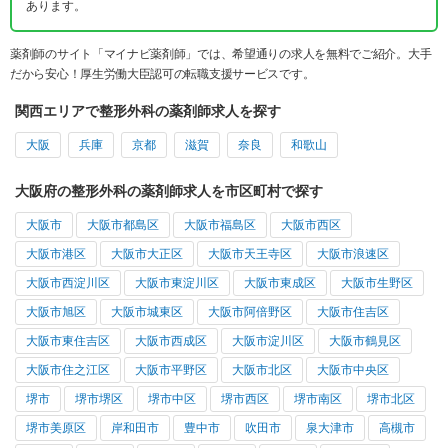
あります。
薬剤師のサイト「マイナビ薬剤師」では、希望通りの求人を無料でご紹介。大手
だから安心！厚生労働大臣認可の転職支援サービスです。
関西エリアで整形外科の薬剤師求人を探す
大阪
兵庫
京都
滋賀
奈良
和歌山
大阪府の整形外科の薬剤師求人を市区町村で探す
大阪市
大阪市都島区
大阪市福島区
大阪市西区
大阪市港区
大阪市大正区
大阪市天王寺区
大阪市浪速区
大阪市西淀川区
大阪市東淀川区
大阪市東成区
大阪市生野区
大阪市旭区
大阪市城東区
大阪市阿倍野区
大阪市住吉区
大阪市東住吉区
大阪市西成区
大阪市淀川区
大阪市鶴見区
大阪市住之江区
大阪市平野区
大阪市北区
大阪市中央区
堺市
堺市堺区
堺市中区
堺市西区
堺市南区
堺市北区
堺市美原区
岸和田市
豊中市
吹田市
泉大津市
高槻市