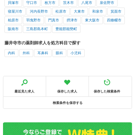
貝塚市
守口市
枚方市
茨木市
八尾市
泉佐野市
寝屋川市
河内長野市
松原市
大東市
和泉市
箕面市
柏原市
羽曳野市
門真市
摂津市
東大阪市
四條畷市
阪南市
三島郡島本町
豊能郡能勢町
藤井寺市の薬剤師求人を処方科目で探す
内科
外科
耳鼻科
眼科
小児科
最近見た求人
保存した求人
保存した検索条件
検索条件を保存する