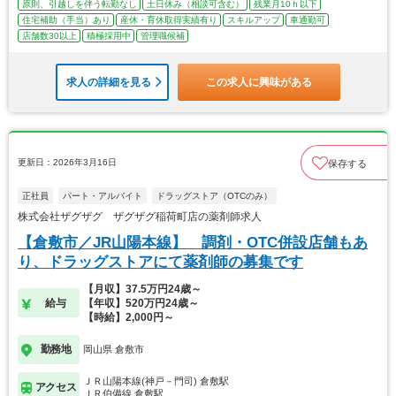
原則、引越しを伴う転勤なし
土日休み（相談可含む）
残業月10ｈ以下
住宅補助（手当）あり
産休・育休取得実績有り
スキルアップ
車通勤可
店舗数30以上
積極採用中
管理職候補
求人の詳細を見る
この求人に興味がある
更新日：2026年3月16日
保存する
正社員
パート・アルバイト
ドラッグストア（OTCのみ）
株式会社ザグザグ ザグザグ稲荷町店の薬剤師求人
【倉敷市／JR山陽本線】 調剤・OTC併設店舗もあ
り、ドラッグストアにて薬剤師の募集です
【月収】37.5万円24歳～
給与
【年収】520万円24歳～
【時給】2,000円～
勤務地
岡山県 倉敷市
ＪＲ山陽本線(神戸－門司) 倉敷駅
アクセス
ＪＲ伯備線 倉敷駅