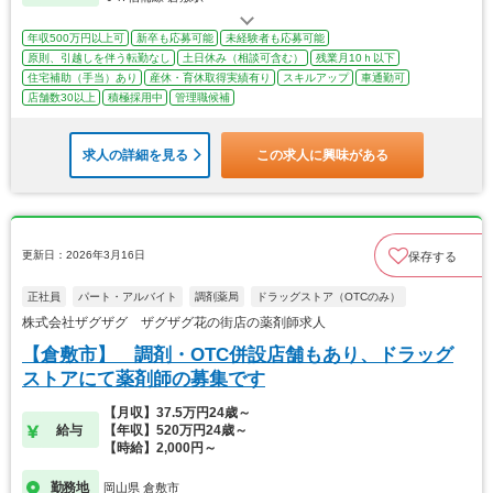
年収500万円以上可
新卒も応募可能
未経験者も応募可能
原則、引越しを伴う転勤なし
土日休み（相談可含む）
残業月10ｈ以下
住宅補助（手当）あり
産休・育休取得実績有り
スキルアップ
車通勤可
店舗数30以上
積極採用中
管理職候補
求人の詳細を見る
この求人に興味がある
更新日：2026年3月16日
保存する
正社員
パート・アルバイト
調剤薬局
ドラッグストア（OTCのみ）
株式会社ザグザグ ザグザグ花の街店の薬剤師求人
【倉敷市】 調剤・OTC併設店舗もあり、ドラッグ
ストアにて薬剤師の募集です
【月収】37.5万円24歳～
給与
【年収】520万円24歳～
【時給】2,000円～
勤務地
岡山県 倉敷市