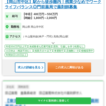
【岡山市中区】駅から徒歩圏内！残業少なめでワーク
ライフバランス◎門前薬局で薬剤師募集
【年収】400万円～550万円
給与
【時給】1,800円～2,000円
勤務地
岡山県 岡山市中区
アクセス
ＪＲ山陽本線(神戸－門司) 高島(岡山)駅
年収550万円以上可
未経験者も応募可能
原則、引越しを伴う転勤なし
土日休み（相談可含む）
残業月10ｈ以下
車通勤可
店舗数1～9
積極採用中
年間休日120日以上
求人の詳細を見る
この求人に興味がある