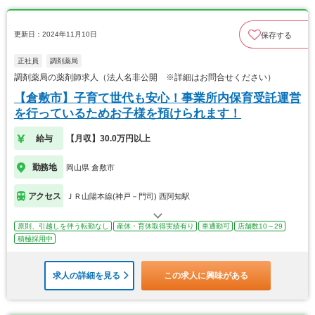
更新日：2024年11月10日
保存する
正社員
調剤薬局
調剤薬局の薬剤師求人（法人名非公開 ※詳細はお問合せください）
【倉敷市】子育て世代も安心！事業所内保育受託運営
を行っているためお子様を預けられます！
給与
【月収】30.0万円以上
勤務地
岡山県 倉敷市
アクセス
ＪＲ山陽本線(神戸－門司) 西阿知駅
原則、引越しを伴う転勤なし
産休・育休取得実績有り
車通勤可
店舗数10～29
積極採用中
求人の詳細を見る
この求人に興味がある