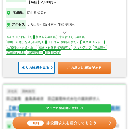
【時給】2,000円～
勤務地
岡山県 笠岡市
アクセス
ＪＲ山陽本線(神戸－門司) 笠岡駅
年収500万円以上可
新卒も応募可能
未経験者も応募可能
原則、引越しを伴う転勤なし
土日休み（相談可含む）
残業月10ｈ以下
住宅補助（手当）あり
産休・育休取得実績有り
スキルアップ
車通勤可
店舗数30以上
積極採用中
管理職候補
求人の詳細を見る
この求人に興味がある