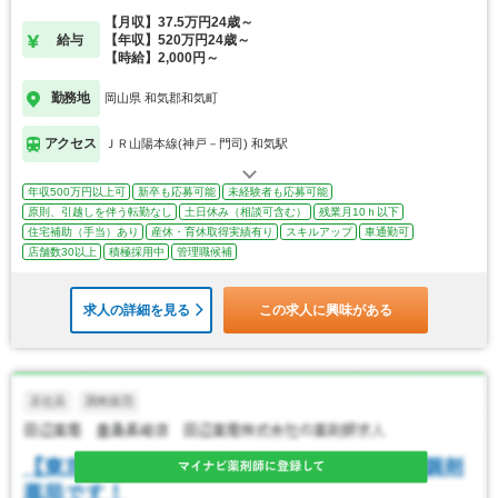
【月収】37.5万円24歳～
給与
【年収】520万円24歳～
【時給】2,000円～
勤務地
岡山県 和気郡和気町
アクセス
ＪＲ山陽本線(神戸－門司) 和気駅
年収500万円以上可
新卒も応募可能
未経験者も応募可能
原則、引越しを伴う転勤なし
土日休み（相談可含む）
残業月10ｈ以下
住宅補助（手当）あり
産休・育休取得実績有り
スキルアップ
車通勤可
店舗数30以上
積極採用中
管理職候補
求人の詳細を見る
この求人に興味がある