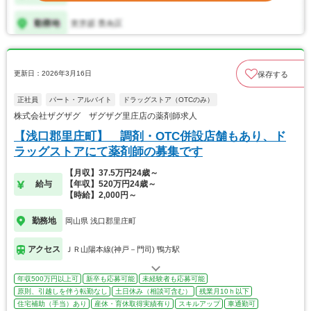
更新日：2026年3月16日
保存する
正社員
パート・アルバイト
ドラッグストア（OTCのみ）
株式会社ザグザグ ザグザグ里庄店の薬剤師求人
【浅口郡里庄町】 調剤・OTC併設店舗もあり、ド
ラッグストアにて薬剤師の募集です
【月収】37.5万円24歳～
給与
【年収】520万円24歳～
【時給】2,000円～
勤務地
岡山県 浅口郡里庄町
アクセス
ＪＲ山陽本線(神戸－門司) 鴨方駅
年収500万円以上可
新卒も応募可能
未経験者も応募可能
原則、引越しを伴う転勤なし
土日休み（相談可含む）
残業月10ｈ以下
住宅補助（手当）あり
産休・育休取得実績有り
スキルアップ
車通勤可