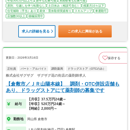
年収500万円以上可
新卒も応募可能
未経験者も応募可能
原則、引越しを伴う転勤なし
土日休み（相談可含む）
残業月10ｈ以下
住宅補助（手当）あり
産休・育休取得実績有り
スキルアップ
車通勤可
店舗数30以上
積極採用中
求人の詳細を見る
この求人に興味がある
更新日：2026年3月16日
保存する
正社員
パート・アルバイト
調剤薬局
ドラッグストア（OTCのみ）
株式会社ザグザグ ザグザグ花の街店の薬剤師求人
【倉敷市／ＪＲ山陽本線】 調剤・OTC併設店舗も
あり、ドラッグストアにて薬剤師の募集です
【月収】37.5万円24歳～
給与
【年収】520万円24歳～
【時給】2,000円～
勤務地
岡山県 倉敷市
ＪＲ山陽本線(神戸－門司) 倉敷駅