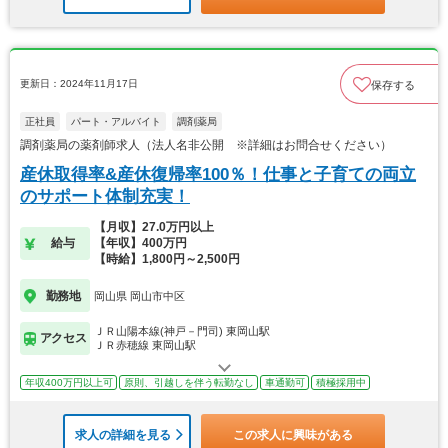
更新日：2024年11月17日
保存する
正社員
パート・アルバイト
調剤薬局
調剤薬局の薬剤師求人（法人名非公開 ※詳細はお問合せください）
産休取得率&産休復帰率100％！仕事と子育ての両立
のサポート体制充実！
【月収】27.0万円以上
給与
【年収】400万円
【時給】1,800円～2,500円
勤務地
岡山県 岡山市中区
ＪＲ山陽本線(神戸－門司) 東岡山駅
アクセス
ＪＲ赤穂線 東岡山駅
年収400万円以上可
原則、引越しを伴う転勤なし
車通勤可
積極採用中
求人の詳細を見る
この求人に興味がある