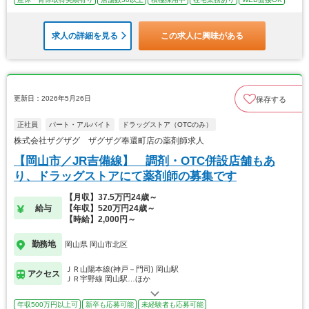
求人の詳細を見る
この求人に興味がある
更新日：2026年5月26日
保存する
正社員
パート・アルバイト
ドラッグストア（OTCのみ）
株式会社ザグザグ ザグザグ奉還町店の薬剤師求人
【岡山市／JR吉備線】 調剤・OTC併設店舗もあ
り、ドラッグストアにて薬剤師の募集です
【月収】37.5万円24歳～
給与
【年収】520万円24歳～
【時給】2,000円～
勤務地
岡山県 岡山市北区
ＪＲ山陽本線(神戸－門司) 岡山駅
アクセス
ＪＲ宇野線 岡山駅…ほか
年収500万円以上可
新卒も応募可能
未経験者も応募可能