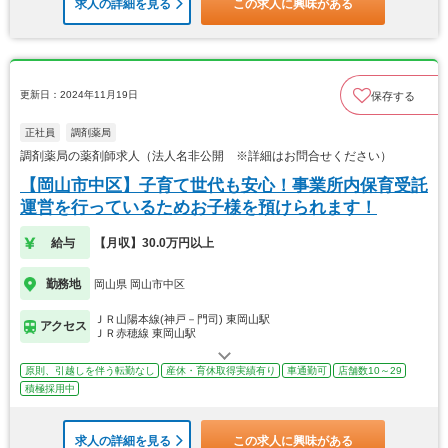
求人の詳細を見る
この求人に興味がある
更新日：2024年11月19日
保存する
正社員
調剤薬局
調剤薬局の薬剤師求人（法人名非公開 ※詳細はお問合せください）
【岡山市中区】子育て世代も安心！事業所内保育受託
運営を行っているためお子様を預けられます！
給与
【月収】30.0万円以上
勤務地
岡山県 岡山市中区
ＪＲ山陽本線(神戸－門司) 東岡山駅
アクセス
ＪＲ赤穂線 東岡山駅
原則、引越しを伴う転勤なし
産休・育休取得実績有り
車通勤可
店舗数10～29
積極採用中
求人の詳細を見る
この求人に興味がある