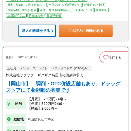
原則、引越しを伴う転勤なし
土日休み（相談可含む）
残業月10ｈ以下
住宅補助（手当）あり
産休・育休取得実績有り
スキルアップ
車通勤可
店舗数30以上
積極採用中
管理職候補
求人の詳細を見る
この求人に興味がある
更新日：2026年3月16日
保存する
正社員
パート・アルバイト
ドラッグストア（OTCのみ）
株式会社ザグザグ ザグザグ高屋店の薬剤師求人
【岡山市】 調剤・OTC併設店舗もあり、ドラッグ
ストアにて薬剤師の募集です
【月収】37.5万円24歳～
給与
【年収】520万円24歳～
【時給】2,000円～
勤務地
岡山県 岡山市中区