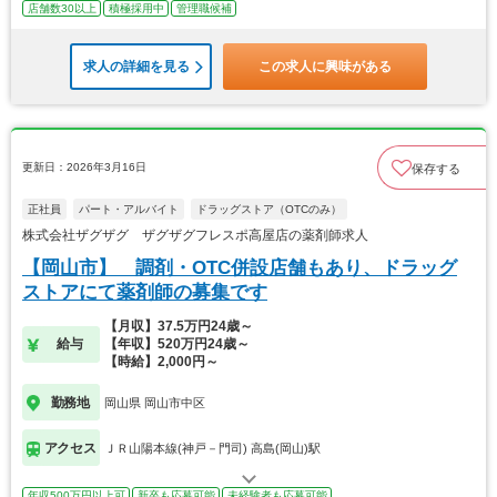
店舗数30以上
積極採用中
管理職候補
求人の詳細を見る
この求人に興味がある
更新日：2026年3月16日
保存する
正社員
パート・アルバイト
ドラッグストア（OTCのみ）
株式会社ザグザグ ザグザグフレスポ高屋店の薬剤師求人
【岡山市】 調剤・OTC併設店舗もあり、ドラッグ
ストアにて薬剤師の募集です
【月収】37.5万円24歳～
給与
【年収】520万円24歳～
【時給】2,000円～
勤務地
岡山県 岡山市中区
アクセス
ＪＲ山陽本線(神戸－門司) 高島(岡山)駅
年収500万円以上可
新卒も応募可能
未経験者も応募可能