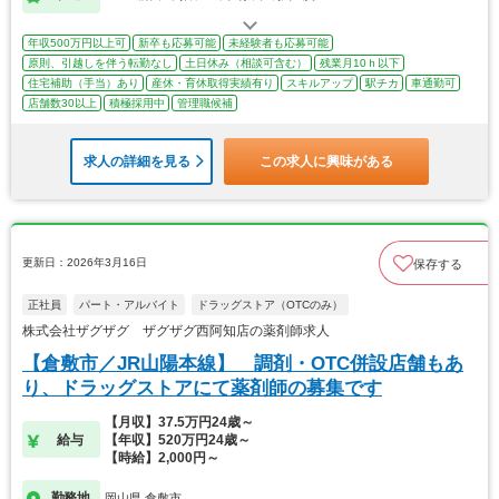
年収500万円以上可
新卒も応募可能
未経験者も応募可能
原則、引越しを伴う転勤なし
土日休み（相談可含む）
残業月10ｈ以下
住宅補助（手当）あり
産休・育休取得実績有り
スキルアップ
駅チカ
車通勤可
店舗数30以上
積極採用中
管理職候補
求人の詳細を見る
この求人に興味がある
更新日：2026年3月16日
保存する
正社員
パート・アルバイト
ドラッグストア（OTCのみ）
株式会社ザグザグ ザグザグ西阿知店の薬剤師求人
【倉敷市／JR山陽本線】 調剤・OTC併設店舗もあ
り、ドラッグストアにて薬剤師の募集です
【月収】37.5万円24歳～
給与
【年収】520万円24歳～
【時給】2,000円～
勤務地
岡山県 倉敷市