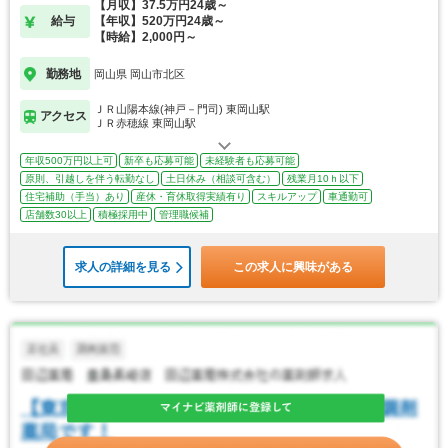
【月収】37.5万円24歳～
給与
【年収】520万円24歳～
【時給】2,000円～
勤務地
岡山県 岡山市北区
ＪＲ山陽本線(神戸－門司) 東岡山駅
アクセス
ＪＲ赤穂線 東岡山駅
年収500万円以上可
新卒も応募可能
未経験者も応募可能
原則、引越しを伴う転勤なし
土日休み（相談可含む）
残業月10ｈ以下
住宅補助（手当）あり
産休・育休取得実績有り
スキルアップ
車通勤可
店舗数30以上
積極採用中
管理職候補
求人の詳細を見る
この求人に興味がある