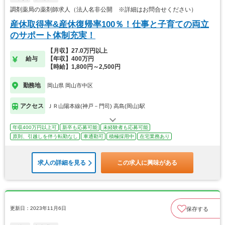
調剤薬局の薬剤師求人（法人名非公開 ※詳細はお問合せください）
産休取得率&産休復帰率100％！仕事と子育ての両立
のサポート体制充実！
【月収】27.0万円以上
給与
【年収】400万円
【時給】1,800円～2,500円
勤務地
岡山県 岡山市中区
アクセス
ＪＲ山陽本線(神戸－門司) 高島(岡山)駅
年収400万円以上可
新卒も応募可能
未経験者も応募可能
原則、引越しを伴う転勤なし
車通勤可
積極採用中
在宅業務あり
求人の詳細を見る
この求人に興味がある
更新日：2023年11月6日
保存する