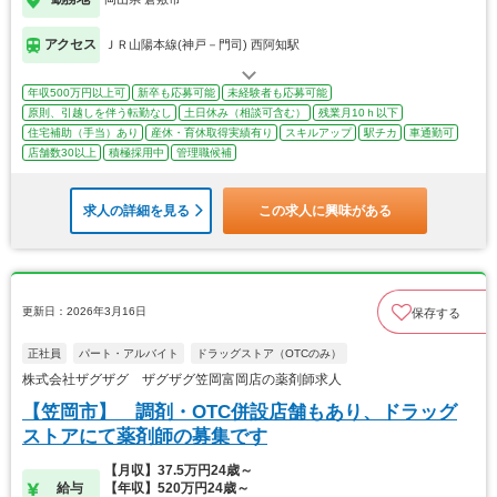
アクセス
ＪＲ山陽本線(神戸－門司) 西阿知駅
年収500万円以上可
新卒も応募可能
未経験者も応募可能
原則、引越しを伴う転勤なし
土日休み（相談可含む）
残業月10ｈ以下
住宅補助（手当）あり
産休・育休取得実績有り
スキルアップ
駅チカ
車通勤可
店舗数30以上
積極採用中
管理職候補
求人の詳細を見る
この求人に興味がある
更新日：2026年3月16日
保存する
正社員
パート・アルバイト
ドラッグストア（OTCのみ）
株式会社ザグザグ ザグザグ笠岡富岡店の薬剤師求人
【笠岡市】 調剤・OTC併設店舗もあり、ドラッグ
ストアにて薬剤師の募集です
【月収】37.5万円24歳～
給与
【年収】520万円24歳～