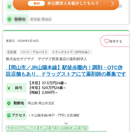
更新日：2026年3月16日
保存する
正社員
パート・アルバイト
ドラッグストア（OTCのみ）
株式会社ザグザグ ザグザグ西長瀬店の薬剤師求人
【岡山市／JR山陽本線】駅徒歩圏内！調剤・OTC併
設店舗もあり、ドラッグストアにて薬剤師の募集です
【月収】37.5万円24歳～
給与
【年収】520万円24歳～
【時給】2,000円～
勤務地
岡山県 岡山市北区
アクセス
ＪＲ山陽本線(神戸－門司) 北長瀬駅
年収500万円以上可
新卒も応募可能
未経験者も応募可能