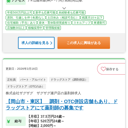
アクセス
ＪＲ山陽本線(神戸－門司) 高島(岡山)駅
年収500万円以上可
新卒も応募可能
未経験者も応募可能
原則、引越しを伴う転勤なし
土日休み（相談可含む）
残業月10ｈ以下
住宅補助（手当）あり
産休・育休取得実績有り
スキルアップ
車通勤可
店舗数30以上
積極採用中
管理職候補
求人の詳細を見る
この求人に興味がある
更新日：2026年3月16日
保存する
正社員
パート・アルバイト
ドラッグストア（調剤併設）
ドラッグストア（OTCのみ）
株式会社ザグザグ ザグザグ瀬戸店の薬剤師求人
【岡山市・東区】 調剤・OTC併設店舗もあり、ド
ラッグストアにて薬剤師の募集です
【月収】37.5万円24歳～
給与
【年収】520万円24歳～
【時給】2,000円～