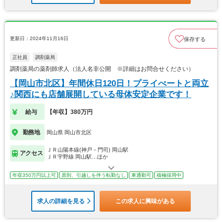
更新日：2024年11月16日
保存する
正社員
調剤薬局
調剤薬局の薬剤師求人（法人名非公開 ※詳細はお問合せください）
【岡山市北区】年間休日120日！プライべートと両立
♪関西にも店舗展開している母体安定企業です！
給与
【年収】380万円
勤務地
岡山県 岡山市北区
ＪＲ山陽本線(神戸－門司) 岡山駅
アクセス
ＪＲ宇野線 岡山駅…ほか
年収350万円以上可
原則、引越しを伴う転勤なし
車通勤可
積極採用中
求人の詳細を見る
この求人に興味がある