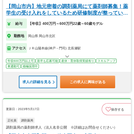
【岡山市内】地元密着の調剤薬局にて薬剤師募集！薬
学生の受け入れをしているため研修制度が整っていま
す！
給与
【年収】400万円～600万円22歳～60歳モデル
勤務地
岡山県 岡山市北区
アクセス
ＪＲ山陽本線(神戸－門司) 北長瀬駅
年収600万円以上可
新卒も応募可能
産休・育休取得実績有り
スキルアップ
車通勤可
積極採用中
求人の詳細を見る
この求人に興味がある
更新日：2023年5月17日
保存する
正社員
調剤薬局
調剤薬局の薬剤師求人（法人名非公開 ※詳細はお問合せください）