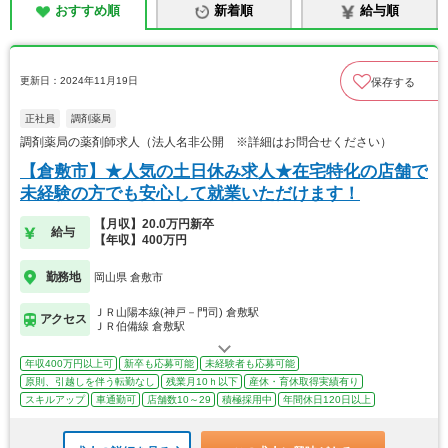
おすすめ順
新着順
給与順
更新日：2024年11月19日
保存する
正社員
調剤薬局
調剤薬局の薬剤師求人（法人名非公開 ※詳細はお問合せください）
【倉敷市】★人気の土日休み求人★在宅特化の店舗で
未経験の方でも安心して就業いただけます！
【月収】20.0万円新卒
給与
【年収】400万円
勤務地
岡山県 倉敷市
ＪＲ山陽本線(神戸－門司) 倉敷駅
アクセス
ＪＲ伯備線 倉敷駅
年収400万円以上可
新卒も応募可能
未経験者も応募可能
原則、引越しを伴う転勤なし
残業月10ｈ以下
産休・育休取得実績有り
スキルアップ
車通勤可
店舗数10～29
積極採用中
年間休日120日以上