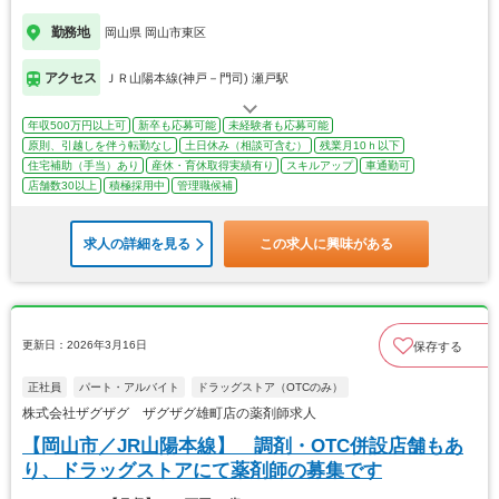
勤務地
岡山県 岡山市東区
アクセス
ＪＲ山陽本線(神戸－門司) 瀬戸駅
年収500万円以上可
新卒も応募可能
未経験者も応募可能
原則、引越しを伴う転勤なし
土日休み（相談可含む）
残業月10ｈ以下
住宅補助（手当）あり
産休・育休取得実績有り
スキルアップ
車通勤可
店舗数30以上
積極採用中
管理職候補
求人の詳細を見る
この求人に興味がある
更新日：2026年3月16日
保存する
正社員
パート・アルバイト
ドラッグストア（OTCのみ）
株式会社ザグザグ ザグザグ雄町店の薬剤師求人
【岡山市／JR山陽本線】 調剤・OTC併設店舗もあ
り、ドラッグストアにて薬剤師の募集です