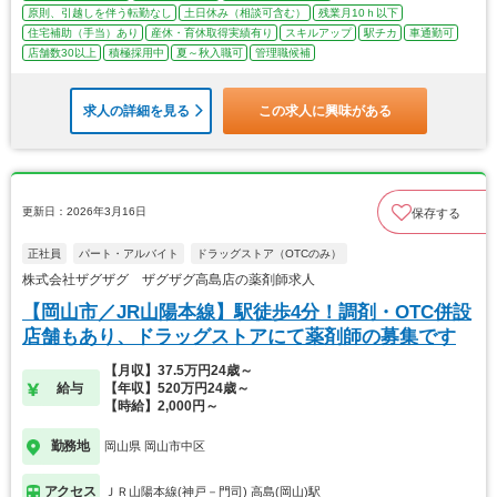
原則、引越しを伴う転勤なし
土日休み（相談可含む）
残業月10ｈ以下
住宅補助（手当）あり
産休・育休取得実績有り
スキルアップ
駅チカ
車通勤可
店舗数30以上
積極採用中
夏～秋入職可
管理職候補
求人の詳細を見る
この求人に興味がある
更新日：2026年3月16日
保存する
正社員
パート・アルバイト
ドラッグストア（OTCのみ）
株式会社ザグザグ ザグザグ高島店の薬剤師求人
【岡山市／JR山陽本線】駅徒歩4分！調剤・OTC併設
店舗もあり、ドラッグストアにて薬剤師の募集です
【月収】37.5万円24歳～
給与
【年収】520万円24歳～
【時給】2,000円～
勤務地
岡山県 岡山市中区
アクセス
ＪＲ山陽本線(神戸－門司) 高島(岡山)駅