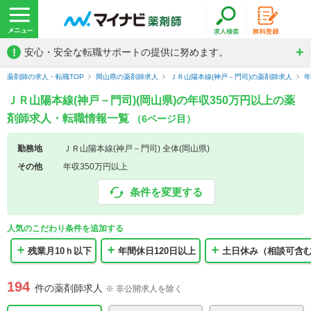
!
安心・安全な転職サポートの提供に努めます。
薬剤師の求人・転職TOP
岡山県の薬剤師求人
ＪＲ山陽本線(神戸－門司)の薬剤師求人
年
ＪＲ山陽本線(神戸－門司)(岡山県)の年収350万円以上の薬
剤師求人・転職情報一覧
（6ページ目）
勤務地
ＪＲ山陽本線(神戸－門司) 全体(岡山県)
その他
年収350万円以上
条件を変更する
人気のこだわり条件を追加する
残業月10ｈ以下
年間休日120日以上
土日休み（相談可含
194
件の薬剤師求人
※ 非公開求人を除く