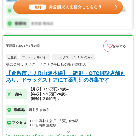
更新日：2026年3月16日
保存する
正社員
パート・アルバイト
ドラッグストア（OTCのみ）
株式会社ザグザグ ザグザグ平田店の薬剤師求人
【倉敷市／ＪＲ山陽本線】 調剤・OTC併設店舗も
あり、ドラッグストアにて薬剤師の募集です
【月収】37.5万円24歳～
給与
【年収】520万円24歳～
【時給】2,000円～
勤務地
岡山県 倉敷市
ＪＲ山陽本線(神戸－門司) 倉敷駅
アクセス
ＪＲ伯備線 倉敷駅