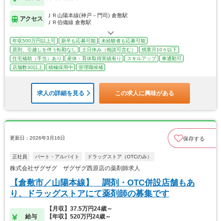
ＪＲ山陽本線(神戸－門司) 倉敷駅
アクセス
ＪＲ伯備線 倉敷駅
年収500万円以上可
新卒も応募可能
未経験者も応募可能
原則、引越しを伴う転勤なし
土日休み（相談可含む）
残業月10ｈ以下
住宅補助（手当）あり
産休・育休取得実績有り
スキルアップ
車通勤可
店舗数30以上
積極採用中
管理職候補
求人の詳細を見る
この求人に興味がある
更新日：2026年3月16日
保存する
正社員
パート・アルバイト
ドラッグストア（OTCのみ）
株式会社ザグザグ ザグザグ西原店の薬剤師求人
【倉敷市／山陽本線】 調剤・OTC併設店舗もあ
り、ドラッグストアにて薬剤師の募集です
【月収】37.5万円24歳～
給与
【年収】520万円24歳～