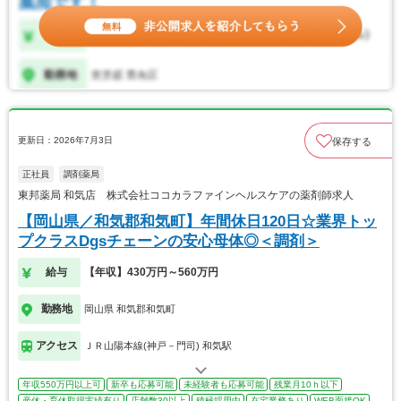
更新日：2026年7月3日
保存する
正社員
調剤薬局
東邦薬局 和気店 株式会社ココカラファインヘルスケアの薬剤師求人
【岡山県／和気郡和気町】年間休日120日☆業界トッ
プクラスDgsチェーンの安心母体◎＜調剤＞
給与
【年収】430万円～560万円
勤務地
岡山県 和気郡和気町
アクセス
ＪＲ山陽本線(神戸－門司) 和気駅
年収550万円以上可
新卒も応募可能
未経験者も応募可能
残業月10ｈ以下
産休・育休取得実績有り
店舗数30以上
積極採用中
在宅業務あり
WEB面接OK