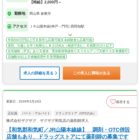
【時給】2,000円～
勤務地
岡山県 倉敷市
アクセス
ＪＲ山陽本線(神戸－門司) 西阿知駅
年収500万円以上可
新卒も応募可能
未経験者も応募可能
原則、引越しを伴う転勤なし
土日休み（相談可含む）
残業月10ｈ以下
住宅補助（手当）あり
産休・育休取得実績有り
スキルアップ
駅チカ
車通勤可
店舗数30以上
積極採用中
管理職候補
求人の詳細を見る
この求人に興味がある
更新日：2026年3月16日
保存する
正社員
パート・アルバイト
ドラッグストア（OTCのみ）
株式会社ザグザグ ザグザグ和気店の薬剤師求人
【和気郡和気町／JR山陽本線線】 調剤・OTC併設
店舗もあり、ドラッグストアにて薬剤師の募集です