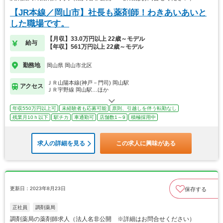
【JR本線／岡山市】社長も薬剤師！わきあいあいと
した職場です。
【月収】33.0万円以上 22歳～モデル
給与
【年収】561万円以上 22歳～モデル
勤務地
岡山県 岡山市北区
ＪＲ山陽本線(神戸－門司) 岡山駅
アクセス
ＪＲ宇野線 岡山駅…ほか
年収550万円以上可
未経験者も応募可能
原則、引越しを伴う転勤なし
残業月10ｈ以下
駅チカ
車通勤可
店舗数1～9
積極採用中
求人の詳細を見る
この求人に興味がある
更新日：2023年8月23日
保存する
正社員
調剤薬局
調剤薬局の薬剤師求人（法人名非公開 ※詳細はお問合せください）