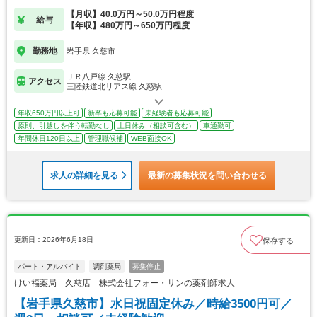
【月収】40.0万円～50.0万円程度
給与
【年収】480万円～650万円程度
勤務地
岩手県 久慈市
ＪＲ八戸線 久慈駅
アクセス
三陸鉄道北リアス線 久慈駅
年収650万円以上可
新卒も応募可能
未経験者も応募可能
原則、引越しを伴う転勤なし
土日休み（相談可含む）
車通勤可
年間休日120日以上
管理職候補
WEB面接OK
求人の詳細を見る
最新の募集状況を問い合わせる
更新日：2026年6月18日
保存する
パート・アルバイト
調剤薬局
募集停止
けい福薬局 久慈店 株式会社フォー・サンの薬剤師求人
【岩手県久慈市】水日祝固定休み／時給3500円可／