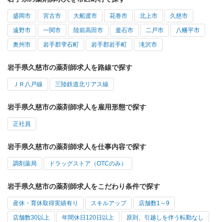
盛岡市
宮古市
大船渡市
花巻市
北上市
久慈市
遠野市
一関市
陸前高田市
釜石市
二戸市
八幡平市
奥州市
岩手郡雫石町
岩手郡岩手町
滝沢市
岩手県久慈市の薬剤師求人を路線で探す
ＪＲ八戸線
三陸鉄道北リアス線
岩手県久慈市の薬剤師求人を雇用形態で探す
正社員
岩手県久慈市の薬剤師求人を仕事内容で探す
調剤薬局
ドラッグストア（OTCのみ）
岩手県久慈市の薬剤師求人をこだわり条件で探す
産休・育休取得実績有り
スキルアップ
店舗数1～9
店舗数30以上
年間休日120日以上
原則、引越しを伴う転勤なし