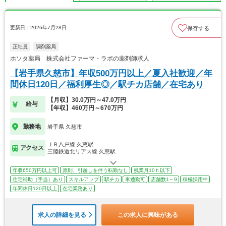
更新日：2026年7月28日
保存する
正社員
調剤薬局
ホソタ薬局 株式会社ファーマ・ラボの薬剤師求人
【岩手県久慈市】年収500万円以上／夏入社歓迎／年
間休日120日／福利厚生◎／駅チカ店舗／在宅あり
【月収】30.0万円～47.0万円
給与
【年収】460万円～670万円
勤務地
岩手県 久慈市
ＪＲ八戸線 久慈駅
アクセス
三陸鉄道北リアス線 久慈駅
年収650万円以上可
原則、引越しを伴う転勤なし
残業月10ｈ以下
住宅補助（手当）あり
スキルアップ
駅チカ
車通勤可
店舗数1～9
積極採用中
年間休日120日以上
在宅業務あり
求人の詳細を見る
この求人に興味がある