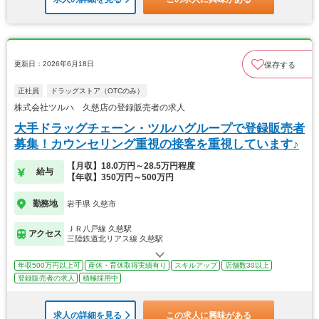
更新日：2026年6月18日
保存する
正社員
ドラッグストア（OTCのみ）
株式会社ツルハ 久慈店の登録販売者の求人
大手ドラッグチェーン・ツルハグループで登録販売者
募集！カウンセリング重視の接客を重視しています♪
【月収】18.0万円～28.5万円程度
給与
【年収】350万円～500万円
勤務地
岩手県 久慈市
ＪＲ八戸線 久慈駅
アクセス
三陸鉄道北リアス線 久慈駅
年収500万円以上可
産休・育休取得実績有り
スキルアップ
店舗数30以上
登録販売者の求人
積極採用中
求人の詳細を見る
この求人に興味がある