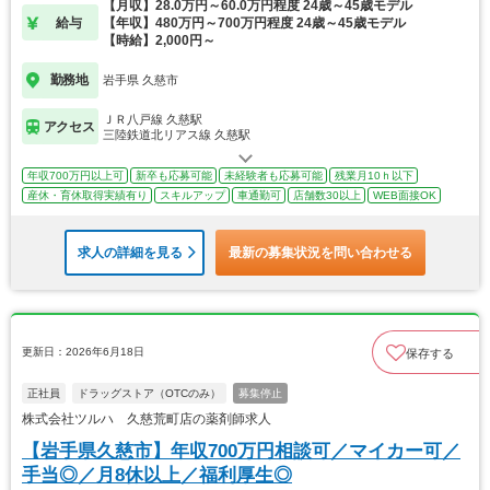
【月収】28.0万円～60.0万円程度 24歳～45歳モデル
給与
【年収】480万円～700万円程度 24歳～45歳モデル
【時給】2,000円～
勤務地
岩手県 久慈市
ＪＲ八戸線 久慈駅
アクセス
三陸鉄道北リアス線 久慈駅
年収700万円以上可
新卒も応募可能
未経験者も応募可能
残業月10ｈ以下
産休・育休取得実績有り
スキルアップ
車通勤可
店舗数30以上
WEB面接OK
求人の詳細を見る
最新の募集状況を問い合わせる
更新日：2026年6月18日
保存する
正社員
ドラッグストア（OTCのみ）
募集停止
株式会社ツルハ 久慈荒町店の薬剤師求人
【岩手県久慈市】年収700万円相談可／マイカー可／
手当◎／月8休以上／福利厚生◎