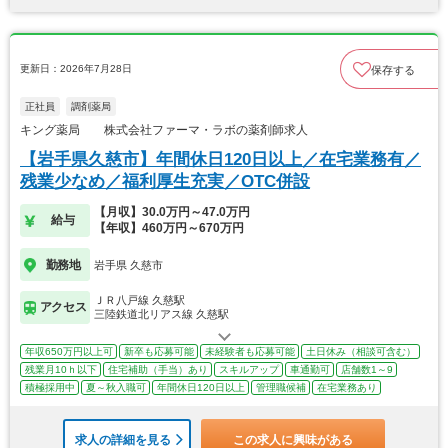
更新日：2026年7月28日
保存する
正社員
調剤薬局
キング薬局 株式会社ファーマ・ラボの薬剤師求人
【岩手県久慈市】年間休日120日以上／在宅業務有／
残業少なめ／福利厚生充実／OTC併設
【月収】30.0万円～47.0万円
給与
【年収】460万円～670万円
勤務地
岩手県 久慈市
ＪＲ八戸線 久慈駅
アクセス
三陸鉄道北リアス線 久慈駅
年収650万円以上可
新卒も応募可能
未経験者も応募可能
土日休み（相談可含む）
残業月10ｈ以下
住宅補助（手当）あり
スキルアップ
車通勤可
店舗数1～9
積極採用中
夏～秋入職可
年間休日120日以上
管理職候補
在宅業務あり
求人の詳細を見る
この求人に興味がある