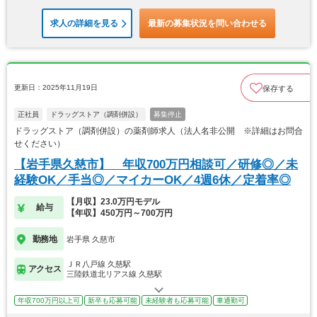
求人の詳細を見る
最新の募集状況を問い合わせる
更新日：2025年11月19日
保存する
正社員
ドラッグストア（調剤併設）
募集停止
ドラッグストア（調剤併設）の薬剤師求人（法人名非公開 ※詳細はお問合
せください）
【岩手県久慈市】 年収700万円相談可／研修◎／未
経験OK／手当◎／マイカーOK／4週6休／定着率◎
【月収】23.0万円モデル
給与
【年収】450万円～700万円
勤務地
岩手県 久慈市
ＪＲ八戸線 久慈駅
アクセス
三陸鉄道北リアス線 久慈駅
年収700万円以上可
新卒も応募可能
未経験者も応募可能
車通勤可