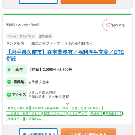
更新日：2026年7月28日
保存する
パート・アルバイト
調剤薬局
キング薬局 株式会社ファーマ・ラボの薬剤師求人
【岩手県久慈市】在宅業務有／福利厚生充実／OTC
併設
給与
【時給】2,000円～2,700円
勤務地
岩手県 久慈市
ＪＲ八戸線 久慈駅
アクセス
三陸鉄道北リアス線 久慈駅
新卒も応募可能
未経験者も応募可能
原則、引越しを伴う転勤なし
土日休み（相談可含む）
残業月10ｈ以下
スキルアップ
車通勤可
店舗数1～9
積極採用中
在宅業務あり
求人の詳細を見る
この求人に興味がある