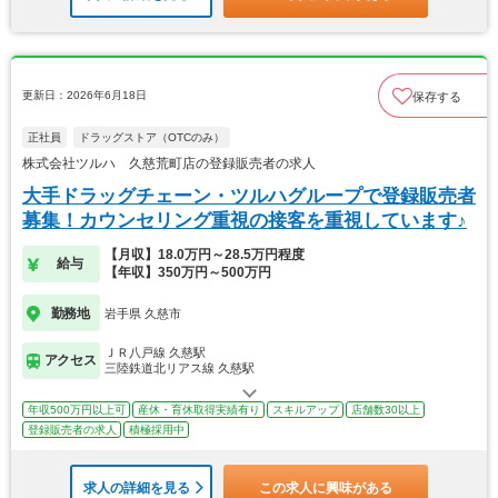
更新日：2026年6月18日
保存する
正社員
ドラッグストア（OTCのみ）
株式会社ツルハ 久慈荒町店の登録販売者の求人
大手ドラッグチェーン・ツルハグループで登録販売者
募集！カウンセリング重視の接客を重視しています♪
【月収】18.0万円～28.5万円程度
給与
【年収】350万円～500万円
勤務地
岩手県 久慈市
ＪＲ八戸線 久慈駅
アクセス
三陸鉄道北リアス線 久慈駅
年収500万円以上可
産休・育休取得実績有り
スキルアップ
店舗数30以上
登録販売者の求人
積極採用中
求人の詳細を見る
この求人に興味がある