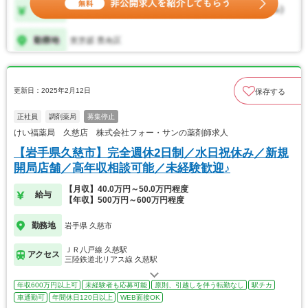
更新日：2025年2月12日
保存する
正社員
調剤薬局
募集停止
けい福薬局 久慈店 株式会社フォー・サンの薬剤師求人
【岩手県久慈市】完全週休2日制／水日祝休み／新規
開局店舗／高年収相談可能／未経験歓迎♪
【月収】40.0万円～50.0万円程度
給与
【年収】500万円～600万円程度
勤務地
岩手県 久慈市
ＪＲ八戸線 久慈駅
アクセス
三陸鉄道北リアス線 久慈駅
年収600万円以上可
未経験者も応募可能
原則、引越しを伴う転勤なし
駅チカ
車通勤可
年間休日120日以上
WEB面接OK