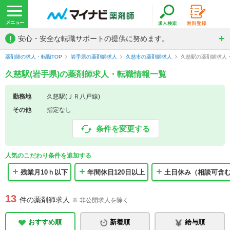
!
安心・安全な転職サポートの提供に努めます。
薬剤師の求人・転職TOP
岩手県の薬剤師求人
久慈市の薬剤師求人
久慈駅の薬剤師求人
久慈駅(岩手県)の薬剤師求人・転職情報一覧
勤務地
久慈駅(ＪＲ八戸線)
その他
指定なし
条件を変更する
人気のこだわり条件を追加する
残業月10ｈ以下
年間休日120日以上
土日休み（相談可含
13
件の薬剤師求人
※ 非公開求人を除く
おすすめ順
新着順
給与順