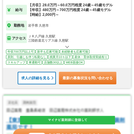
【月収】28.0万円～60.0万円程度 24歳～45歳モデル
給与
【年収】480万円～700万円程度 24歳～45歳モデル
【時給】2,000円～
勤務地
岩手県 久慈市
ＪＲ八戸線 久慈駅
アクセス
三陸鉄道北リアス線 久慈駅
年収700万円以上可
新卒も応募可能
未経験者も応募可能
原則、引越しを伴う転勤なし
残業月10ｈ以下
産休・育休取得実績有り
スキルアップ
車通勤可
店舗数30以上
WEB面接OK
求人の詳細を見る
最新の募集状況を問い合わせる