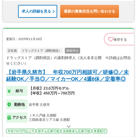
求人の詳細を見る
最新の募集状況を問い合わせる
更新日：2025年11月19日
保存する
正社員
ドラッグストア（調剤併設）
募集停止
ドラッグストア（調剤併設）の薬剤師求人（法人名非公開 ※詳細はお問合
せください）
【岩手県久慈市】 年収700万円相談可／研修◎／未
経験OK／手当◎／マイカーOK／4週6休／定着率◎
【月収】23.0万円モデル
給与
【年収】450万円～700万円
勤務地
岩手県 久慈市
ＪＲ八戸線 久慈駅
アクセス
三陸鉄道北リアス線 久慈駅
年収700万円以上可
新卒も応募可能
未経験者も応募可能
車通勤可