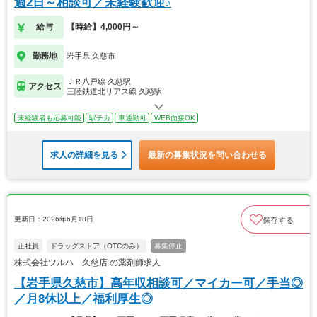
週2日～相談可／未経験歓迎♪
給与
【時給】4,000円～
勤務地
岩手県 久慈市
ＪＲ八戸線 久慈駅
アクセス
三陸鉄道北リアス線 久慈駅
未経験者も応募可能
駅チカ
車通勤可
WEB面接OK
求人の詳細を見る
最新の募集状況を問い合わせる
更新日：2026年6月18日
保存する
正社員
ドラッグストア（OTCのみ）
募集停止
株式会社ツルハ 久慈店 の薬剤師求人
【岩手県久慈市】高年収相談可／マイカー可／手当◎
／月8休以上／福利厚生◎