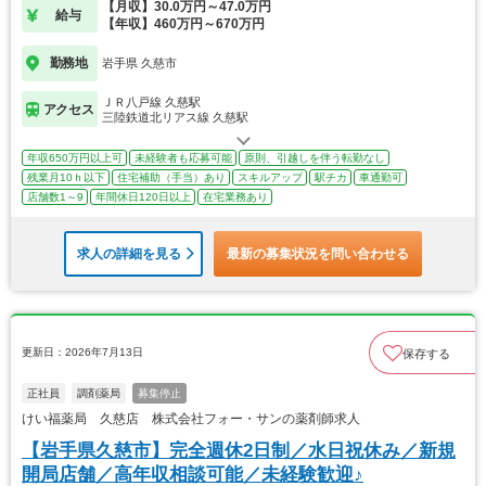
【月収】30.0万円～47.0万円
給与
【年収】460万円～670万円
勤務地
岩手県 久慈市
ＪＲ八戸線 久慈駅
アクセス
三陸鉄道北リアス線 久慈駅
年収650万円以上可
未経験者も応募可能
原則、引越しを伴う転勤なし
残業月10ｈ以下
住宅補助（手当）あり
スキルアップ
駅チカ
車通勤可
店舗数1～9
年間休日120日以上
在宅業務あり
求人の詳細を見る
最新の募集状況を問い合わせる
更新日：2026年7月13日
保存する
正社員
調剤薬局
募集停止
けい福薬局 久慈店 株式会社フォー・サンの薬剤師求人
【岩手県久慈市】完全週休2日制／水日祝休み／新規
開局店舗／高年収相談可能／未経験歓迎♪