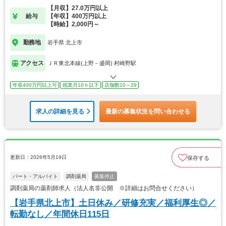
【月収】27.0万円以上
給与
【年収】400万円以上
【時給】2,000円～
勤務地
岩手県 北上市
アクセス
ＪＲ東北本線(上野－盛岡) 村崎野駅
年収400万円以上可
残業月10ｈ以下
店舗数10～29
求人の詳細を見る
最新の募集状況を問い合わせる
更新日：2026年5月19日
保存する
パート・アルバイト
調剤薬局
募集停止
調剤薬局の薬剤師求人（法人名非公開 ※詳細はお問合せください）
【岩手県北上市】土日休み／研修充実／福利厚生◎／
転勤なし／年間休日115日