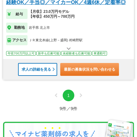
経験OK／手当◎／マイカーOK／4週6休／定着率◎
【月収】23.0万円モデル
給与
【年収】450万円～700万円
勤務地
岩手県 北上市
アクセス
ＪＲ東北本線(上野－盛岡) 村崎野駅
年収700万円以上可
新卒も応募可能
未経験者も応募可能
車通勤可
求人の詳細を見る
最新の募集状況を問い合わせる
1
9件／9件