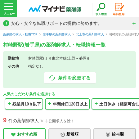
!
安心・安全な転職サポートの提供に努めます。
薬剤師の求人・転職TOP
岩手県の薬剤師求人
北上市の薬剤師求人
村崎野駅の薬剤師求
村崎野駅(岩手県)の薬剤師求人・転職情報一覧
勤務地
村崎野駅(ＪＲ東北本線(上野－盛岡))
その他
指定なし
条件を変更する
人気のこだわり条件を追加する
残業月10ｈ以下
年間休日120日以上
土日休み（相談可含
9
件の薬剤師求人
※ 非公開求人を除く
おすすめ順
新着順
給与順