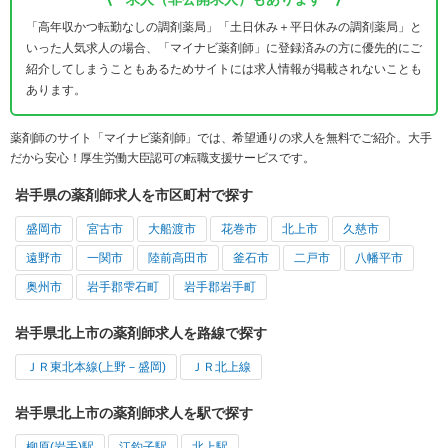
「高年収かつ転勤なしの調剤薬局」「土日休み＋平日休みの調剤薬局」と
いった人気求人の場合、「マイナビ薬剤師」に登録済みの方に優先的にご
紹介してしまうこともあるためサイトには求人情報が掲載されないことも
あります。
薬剤師のサイト「マイナビ薬剤師」では、希望通りの求人を無料でご紹介。大手
だから安心！厚生労働大臣認可の転職支援サービスです。
岩手県の薬剤師求人を市区町村で探す
盛岡市
宮古市
大船渡市
花巻市
北上市
久慈市
遠野市
一関市
陸前高田市
釜石市
二戸市
八幡平市
奥州市
岩手郡雫石町
岩手郡岩手町
岩手県北上市の薬剤師求人を路線で探す
ＪＲ東北本線(上野－盛岡)
ＪＲ北上線
岩手県北上市の薬剤師求人を駅で探す
柳原(岩手)駅
江釣子駅
北上駅