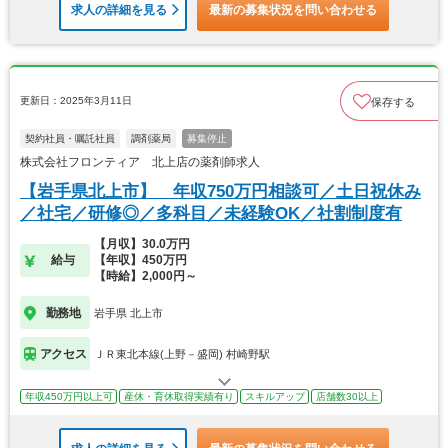
求人の詳細を見る
最新の募集状況を問い合わせる
更新日：2025年3月11日
保存する
契約社員・嘱託社員
調剤薬局
募集停止
株式会社フロンティア 北上店の薬剤師求人
【岩手県北上市】 年収750万円相談可／土日祝休み
／社宅／研修◎／多科目／未経験OK／社割制度有
【月収】30.0万円
給与
【年収】450万円
【時給】2,000円～
勤務地
岩手県 北上市
アクセス
ＪＲ東北本線(上野－盛岡) 村崎野駅
年収450万円以上可
産休・育休取得実績有り
スキルアップ
店舗数30以上