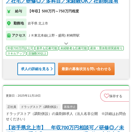
／社宅／研修◎／多科目／未経験OK／社割制度有
給与
【年収】500万円～750万円程度
勤務地
岩手県 北上市
アクセス
ＪＲ東北本線(上野－盛岡) 村崎野駅
年収700万円以上可
新卒も応募可能
未経験者も応募可能
産休・育休取得実績有り
スキルアップ
店舗数30以上
求人の詳細を見る
最新の募集状況を問い合わせる
更新日：2025年11月19日
保存する
正社員
ドラッグストア（調剤併設）
募集停止
ドラッグストア（調剤併設）の薬剤師求人（法人名非公開 ※詳細はお問合
せください）
【岩手県北上市】 年収700万円相談可／研修◎／未