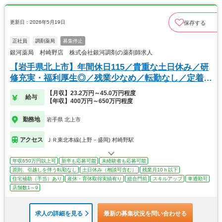
更新日：2026年5月19日
保存する
正社員
調剤薬局
募集停止
銀河薬局 村崎野店 株式会社銀河調剤の薬剤師求人
【岩手県北上市】年間休日115／貴重な土日休み／研
修充実・福利厚生◎／残業少なめ／転勤なし／定着率
◎
【月収】23.2万円～45.0万円程度
給与
【年収】400万円～650万円程度
勤務地
岩手県 北上市
アクセス
ＪＲ東北本線(上野－盛岡) 村崎野駅
年収650万円以上可
新卒も応募可能
未経験者も応募可能
原則、引越しを伴う転勤なし
土日休み（相談可含む）
残業月10ｈ以下
住宅補助（手当）あり
産休・育休取得実績有り
総合門前
スキルアップ
車通勤可
店舗数1～9
求人の詳細を見る
最新の募集状況を問い合わせる