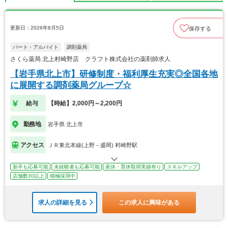
更新日：2026年8月5日
保存する
パート・アルバイト
調剤薬局
さくら薬局 北上村崎野店 クラフト株式会社の薬剤師求人
【岩手県北上市】研修制度・福利厚生充実◎全国各地
に展開する調剤薬局グループ☆
給与
【時給】2,000円～2,200円
勤務地
岩手県 北上市
アクセス
ＪＲ東北本線(上野－盛岡) 村崎野駅
新卒も応募可能
未経験者も応募可能
産休・育休取得実績有り
スキルアップ
店舗数30以上
積極採用中
求人の詳細を見る
この求人に興味がある