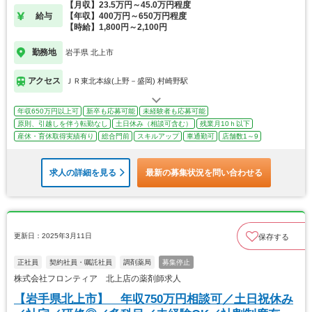
【月収】23.5万円～45.0万円程度
給与
【年収】400万円～650万円程度
【時給】1,800円～2,100円
勤務地
岩手県 北上市
アクセス
ＪＲ東北本線(上野－盛岡) 村崎野駅
年収650万円以上可
新卒も応募可能
未経験者も応募可能
原則、引越しを伴う転勤なし
土日休み（相談可含む）
残業月10ｈ以下
産休・育休取得実績有り
総合門前
スキルアップ
車通勤可
店舗数1～9
求人の詳細を見る
最新の募集状況を問い合わせる
更新日：2025年3月11日
保存する
正社員
契約社員・嘱託社員
調剤薬局
募集停止
株式会社フロンティア 北上店の薬剤師求人
【岩手県北上市】 年収750万円相談可／土日祝休み