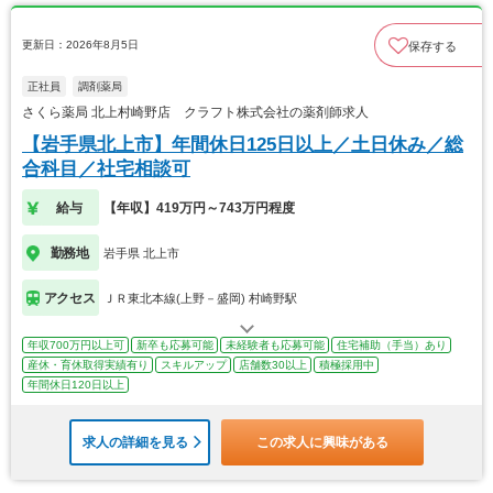
更新日：2026年8月5日
保存する
正社員
調剤薬局
さくら薬局 北上村崎野店 クラフト株式会社の薬剤師求人
【岩手県北上市】年間休日125日以上／土日休み／総
合科目／社宅相談可
給与
【年収】419万円～743万円程度
勤務地
岩手県 北上市
アクセス
ＪＲ東北本線(上野－盛岡) 村崎野駅
年収700万円以上可
新卒も応募可能
未経験者も応募可能
住宅補助（手当）あり
産休・育休取得実績有り
スキルアップ
店舗数30以上
積極採用中
年間休日120日以上
求人の詳細を見る
この求人に興味がある