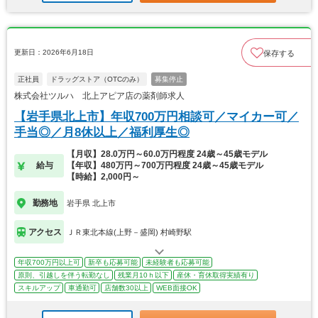
更新日：2026年6月18日
保存する
正社員
ドラッグストア（OTCのみ）
募集停止
株式会社ツルハ 北上アピア店の薬剤師求人
【岩手県北上市】年収700万円相談可／マイカー可／
手当◎／月8休以上／福利厚生◎
【月収】28.0万円～60.0万円程度 24歳～45歳モデル
給与
【年収】480万円～700万円程度 24歳～45歳モデル
【時給】2,000円～
勤務地
岩手県 北上市
アクセス
ＪＲ東北本線(上野－盛岡) 村崎野駅
年収700万円以上可
新卒も応募可能
未経験者も応募可能
原則、引越しを伴う転勤なし
残業月10ｈ以下
産休・育休取得実績有り
スキルアップ
車通勤可
店舗数30以上
WEB面接OK