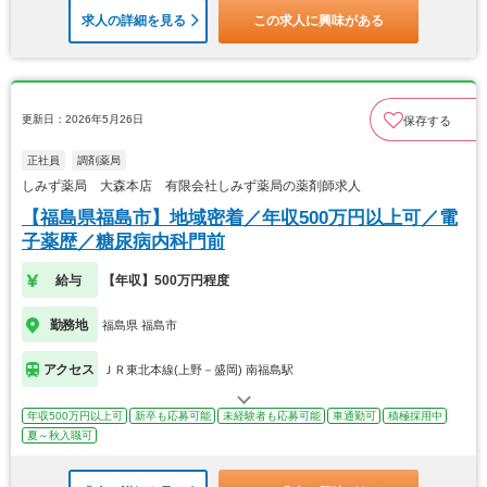
求人の詳細を見る
この求人に興味がある
更新日：2026年5月26日
保存する
正社員
調剤薬局
しみず薬局 大森本店 有限会社しみず薬局の薬剤師求人
【福島県福島市】地域密着／年収500万円以上可／電
子薬歴／糖尿病内科門前
給与
【年収】500万円程度
勤務地
福島県 福島市
アクセス
ＪＲ東北本線(上野－盛岡) 南福島駅
年収500万円以上可
新卒も応募可能
未経験者も応募可能
車通勤可
積極採用中
夏～秋入職可