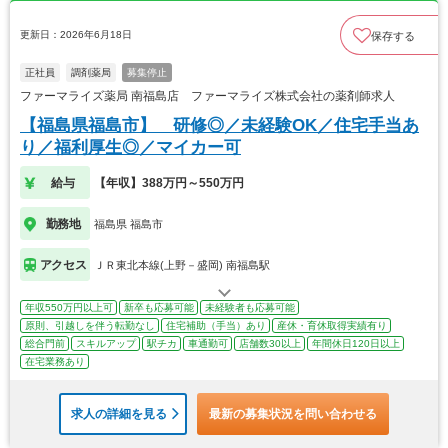
更新日：2026年6月18日
保存する
正社員
調剤薬局
募集停止
ファーマライズ薬局 南福島店 ファーマライズ株式会社の薬剤師求人
【福島県福島市】 研修◎／未経験OK／住宅手当あ
り／福利厚生◎／マイカー可
給与
【年収】388万円～550万円
勤務地
福島県 福島市
アクセス
ＪＲ東北本線(上野－盛岡) 南福島駅
年収550万円以上可
新卒も応募可能
未経験者も応募可能
原則、引越しを伴う転勤なし
住宅補助（手当）あり
産休・育休取得実績有り
総合門前
スキルアップ
駅チカ
車通勤可
店舗数30以上
年間休日120日以上
在宅業務あり
求人の詳細を見る
最新の募集状況を問い合わせる