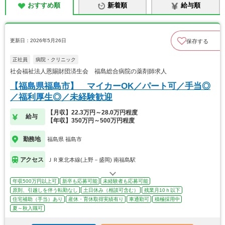
おすすめ順
新着順
給与順
更新日：2026年5月26日
保存する
正社員
病院・クリニック
社会福祉法人恩賜財団済生会 福島総合病院の薬剤師求人
【福島県福島市】 マイカーOK／パート可／手当◎
／福利厚生◎／未経験歓迎
【月収】22.3万円～28.0万円程度
給与
【年収】350万円～500万円程度
勤務地
福島県 福島市
アクセス
ＪＲ東北本線(上野－盛岡) 南福島駅
年収500万円以上可
新卒も応募可能
未経験者も応募可能
原則、引越しを伴う転勤なし
土日休み（相談可含む）
残業月10ｈ以下
住宅補助（手当）あり
産休・育休取得実績有り
車通勤可
積極採用中
夏～秋入職可