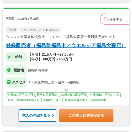
更新日：2026年6月18日
保存する
正社員
ドラッグストア（OTCのみ）
ウエルシア薬局株式会社 ウエルシア福島大森店の登録販売者の求人
登録販売者（福島県福島市／ウエルシア福島大森店）
【月収】21.5万円～27.0万円
給与
【年収】308万円～450万円
勤務地
福島県 福島市
アクセス
ＪＲ東北本線(上野－盛岡) 南福島駅
年収450万円以上可
新卒も応募可能
未経験者も応募可能
住宅補助（手当）あり
産休・育休取得実績有り
店舗数30以上
登録販売者の求人
積極採用中
求人の詳細を見る
この求人に興味がある