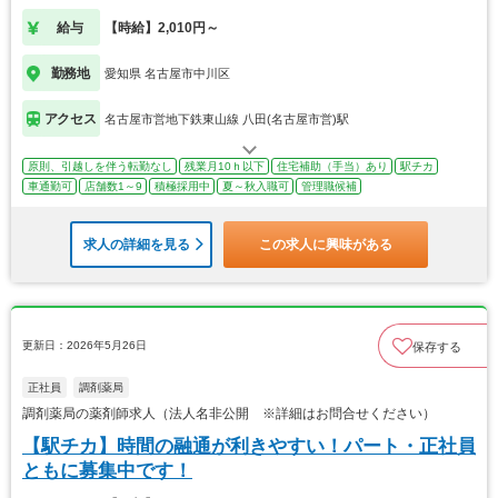
給与
【時給】2,010円～
勤務地
愛知県 名古屋市中川区
アクセス
名古屋市営地下鉄東山線 八田(名古屋市営)駅
原則、引越しを伴う転勤なし
残業月10ｈ以下
住宅補助（手当）あり
駅チカ
車通勤可
店舗数1～9
積極採用中
夏～秋入職可
管理職候補
求人の詳細を見る
この求人に興味がある
更新日：2026年5月26日
保存する
正社員
調剤薬局
調剤薬局の薬剤師求人（法人名非公開 ※詳細はお問合せください）
【駅チカ】時間の融通が利きやすい！パート・正社員
ともに募集中です！