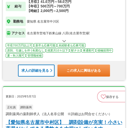
【月収】41.0万円～58.0万円
給与
【年収】500万円～700万円
【時給】2,000円～2,500円
勤務地
愛知県 名古屋市中川区
アクセス
名古屋市営地下鉄東山線 八田(名古屋市営)駅
年収700万円以上可
新卒も応募可能
未経験者も応募可能
原則、引越しを伴う転勤なし
残業月10ｈ以下
駅チカ
車通勤可
積極採用中
夏～秋入職可
管理職候補
求人の詳細を見る
この求人に興味がある
更新日：2025年5月7日
保存する
正社員
調剤薬局
調剤薬局の薬剤師求人（法人名非公開 ※詳細はお問合せください）
【愛知県名古屋市中村区】 調剤設備が充実！小さい