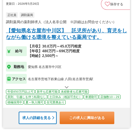
更新日：2026年5月26日
保存する
正社員
調剤薬局
調剤薬局の薬剤師求人（法人名非公開 ※詳細はお問合せください）
【愛知県名古屋市中川区】 託児所があり、育児をし
ながら働ける環境を整えている薬局です。
【月収】30.0万円～45.0万円程度
給与
【年収】480万円～696万円程度
【時給】2,500円～
勤務地
愛知県 名古屋市中川区
アクセス
名古屋市営地下鉄東山線 八田(名古屋市営)駅
年収650万円以上可
新卒も応募可能
未経験者も応募可能
原則、引越しを伴う転勤なし
土日休み（相談可含む）
車通勤可
店舗数10～29
積極採用中
夏～秋入職可
在宅業務あり
求人の詳細を見る
この求人に興味がある