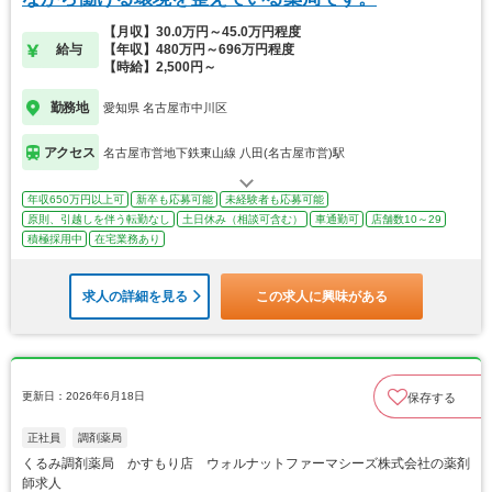
【月収】30.0万円～45.0万円程度
給与
【年収】480万円～696万円程度
【時給】2,500円～
勤務地
愛知県 名古屋市中川区
アクセス
名古屋市営地下鉄東山線 八田(名古屋市営)駅
年収650万円以上可
新卒も応募可能
未経験者も応募可能
原則、引越しを伴う転勤なし
土日休み（相談可含む）
車通勤可
店舗数10～29
積極採用中
在宅業務あり
求人の詳細を見る
この求人に興味がある
更新日：2026年6月18日
保存する
正社員
調剤薬局
くるみ調剤薬局 かすもり店 ウォルナットファーマシーズ株式会社の薬剤
師求人