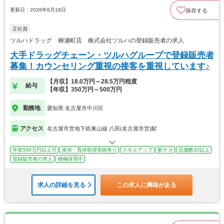
更新日：2026年6月18日
保存する
正社員
ツルハドラッグ 柳瀬町店 株式会社ツルハの登録販売者の求人
大手ドラッグチェーン・ツルハグループで登録販売者
募集！カウンセリング重視の接客を重視しています♪
【月収】18.0万円～28.5万円程度
給与
【年収】350万円～500万円
勤務地
愛知県 名古屋市中川区
アクセス
名古屋市営地下鉄東山線 八田(名古屋市営)駅
年収500万円以上可
産休・育休取得実績有り
スキルアップ
駅チカ
店舗数30以上
登録販売者の求人
積極採用中
求人の詳細を見る
この求人に興味がある