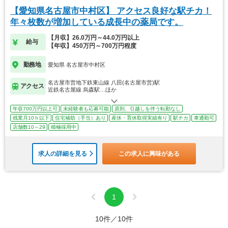
【愛知県名古屋市中村区】 アクセス良好な駅チカ！
年々枚数が増加している成長中の薬局です。
【月収】26.0万円～44.0万円以上
給与
【年収】450万円～700万円程度
勤務地
愛知県 名古屋市中村区
名古屋市営地下鉄東山線 八田(名古屋市営)駅
アクセス
近鉄名古屋線 烏森駅…ほか
年収700万円以上可
未経験者も応募可能
原則、引越しを伴う転勤なし
残業月10ｈ以下
住宅補助（手当）あり
産休・育休取得実績有り
駅チカ
車通勤可
店舗数10～29
積極採用中
求人の詳細を見る
この求人に興味がある
1
10件／10件