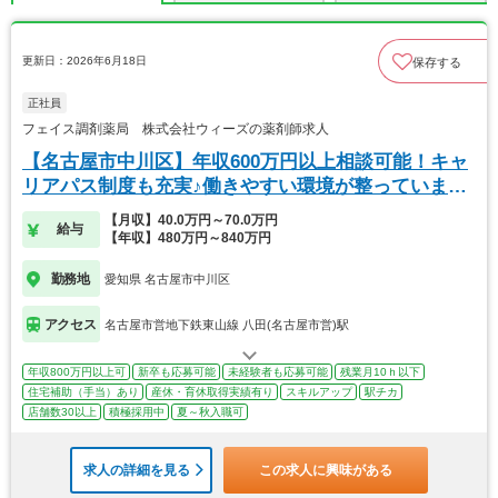
更新日：2026年6月18日
保存する
正社員
フェイス調剤薬局 株式会社ウィーズの薬剤師求人
【名古屋市中川区】年収600万円以上相談可能！キャ
リアパス制度も充実♪働きやすい環境が整っています
◎
【月収】40.0万円～70.0万円
給与
【年収】480万円～840万円
勤務地
愛知県 名古屋市中川区
アクセス
名古屋市営地下鉄東山線 八田(名古屋市営)駅
年収800万円以上可
新卒も応募可能
未経験者も応募可能
残業月10ｈ以下
住宅補助（手当）あり
産休・育休取得実績有り
スキルアップ
駅チカ
店舗数30以上
積極採用中
夏～秋入職可
求人の詳細を見る
この求人に興味がある