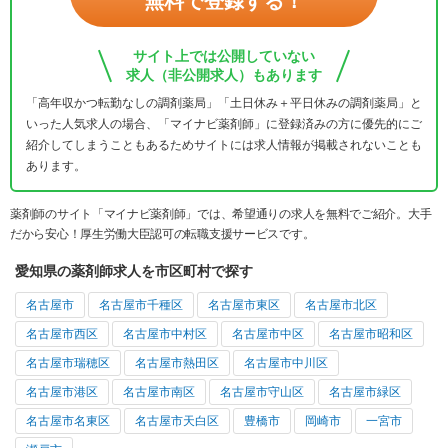
無料で登録する！
サイト上では公開していない
求人（非公開求人）もあります
「高年収かつ転勤なしの調剤薬局」「土日休み＋平日休みの調剤薬局」と
いった人気求人の場合、「マイナビ薬剤師」に登録済みの方に優先的にご
紹介してしまうこともあるためサイトには求人情報が掲載されないことも
あります。
薬剤師のサイト「マイナビ薬剤師」では、希望通りの求人を無料でご紹介。大手
だから安心！厚生労働大臣認可の転職支援サービスです。
愛知県の薬剤師求人を市区町村で探す
名古屋市
名古屋市千種区
名古屋市東区
名古屋市北区
名古屋市西区
名古屋市中村区
名古屋市中区
名古屋市昭和区
名古屋市瑞穂区
名古屋市熱田区
名古屋市中川区
名古屋市港区
名古屋市南区
名古屋市守山区
名古屋市緑区
名古屋市名東区
名古屋市天白区
豊橋市
岡崎市
一宮市