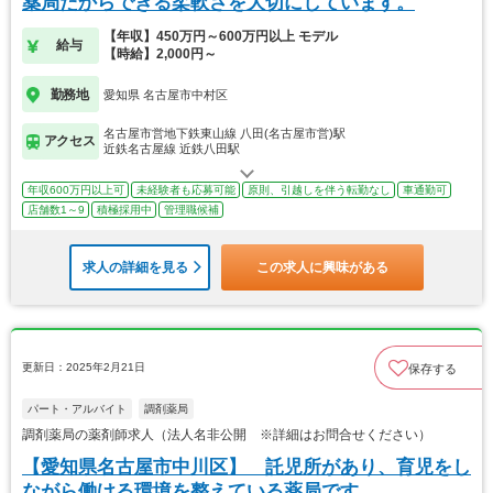
薬局だからできる柔軟さを大切にしています。
【年収】450万円～600万円以上 モデル
給与
【時給】2,000円～
勤務地
愛知県 名古屋市中村区
名古屋市営地下鉄東山線 八田(名古屋市営)駅
アクセス
近鉄名古屋線 近鉄八田駅
年収600万円以上可
未経験者も応募可能
原則、引越しを伴う転勤なし
車通勤可
店舗数1～9
積極採用中
管理職候補
求人の詳細を見る
この求人に興味がある
更新日：2025年2月21日
保存する
パート・アルバイト
調剤薬局
調剤薬局の薬剤師求人（法人名非公開 ※詳細はお問合せください）
【愛知県名古屋市中川区】 託児所があり、育児をし
ながら働ける環境を整えている薬局です。