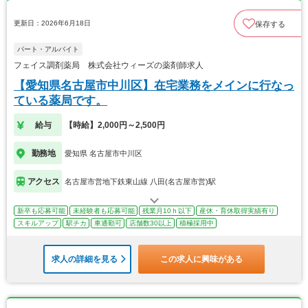
更新日：2026年6月18日
保存する
パート・アルバイト
フェイス調剤薬局 株式会社ウィーズの薬剤師求人
【愛知県名古屋市中川区】在宅業務をメインに行なっ
ている薬局です。
給与
【時給】2,000円～2,500円
勤務地
愛知県 名古屋市中川区
アクセス
名古屋市営地下鉄東山線 八田(名古屋市営)駅
新卒も応募可能
未経験者も応募可能
残業月10ｈ以下
産休・育休取得実績有り
スキルアップ
駅チカ
車通勤可
店舗数30以上
積極採用中
求人の詳細を見る
この求人に興味がある