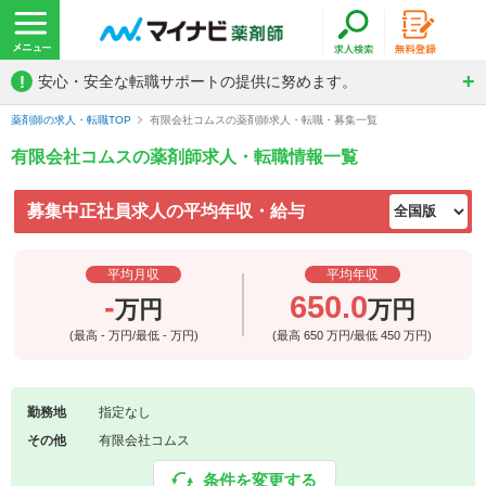
!
安心・安全な転職サポートの提供に努めます。
薬剤師の求人・転職TOP
有限会社コムスの薬剤師求人・転職・募集一覧
有限会社コムスの薬剤師求人・転職情報一覧
募集中正社員求人の平均年収・給与
平均月収
平均年収
-
650.0
万円
万円
(最高
-
万円/最低
-
万円)
(最高
650
万円/最低
450
万円)
勤務地
指定なし
その他
有限会社コムス
条件を変更する