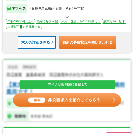
アクセス
ＪＲ鹿児島本線(門司港－八代) 千丁駅
年収650万円以上可
新卒も応募可能
原則、引越しを伴う転勤なし
残業月10ｈ以下
車通勤可
在宅業務あり
求人の詳細を見る
最新の募集状況を問い合わせる