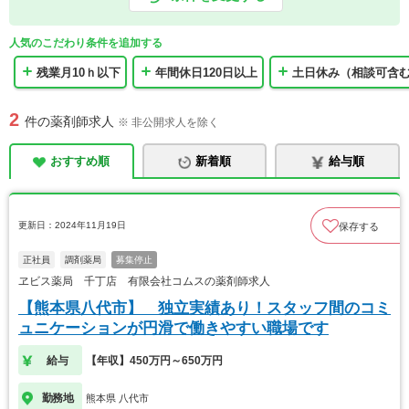
人気のこだわり条件を追加する
残業月10ｈ以下
年間休日120日以上
土日休み（相談可含
2
件の薬剤師求人
※ 非公開求人を除く
おすすめ順
新着順
給与順
更新日：2024年11月19日
保存する
正社員
調剤薬局
募集停止
ヱビス薬局 千丁店 有限会社コムスの薬剤師求人
【熊本県八代市】 独立実績あり！スタッフ間のコミ
ュニケーションが円滑で働きやすい職場です
給与
【年収】450万円～650万円
勤務地
熊本県 八代市