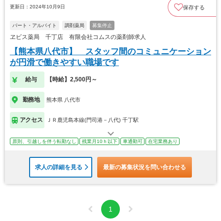
更新日：2024年10月9日
保存する
パート・アルバイト
調剤薬局
募集停止
ヱビス薬局 千丁店 有限会社コムスの薬剤師求人
【熊本県八代市】 スタッフ間のコミュニケーション
が円滑で働きやすい職場です
給与
【時給】2,500円～
勤務地
熊本県 八代市
アクセス
ＪＲ鹿児島本線(門司港－八代) 千丁駅
原則、引越しを伴う転勤なし
残業月10ｈ以下
車通勤可
在宅業務あり
求人の詳細を見る
最新の募集状況を問い合わせる
1