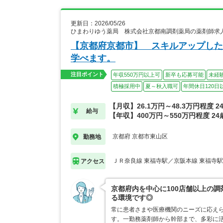
更新日：2026/05/26
ひまわりゆう薬局 株式会社京都南調剤薬局の薬剤師求
【京都府京都市】 スキルアップした
学べます。
注目ポイント
年収550万円以上可
新卒も応募可能
未経
積極採用中
夏～秋入職可
年間休日120日
【月収】26.1万円～48.3万円程度 
給与
【年収】400万円～550万円程度 2
京都府 京都市東山区
勤務地
ＪＲ奈良線 東福寺駅／京阪本線 東福寺駅
アクセス
京都府内を中心に100店舗以上の
る環境です◎
常に患者さまや医療機関のニーズに応え
す。一勤務薬剤師から幹部まで、多彩に