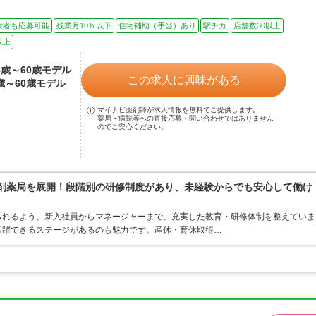
験者も応募可能
残業月10ｈ以下
住宅補助（手当）あり
駅チカ
店舗数30以上
以上
24歳～60歳モデル
この求人に興味がある
4歳～60歳モデル
マイナビ薬剤師が求人情報を無料でご提供します。
薬局・病院等への直接応募・問い合わせではありません
のでご安心ください。
調剤薬局を展開！段階別の研修制度があり、未経験からでも安心して働け
られるよう、新入社員からマネージャーまで、充実した教育・研修体制を整えていま
活躍できるステージがあるのも魅力です。産休・育休取得…