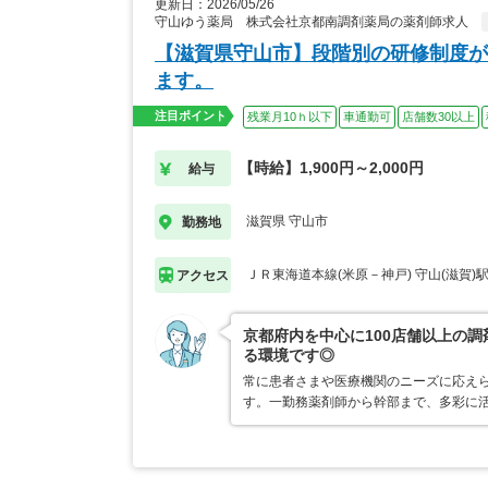
更新日：2026/05/26
守山ゆう薬局 株式会社京都南調剤薬局の薬剤師求人
【滋賀県守山市】段階別の研修制度が
ます。
注目ポイント
残業月10ｈ以下
車通勤可
店舗数30以上
【時給】1,900円～2,000円
給与
滋賀県 守山市
勤務地
ＪＲ東海道本線(米原－神戸) 守山(滋賀)
アクセス
京都府内を中心に100店舗以上の
る環境です◎
常に患者さまや医療機関のニーズに応え
す。一勤務薬剤師から幹部まで、多彩に