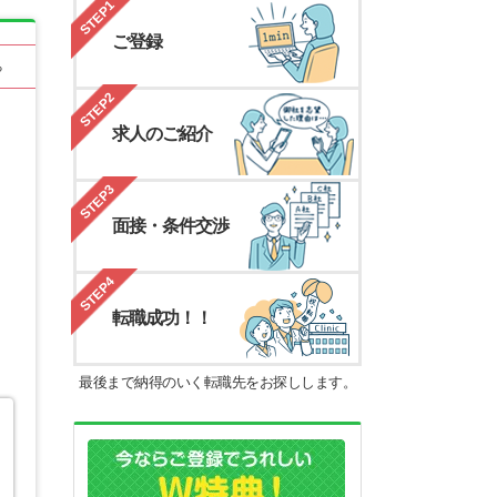
STEP1
ご登録
る
STEP2
求人のご紹介
STEP3
面接・条件交渉
STEP4
転職成功！！
最後まで納得のいく転職先をお探しします。