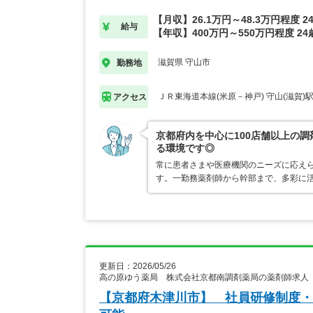
【月収】26.1万円～48.3万円程度 
給与
【年収】400万円～550万円程度 2
滋賀県 守山市
勤務地
ＪＲ東海道本線(米原－神戸) 守山(滋賀)
アクセス
京都府内を中心に100店舗以上の
る環境です◎
常に患者さまや医療機関のニーズに応え
す。一勤務薬剤師から幹部まで、多彩に
更新日：2026/05/26
高の原ゆう薬局 株式会社京都南調剤薬局の薬剤師求人
【京都府木津川市】 社員研修制度・