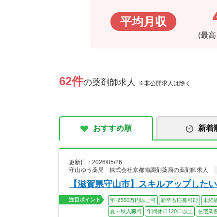
平均月収
(最
62件
の薬剤師求人
※非公開求人は除く
おすすめ順
新着
更新日：2026/05/26
守山ゆう薬局 株式会社京都南調剤薬局の薬剤師求人
【滋賀県守山市】スキルアップしたい
注目ポイント
年収550万円以上可
新卒も応募可能
未経
夏～秋入職可
年間休日120日以上
在宅業