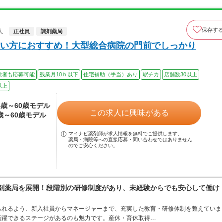
保存す
人
正社員
調剤薬局
い方におすすめ！大型総合病院の門前でしっかり
験者も応募可能
残業月10ｈ以下
住宅補助（手当）あり
駅チカ
店舗数30以上
以上
24歳～60歳モデル
この求人に興味がある
4歳～60歳モデル
マイナビ薬剤師が求人情報を無料でご提供します。
薬局・病院等への直接応募・問い合わせではありません
のでご安心ください。
調剤薬局を展開！段階別の研修制度があり、未経験からでも安心して働け
られるよう、新入社員からマネージャーまで、充実した教育・研修体制を整えていま
活躍できるステージがあるのも魅力です。産休・育休取得…