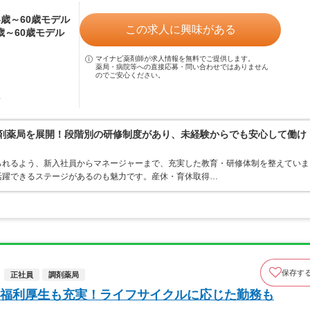
24歳～60歳モデル
この求人に興味がある
4歳～60歳モデル
マイナビ薬剤師が求人情報を無料でご提供します。
薬局・病院等への直接応募・問い合わせではありません
のでご安心ください。
駅
調剤薬局を展開！段階別の研修制度があり、未経験からでも安心して働け
られるよう、新入社員からマネージャーまで、充実した教育・研修体制を整えていま
活躍できるステージがあるのも魅力です。産休・育休取得…
保存す
正社員
調剤薬局
福利厚生も充実！ライフサイクルに応じた勤務も