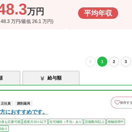
48.3
万円
平均年収
高
48.3
万円/最低
26.1
万円)
1
2
3
順
給与順
保存す
正社員
調剤薬局
方におすすめです。
験者も応募可能
残業月10ｈ以下
住宅補助（手当）あり
店舗数30以上
積極採用中
務あり