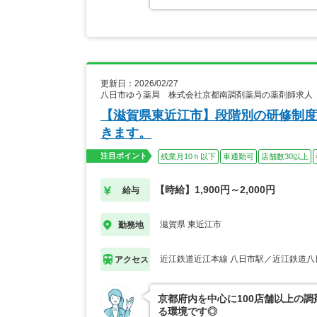
更新日：2026/02/27
八日市ゆう薬局 株式会社京都南調剤薬局の薬剤師求人
【滋賀県東近江市】段階別の研修制度
きます。
注目ポイント
残業月10ｈ以下
車通勤可
店舗数30以上
【時給】1,900円～2,000円
給与
滋賀県 東近江市
勤務地
近江鉄道近江本線 八日市駅／近江鉄道八
アクセス
京都府内を中心に100店舗以上の
る環境です◎