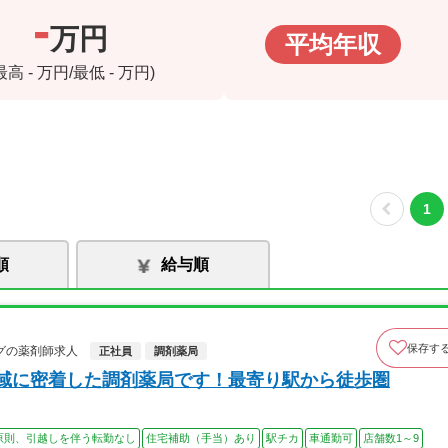
-
万円
平均年収
(最高
-
万円/最低
-
万円)
1
順
給与順
保存す
グの薬剤師求人
正社員
調剤薬局
地域に密着した調剤薬局です！最寄り駅から徒歩圏
原則、引越しを伴う転勤なし
住宅補助（手当）あり
駅チカ
車通勤可
店舗数1～9