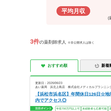
平均月収
3件
の薬剤師求人
※非公開求人は除く
おすすめ順
新着
更新日：2026/06/23
あい薬局 浜北上島店 株式会社メディカルプランニン
【浜松市浜名区】年間休日126日☆
内でアクセス◎
注目ポイント
年収700万円以上可
未経験者も応募可能