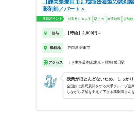
【静岡県磐田市】地域密着型の調剤薬
薬剤師／パート＞
注目ポイント
残業月10ｈ以下
駅チカ
車通勤可
店舗数
【時給】2,000円～
給与
静岡県 磐田市
勤務地
ＪＲ東海道本線(東京－熱海) 磐田駅
アクセス
残業がほとんどないため、しっかり
全国的に薬局展開をする大手グループ企
しながら店舗を支えて下さる薬剤師さん