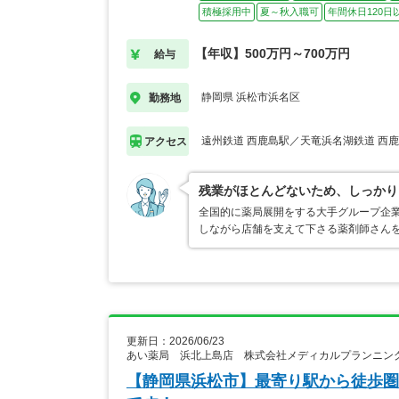
積極採用中
夏～秋入職可
年間休日120日
【年収】500万円～700万円
給与
静岡県 浜松市浜名区
勤務地
遠州鉄道 西鹿島駅／天竜浜名湖鉄道 西
アクセス
残業がほとんどないため、しっかり
全国的に薬局展開をする大手グループ企
しながら店舗を支えて下さる薬剤師さん
更新日：2026/06/23
あい薬局 浜北上島店 株式会社メディカルプランニン
【静岡県浜松市】最寄り駅から徒歩圏