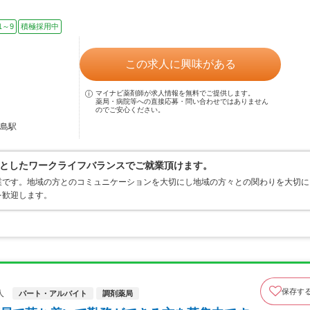
1～9
積極採用中
この求人に興味がある
マイナビ薬剤師が求人情報を無料でご提供します。
薬局・病院等への直接応募・問い合わせではありません
のでご安心ください。
鹿島駅
としたワークライフバランスでご就業頂けます。
業です。地域の方とのコミュニケーションを大切にし地域の方々との関わりを大切に
を歓迎します。
保存す
人
パート・アルバイト
調剤薬局