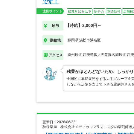
です！
注目ポイント
残業月10ｈ以下
駅チカ
車通勤可
店舗数
【時給】2,000円～
給与
静岡県 浜松市浜名区
勤務地
遠州鉄道 西鹿島駅／天竜浜名湖鉄道 西
アクセス
残業がほとんどないため、しっかり
全国的に薬局展開をする大手グループ企
しながら店舗を支えて下さる薬剤師さん
更新日：2026/06/23
秋桜薬局 株式会社メディカルプランニングの薬剤師求