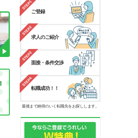
STEP1
ご登録
STEP2
求人のご紹介
STEP3
面接・条件交渉
STEP4
転職成功！！
最後まで納得のいく転職先をお探しします。