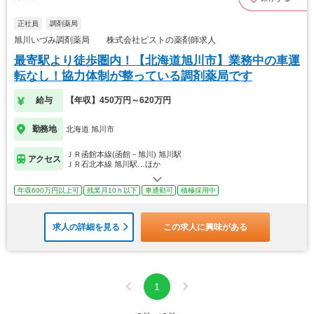
正社員
調剤薬局
旭川いづみ調剤薬局 株式会社ピストの薬剤師求人
最寄駅より徒歩圏内！【北海道旭川市】業務中の車運
転なし！協力体制が整っている調剤薬局です
給与
【年収】450万円～620万円
勤務地
北海道 旭川市
ＪＲ函館本線(函館－旭川) 旭川駅
アクセス
ＪＲ石北本線 旭川駅…ほか
年収600万円以上可
残業月10ｈ以下
車通勤可
積極採用中
求人の詳細を見る
この求人に興味がある
1