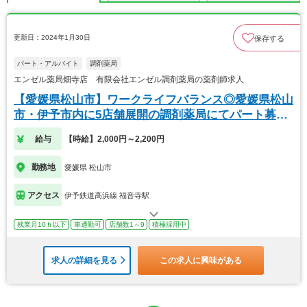
更新日：2024年1月30日
保存する
パート・アルバイト
調剤薬局
エンゼル薬局畑寺店 有限会社エンゼル調剤薬局の薬剤師求人
【愛媛県松山市】ワークライフバランス◎愛媛県松山
市・伊予市内に5店舗展開の調剤薬局にてパート募
集！
給与
【時給】2,000円～2,200円
勤務地
愛媛県 松山市
アクセス
伊予鉄道高浜線 福音寺駅
残業月10ｈ以下
車通勤可
店舗数1～9
積極採用中
求人の詳細を見る
この求人に興味がある