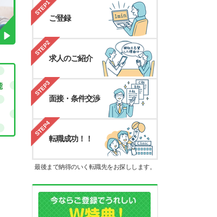
STEP1
ご登録
STEP2
求人のご紹介
STEP3
面接・条件交渉
STEP4
転職成功！！
最後まで納得のいく転職先をお探しします。