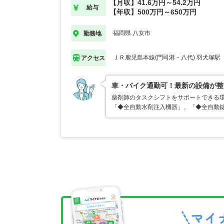
【月収】41.6万円～54.2万円
給与
【年収】500万円～650万円
福岡県 八女市
勤務地
ＪＲ鹿児島本線(門司港－八代) 羽犬塚駅
アクセス
車・バイク通勤可！最新の設備が整
薬剤師のタスクシフトをサポートできる環
「◆全自動水剤注入機器」、「◆全自動