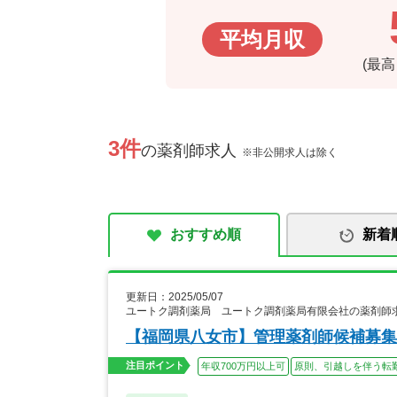
平均月収
(最
3件
の薬剤師求人
※非公開求人は除く
おすすめ順
新着
更新日：2025/05/07
ユートク調剤薬局 ユートク調剤薬局有限会社の薬剤師
【福岡県八女市】管理薬剤師候補募集
注目ポイント
年収700万円以上可
原則、引越しを伴う転