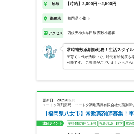
【時給】2,000円～2,500円
給与
福岡県 小郡市
勤務地
西鉄天神大牟田線 西鉄小郡駅
アクセス
常時複数薬剤師勤務！生活スタイル
子育て世代が活躍中で、時間有給制度も導
可能です。 ご興味がございましたらさら
更新日：2025/03/13
ユートク調剤薬局 ユートク調剤薬局有限会社の薬剤師
【福岡県八女市】常勤薬剤師募集！車
注目ポイント
年収650万円以上可
残業月10ｈ以下
車通