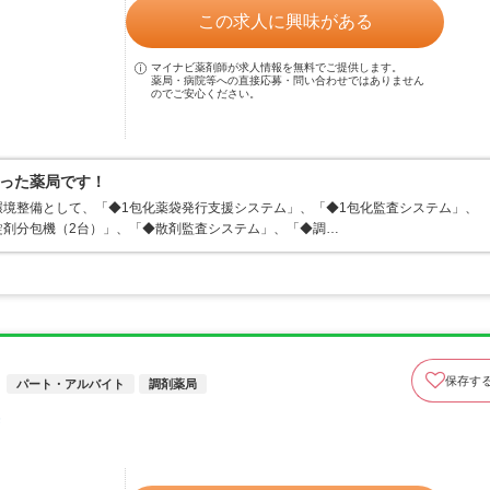
この求人に興味がある
マイナビ薬剤師が求人情報を無料でご提供します。
薬局・病院等への直接応募・問い合わせではありません
のでご安心ください。
った薬局です！
境整備として、「◆1包化薬袋発行支援システム」、「◆1包化監査システム」、
錠剤分包機（2台）」、「◆散剤監査システム」、「◆調…
保存す
パート・アルバイト
調剤薬局