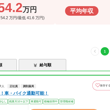
54.2
万円
平均年収
高
54.2
万円/最低
41.6
万円)
1
順
給与順
保存す
求人
正社員
調剤薬局
！車・バイク通勤可能！
勤なし
残業月10ｈ以下
車通勤可
積極採用中
管理職候補