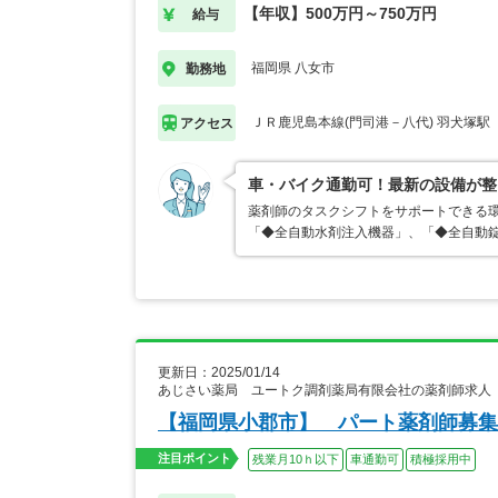
【年収】500万円～750万円
給与
福岡県 八女市
勤務地
ＪＲ鹿児島本線(門司港－八代) 羽犬塚駅
アクセス
車・バイク通勤可！最新の設備が整
薬剤師のタスクシフトをサポートできる環
「◆全自動水剤注入機器」、「◆全自動
更新日：2025/01/14
あじさい薬局 ユートク調剤薬局有限会社の薬剤師求人
【福岡県小郡市】 パート薬剤師募集
注目ポイント
残業月10ｈ以下
車通勤可
積極採用中