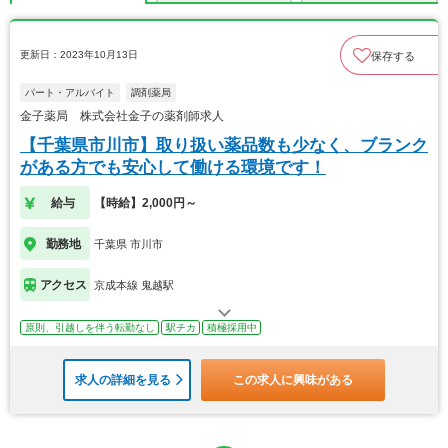
更新日：2023年10月13日
保存する
パート・アルバイト
調剤薬局
金子薬局 株式会社金子の薬剤師求人
【千葉県市川市】取り扱い薬品数も少なく、ブランク
がある方でも安心して働ける環境です！
給与
【時給】2,000円～
勤務地
千葉県 市川市
アクセス
京成本線 鬼越駅
原則、引越しを伴う転勤なし
駅チカ
積極採用中
求人の詳細を見る
この求人に興味がある