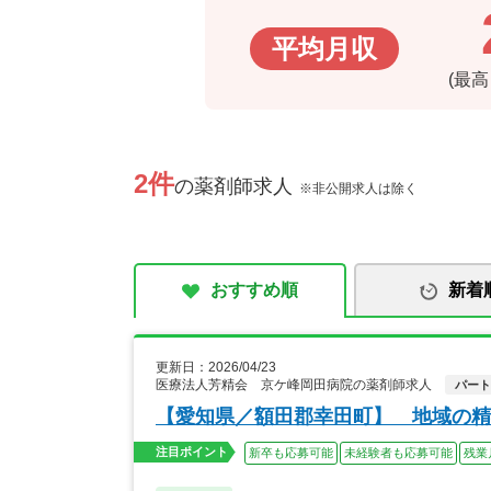
平均月収
(最
2件
の薬剤師求人
※非公開求人は除く
おすすめ順
新着
更新日：2026/04/23
医療法人芳精会 京ケ峰岡田病院の薬剤師求人
パート
【愛知県／額田郡幸田町】 地域の精
注目ポイント
新卒も応募可能
未経験者も応募可能
残業