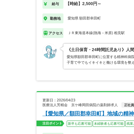
【時給】2,500円～
給与
愛知県 額田郡幸田町
勤務地
ＪＲ東海道本線(熱海－米原) 相見駅
アクセス
《土日保育・24時間託児あり》人
愛知県額田郡幸田町に位置する精神科病院
子育て中でもイキイキと働ける環境を整
更新日：2026/04/23
医療法人芳精会 京ケ峰岡田病院の薬剤師求人
正社員
【愛知県／額田郡幸田町】地域の精神
注目ポイント
新卒も応募可能
未経験者も応募可能
残業