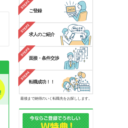
STEP1
ご登録
STEP2
求人のご紹介
STEP3
面接・条件交渉
STEP4
転職成功！！
最後まで納得のいく転職先をお探しします。