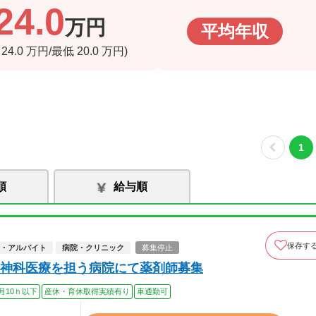
24.0
万円
平均年収
高
24.0
万円/最低
20.0
万円)
1
順
給与順
保存す
・アルバイト
病院・クリニック
募集停止
神科医療を担う病院にて薬剤師募集
月10ｈ以下
産休・育休取得実績有り
車通勤可