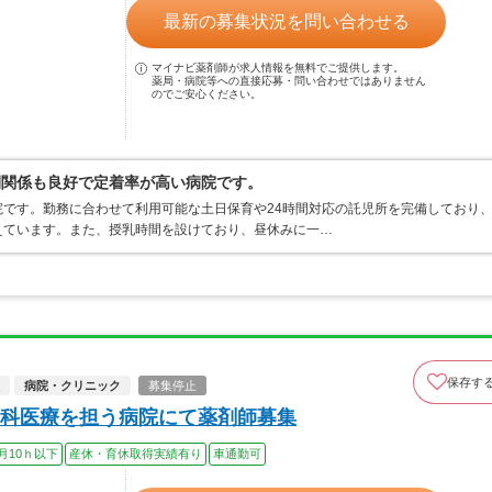
最新の募集状況を問い合わせる
マイナビ薬剤師が求人情報を無料でご提供します。
薬局・病院等への直接応募・問い合わせではありません
のでご安心ください。
間関係も良好で定着率が高い病院です。
です。勤務に合わせて利用可能な土日保育や24時間対応の託児所を完備しており
えています。また、授乳時間を設けており、昼休みに一…
保存す
病院・クリニック
募集停止
科医療を担う病院にて薬剤師募集
月10ｈ以下
産休・育休取得実績有り
車通勤可