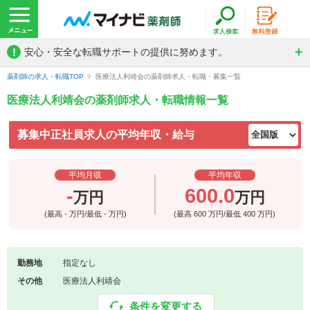
!
安心・安全な転職サポートの提供に努めます。
薬剤師の求人・転職TOP
医療法人利靖会の薬剤師求人・転職・募集一覧
医療法人利靖会の薬剤師求人・転職情報一覧
募集中正社員求人の平均年収・給与
平均月収
平均年収
-
600.0
万円
万円
(最高
-
万円/最低
-
万円)
(最高
600
万円/最低
400
万円)
勤務地
指定なし
その他
医療法人利靖会
条件を変更する