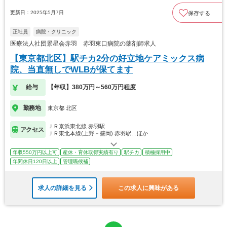
更新日：2025年5月7日
保存する
正社員
病院・クリニック
医療法人社団景星会赤羽 赤羽東口病院の薬剤師求人
【東京都北区】駅チカ2分の好立地ケアミックス病
院、当直無しでWLBが保てます
給与
【年収】380万円～560万円程度
勤務地
東京都 北区
ＪＲ京浜東北線 赤羽駅
アクセス
ＪＲ東北本線(上野－盛岡) 赤羽駅…ほか
年収550万円以上可
産休・育休取得実績有り
駅チカ
積極採用中
年間休日120日以上
管理職候補
求人の詳細を見る
この求人に興味がある