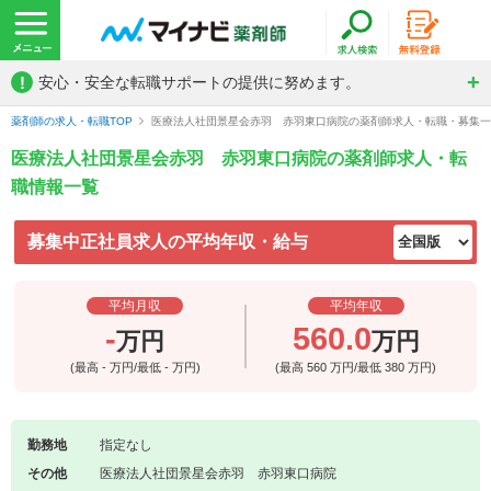
!
安心・安全な転職サポートの提供に努めます。
薬剤師の求人・転職TOP
医療法人社団景星会赤羽 赤羽東口病院の薬剤師求人・転職・募集一
医療法人社団景星会赤羽 赤羽東口病院の薬剤師求人・転
職情報一覧
募集中正社員求人の平均年収・給与
平均月収
平均年収
-
560.0
万円
万円
(最高
-
万円/最低
-
万円)
(最高
560
万円/最低
380
万円)
勤務地
指定なし
その他
医療法人社団景星会赤羽 赤羽東口病院