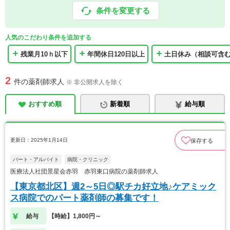
条件を変更する
人気のこだわり条件を追加する
残業月10ｈ以下
年間休日120日以上
土日休み（相談可含
2
件の薬剤師求人
※ 非公開求人を除く
おすすめ順
新着順
給与順
更新日：2025年1月14日
保存する
パート・アルバイト
病院・クリニック
医療法人社団景星会赤羽 赤羽東口病院の薬剤師求人
【東京都北区】週2～5日◎駅チカ好立地♪ケアミック
ス病院でのパート薬剤師の募集です！
給与
【時給】1,800円～