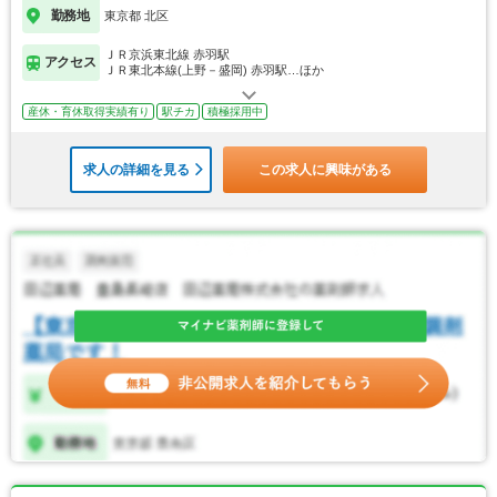
勤務地
東京都 北区
ＪＲ京浜東北線 赤羽駅
アクセス
ＪＲ東北本線(上野－盛岡) 赤羽駅…ほか
産休・育休取得実績有り
駅チカ
積極採用中
求人の詳細を見る
この求人に興味がある