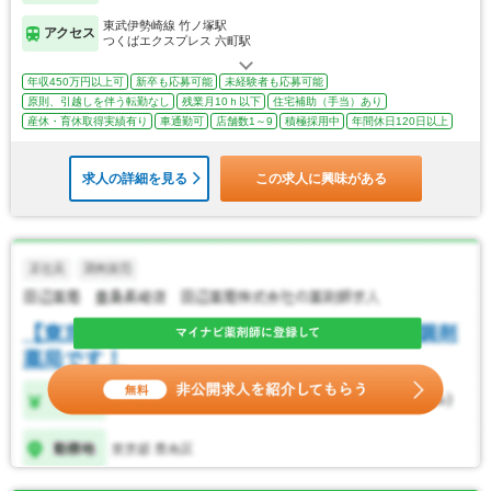
東武伊勢崎線 竹ノ塚駅
アクセス
つくばエクスプレス 六町駅
年収450万円以上可
新卒も応募可能
未経験者も応募可能
原則、引越しを伴う転勤なし
残業月10ｈ以下
住宅補助（手当）あり
産休・育休取得実績有り
車通勤可
店舗数1～9
積極採用中
年間休日120日以上
求人の詳細を見る
この求人に興味がある