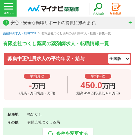
!
安心・安全な転職サポートの提供に努めます。
薬剤師の求人・転職TOP
有限会社つくし薬局の薬剤師求人・転職・募集一覧
有限会社つくし薬局の薬剤師求人・転職情報一覧
募集中正社員求人の平均年収・給与
平均月収
平均年収
-
450.0
万円
万円
(最高
-
万円/最低
-
万円)
(最高
450
万円/最低
450
万円)
勤務地
指定なし
その他
有限会社つくし薬局
条件を変更する