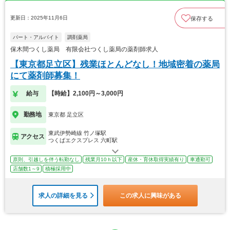
更新日：2025年11月6日
保存する
パート・アルバイト
調剤薬局
保木間つくし薬局 有限会社つくし薬局の薬剤師求人
【東京都足立区】残業ほとんどなし！地域密着の薬局
にて薬剤師募集！
給与
【時給】2,100円～3,000円
勤務地
東京都 足立区
東武伊勢崎線 竹ノ塚駅
アクセス
つくばエクスプレス 六町駅
原則、引越しを伴う転勤なし
残業月10ｈ以下
産休・育休取得実績有り
車通勤可
店舗数1～9
積極採用中
求人の詳細を見る
この求人に興味がある