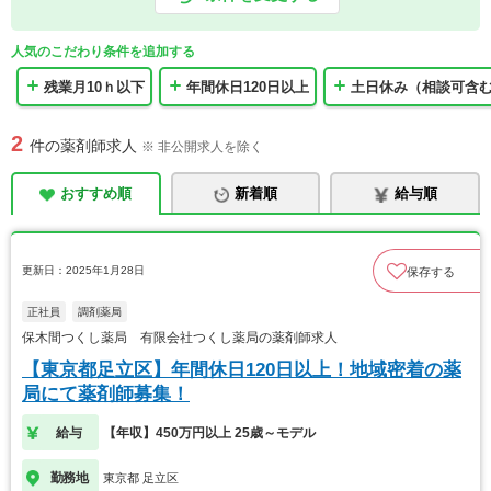
人気のこだわり条件を追加する
残業月10ｈ以下
年間休日120日以上
土日休み（相談可含
2
件の薬剤師求人
※ 非公開求人を除く
おすすめ順
新着順
給与順
更新日：2025年1月28日
保存する
正社員
調剤薬局
保木間つくし薬局 有限会社つくし薬局の薬剤師求人
【東京都足立区】年間休日120日以上！地域密着の薬
局にて薬剤師募集！
給与
【年収】450万円以上 25歳～モデル
勤務地
東京都 足立区