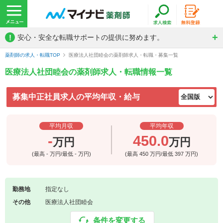
!
安心・安全な転職サポートの提供に努めます。
薬剤師の求人・転職TOP
医療法人社団睦会の薬剤師求人・転職・募集一覧
医療法人社団睦会の薬剤師求人・転職情報一覧
募集中正社員求人の平均年収・給与
平均月収
平均年収
-
450.0
万円
万円
(最高
-
万円/最低
-
万円)
(最高
450
万円/最低
397
万円)
勤務地
指定なし
その他
医療法人社団睦会
条件を変更する