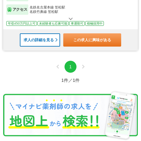
名鉄名古屋本線 笠松駅
アクセス
名鉄竹鼻線 笠松駅
年収450万円以上可
未経験者も応募可能
車通勤可
積極採用中
求人の詳細を見る
この求人に興味がある
1
1件／1件