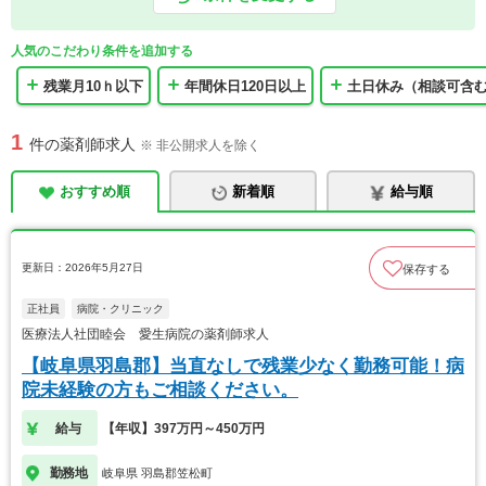
人気のこだわり条件を追加する
残業月10ｈ以下
年間休日120日以上
土日休み（相談可含
1
件の薬剤師求人
※ 非公開求人を除く
おすすめ順
新着順
給与順
更新日：2026年5月27日
保存する
正社員
病院・クリニック
医療法人社団睦会 愛生病院の薬剤師求人
【岐阜県羽島郡】当直なしで残業少なく勤務可能！病
院未経験の方もご相談ください。
給与
【年収】397万円～450万円
勤務地
岐阜県 羽島郡笠松町