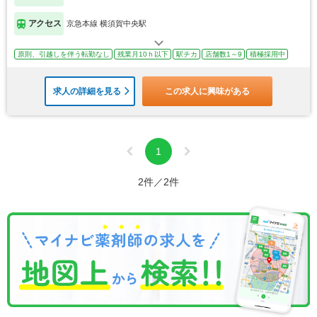
アクセス
京急本線 横須賀中央駅
原則、引越しを伴う転勤なし
残業月10ｈ以下
駅チカ
店舗数1～9
積極採用中
求人の詳細を見る
この求人に興味がある
1
2件／2件