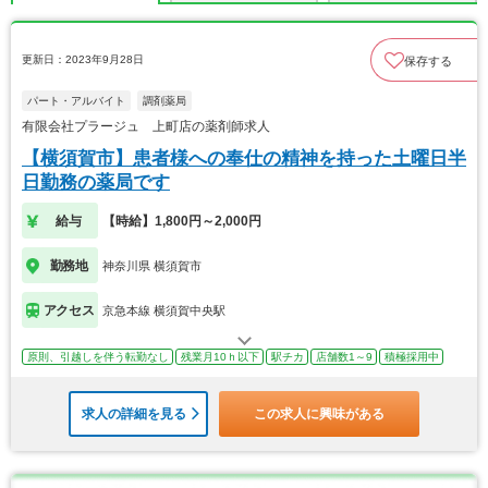
更新日：2023年9月28日
保存する
パート・アルバイト
調剤薬局
有限会社プラージュ 上町店の薬剤師求人
【横須賀市】患者様への奉仕の精神を持った土曜日半
日勤務の薬局です
給与
【時給】1,800円～2,000円
勤務地
神奈川県 横須賀市
アクセス
京急本線 横須賀中央駅
原則、引越しを伴う転勤なし
残業月10ｈ以下
駅チカ
店舗数1～9
積極採用中
求人の詳細を見る
この求人に興味がある