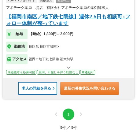
パート・アルバイト
調剤薬局
募集停止
アポテーク薬局 堤店 有限会社アポテーク薬局の薬剤師求人
【福岡市南区／地下鉄七隈線】週休2.5日も相談可♪フ
ォロー体制が整っています
給与
【時給】1,800円～2,000円
勤務地
福岡県 福岡市城南区
アクセス
福岡市地下鉄七隈線 福大前駅
未経験者も応募可能
原則、引越しを伴う転勤なし
車通勤可
求人の詳細を見る
最新の募集状況を問い合わせる
1
3件／3件