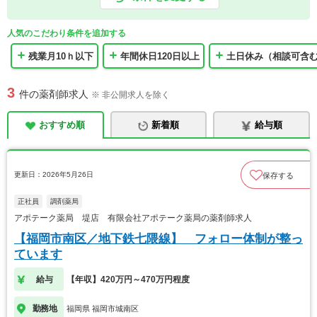
人気のこだわり条件を追加する
残業月10ｈ以下
年間休日120日以上
土日休み（相談可含
3
件の薬剤師求人
※ 非公開求人を除く
おすすめ順
新着順
給与順
更新日：2026年5月26日
保存する
正社員
調剤薬局
アポテーク薬局 堤店 有限会社アポテーク薬局の薬剤師求人
【福岡市南区／地下鉄七隈線】 フォロー体制が整っ
ています
給与
【年収】420万円～470万円程度
勤務地
福岡県 福岡市城南区