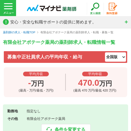
!
安心・安全な転職サポートの提供に努めます。
薬剤師の求人・転職TOP
有限会社アポテーク薬局の薬剤師求人・転職・募集一覧
有限会社アポテーク薬局の薬剤師求人・転職情報一覧
募集中正社員求人の平均年収・給与
平均月収
平均年収
-
470.0
万円
万円
(最高
-
万円/最低
-
万円)
(最高
470
万円/最低
420
万円)
勤務地
指定なし
その他
有限会社アポテーク薬局
条件を変更する