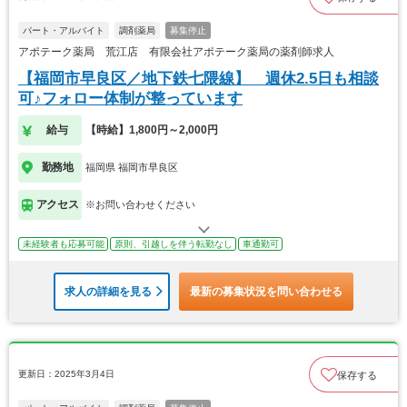
パート・アルバイト
調剤薬局
募集停止
アポテーク薬局 荒江店 有限会社アポテーク薬局の薬剤師求人
【福岡市早良区／地下鉄七隈線】 週休2.5日も相談
可♪フォロー体制が整っています
給与
【時給】1,800円～2,000円
勤務地
福岡県 福岡市早良区
アクセス
※お問い合わせください
未経験者も応募可能
原則、引越しを伴う転勤なし
車通勤可
求人の詳細を見る
最新の募集状況を問い合わせる
更新日：2025年3月4日
保存する