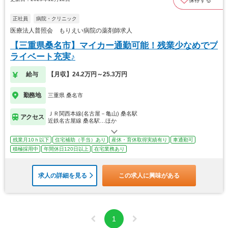
正社員
病院・クリニック
医療法人普照会 もりえい病院の薬剤師求人
【三重県桑名市】マイカー通勤可能！残業少なめでプ
ライベート充実♪
給与
【月収】24.2万円～25.3万円
勤務地
三重県 桑名市
ＪＲ関西本線(名古屋－亀山) 桑名駅
アクセス
近鉄名古屋線 桑名駅…ほか
残業月10ｈ以下
住宅補助（手当）あり
産休・育休取得実績有り
車通勤可
積極採用中
年間休日120日以上
在宅業務あり
求人の詳細を見る
この求人に興味がある
1