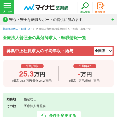
!
安心・安全な転職サポートの提供に努めます。
薬剤師の求人・転職TOP
医療法人普照会の薬剤師求人・転職・募集一覧
医療法人普照会の薬剤師求人・転職情報一覧
募集中正社員求人の平均年収・給与
平均月収
平均年収
25.3
-
万円
万円
(最高
25.3
万円/最低
24.2
万円)
(最高
-
万円/最低
-
万円)
勤務地
指定なし
その他
医療法人普照会
条件を変更する