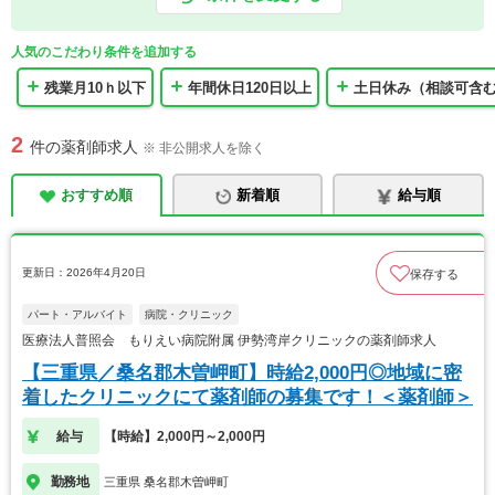
人気のこだわり条件を追加する
残業月10ｈ以下
年間休日120日以上
土日休み（相談可含
2
件の薬剤師求人
※ 非公開求人を除く
おすすめ順
新着順
給与順
更新日：2026年4月20日
保存する
パート・アルバイト
病院・クリニック
医療法人普照会 もりえい病院附属 伊勢湾岸クリニックの薬剤師求人
【三重県／桑名郡木曽岬町】時給2,000円◎地域に密
着したクリニックにて薬剤師の募集です！＜薬剤師＞
給与
【時給】2,000円～2,000円
勤務地
三重県 桑名郡木曽岬町