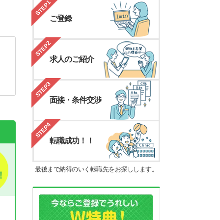
STEP1
ご登録
STEP2
求人のご紹介
STEP3
面接・条件交渉
STEP4
転職成功！！
最後まで納得のいく転職先をお探しします。