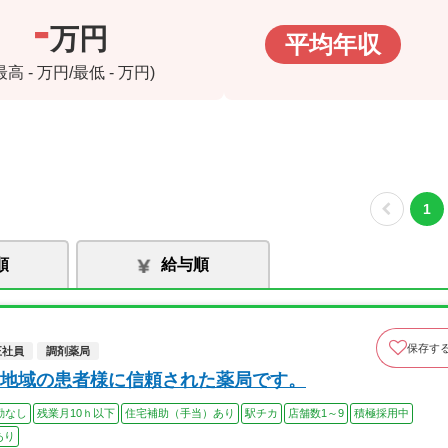
-
万円
平均年収
(最高
-
万円/最低
-
万円)
1
順
給与順
保存す
正社員
調剤薬局
地域の患者様に信頼された薬局です。
勤なし
残業月10ｈ以下
住宅補助（手当）あり
駅チカ
店舗数1～9
積極採用中
あり