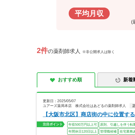
平均月収
2件
の薬剤師求人
※非公開求人は除く
おすすめ順
新着
更新日：2025/05/07
ユアーズ薬局本店 株式会社はあどるの薬剤師求人
【大阪市北区】商店街の中に位置する
注目ポイント
年収500万円以上可
原則、引越しを伴う転
年間休日120日以上
管理職候補
在宅業務