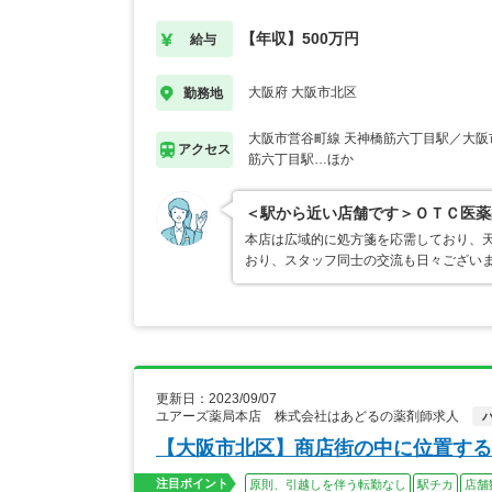
【年収】500万円
給与
大阪府 大阪市北区
勤務地
大阪市営谷町線 天神橋筋六丁目駅／大阪
アクセス
筋六丁目駅…ほか
＜駅から近い店舗です＞ＯＴＣ医薬
本店は広域的に処方箋を応需しており、
おり、スタッフ同士の交流も日々ござい
更新日：2023/09/07
ユアーズ薬局本店 株式会社はあどるの薬剤師求人
【大阪市北区】商店街の中に位置する
注目ポイント
原則、引越しを伴う転勤なし
駅チカ
店舗