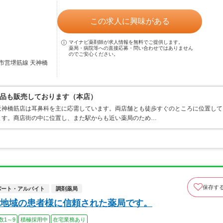
この求人に興味がある
マイナビ薬剤師が求人情報を無料でご提供します。
薬局・病院等への直接応募・問い合わせではありません
のでご安心ください。
市営堺筋線 天神橋
品も販売しております（本店）
天神橋筋店は耳鼻科を主に応需しています。両店舗とも徒歩すぐのところに位置して
ます。商店街の中に位置し、また駅からも近い薬局のため…
保存す
パート・アルバイト
調剤薬局
地域の患者様に信頼された薬局です。
数1～9
積極採用中
在宅業務あり