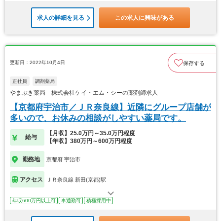
求人の詳細を見る
この求人に興味がある
更新日：2022年10月4日
保存する
正社員
調剤薬局
やまぶき薬局 株式会社ケイ・エム・シーの薬剤師求人
【京都府宇治市／ＪＲ奈良線】近隣にグループ店舗が
多いので、お休みの相談がしやすい薬局です。
【月収】25.0万円～35.0万円程度
給与
【年収】380万円～600万円程度
勤務地
京都府 宇治市
アクセス
ＪＲ奈良線 新田(京都)駅
年収600万円以上可
車通勤可
積極採用中