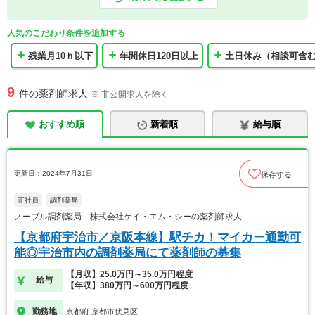
人気のこだわり条件を追加する
残業月10ｈ以下
年間休日120日以上
土日休み（相談可含
9
件の薬剤師求人
※ 非公開求人を除く
おすすめ順
新着順
給与順
更新日：2024年7月31日
保存する
正社員
調剤薬局
ノーブル調剤薬局 株式会社ケイ・エム・シーの薬剤師求人
【京都府宇治市／京阪本線】駅チカ！マイカー通勤可
能◎宇治市内の調剤薬局にて薬剤師の募集
【月収】25.0万円～35.0万円程度
給与
【年収】380万円～600万円程度
勤務地
京都府 京都市伏見区