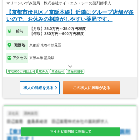
マリーンいずみ薬局 株式会社ケイ・エム・シーの薬剤師求人
【京都市伏見区／京阪本線】近隣にグループ店舗が多
いので、お休みの相談がしやすい薬局です。
【月収】25.0万円～35.0万円程度
給与
【年収】380万円～600万円程度
勤務地
京都府 京都市伏見区
アクセス
京阪本線 墨染駅
年収600万円以上可
駅チカ
車通勤可
積極採用中
求人の詳細を見る
この求人に興味がある