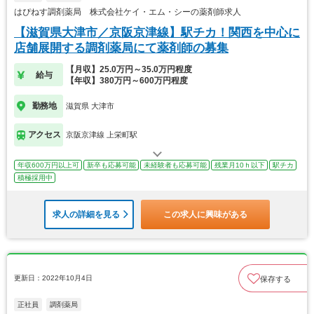
はぴねす調剤薬局 株式会社ケイ・エム・シーの薬剤師求人
【滋賀県大津市／京阪京津線】駅チカ！関西を中心に
店舗展開する調剤薬局にて薬剤師の募集
【月収】25.0万円～35.0万円程度
給与
【年収】380万円～600万円程度
勤務地
滋賀県 大津市
アクセス
京阪京津線 上栄町駅
年収600万円以上可
新卒も応募可能
未経験者も応募可能
残業月10ｈ以下
駅チカ
積極採用中
求人の詳細を見る
この求人に興味がある
更新日：2022年10月4日
保存する
正社員
調剤薬局