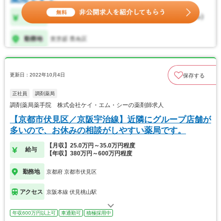
更新日：2022年10月4日
保存する
正社員
調剤薬局
調剤薬局薬手院 株式会社ケイ・エム・シーの薬剤師求人
【京都市伏見区／京阪宇治線】近隣にグループ店舗が
多いので、お休みの相談がしやすい薬局です。
【月収】25.0万円～35.0万円程度
給与
【年収】380万円～600万円程度
勤務地
京都府 京都市伏見区
アクセス
京阪本線 伏見桃山駅
年収600万円以上可
車通勤可
積極採用中