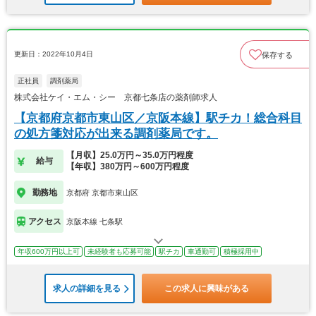
更新日：2022年10月4日
保存する
正社員
調剤薬局
株式会社ケイ・エム・シー 京都七条店の薬剤師求人
【京都府京都市東山区／京阪本線】駅チカ！総合科目
の処方箋対応が出来る調剤薬局です。
【月収】25.0万円～35.0万円程度
給与
【年収】380万円～600万円程度
勤務地
京都府 京都市東山区
アクセス
京阪本線 七条駅
年収600万円以上可
未経験者も応募可能
駅チカ
車通勤可
積極採用中
求人の詳細を見る
この求人に興味がある