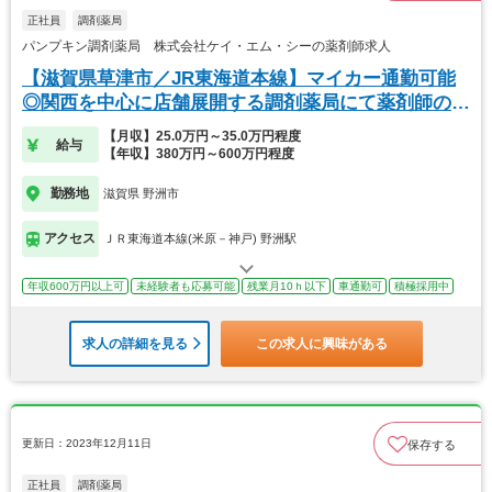
正社員
調剤薬局
パンプキン調剤薬局 株式会社ケイ・エム・シーの薬剤師求人
【滋賀県草津市／JR東海道本線】マイカー通勤可能
◎関西を中心に店舗展開する調剤薬局にて薬剤師の募
集
【月収】25.0万円～35.0万円程度
給与
【年収】380万円～600万円程度
勤務地
滋賀県 野洲市
アクセス
ＪＲ東海道本線(米原－神戸) 野洲駅
年収600万円以上可
未経験者も応募可能
残業月10ｈ以下
車通勤可
積極採用中
求人の詳細を見る
この求人に興味がある
更新日：2023年12月11日
保存する
正社員
調剤薬局