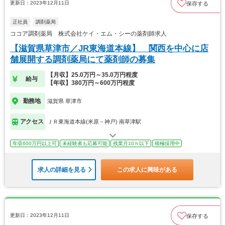
更新日：2023年12月11日
保存する
正社員
調剤薬局
ココア調剤薬局 株式会社ケイ・エム・シーの薬剤師求人
【滋賀県草津市／JR東海道本線】 関西を中心に店
舗展開する調剤薬局にて薬剤師の募集
【月収】25.0万円～35.0万円程度
給与
【年収】380万円～600万円程度
勤務地
滋賀県 草津市
アクセス
ＪＲ東海道本線(米原－神戸) 南草津駅
年収600万円以上可
未経験者も応募可能
残業月10ｈ以下
積極採用中
求人の詳細を見る
この求人に興味がある
更新日：2023年12月11日
保存する