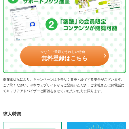
今ならご登録でうれしい特典！
無料登録はこちら
※在庫状況により、キャンペーンは予告なく変更・終了する場合がございます。
ご了承ください。※本ウェブサイトからご登録いただき、ご来社またはお電話に
てキャリアアドバイザーと面談をさせていただいた方に限ります。
求人特集