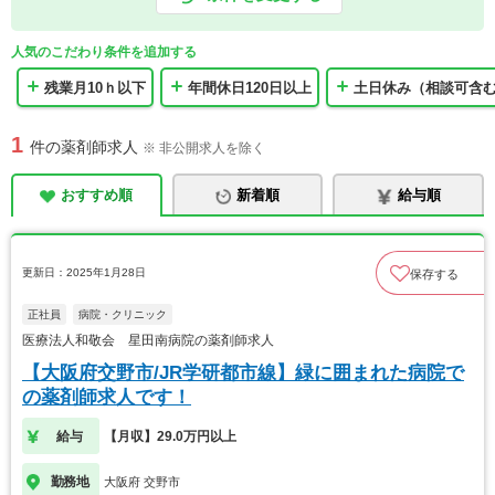
人気のこだわり条件を追加する
残業月10ｈ以下
年間休日120日以上
土日休み（相談可含
1
件の薬剤師求人
※ 非公開求人を除く
おすすめ順
新着順
給与順
更新日：2025年1月28日
保存する
正社員
病院・クリニック
医療法人和敬会 星田南病院の薬剤師求人
【大阪府交野市/JR学研都市線】緑に囲まれた病院で
の薬剤師求人です！
給与
【月収】29.0万円以上
勤務地
大阪府 交野市