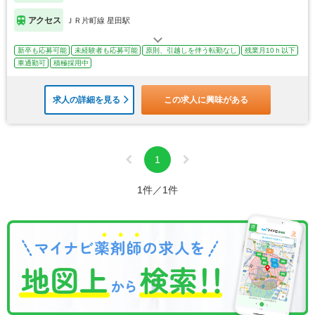
アクセス
ＪＲ片町線 星田駅
新卒も応募可能
未経験者も応募可能
原則、引越しを伴う転勤なし
残業月10ｈ以下
車通勤可
積極採用中
求人の詳細を見る
この求人に興味がある
1
1件／1件