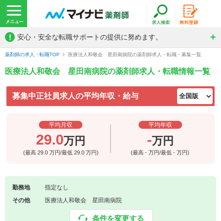
!
安心・安全な転職サポートの提供に努めます。
薬剤師の求人・転職TOP
医療法人和敬会 星田南病院の薬剤師求人・転職・募集一覧
医療法人和敬会 星田南病院の薬剤師求人・転職情報一覧
募集中正社員求人の平均年収・給与
平均月収
平均年収
29.0
-
万円
万円
(最高
29.0
万円/最低
29.0
万円)
(最高
-
万円/最低
-
万円)
勤務地
指定なし
その他
医療法人和敬会 星田南病院
条件を変更する