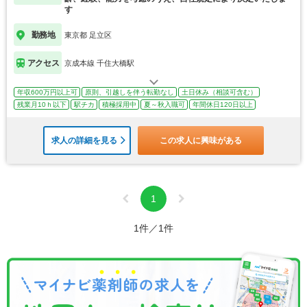
す
勤務地
東京都 足立区
アクセス
京成本線 千住大橋駅
年収600万円以上可
原則、引越しを伴う転勤なし
土日休み（相談可含む）
残業月10ｈ以下
駅チカ
積極採用中
夏～秋入職可
年間休日120日以上
求人の詳細を見る
この求人に興味がある
1
1件／1件