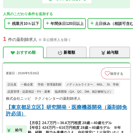
人気のこだわり条件を追加する
残業月10ｈ以下
年間休日120日以上
土日休み（相談可含
1
件の薬剤師求人
※ 非公開求人を除く
おすすめ順
新着順
給与順
更新日：2026年5月26日
保存する
正社員
一般企業
学術・管理薬剤師
メディカルライター、 MSL、 DI、学術
品質管理・品質保証・PV・薬事
臨床開発（QA、QC、DM、統計解析など）
株式会社ニッピ テクノセンターの薬剤師求人
【東京都足立区】研究開発・医療機器開発（薬剤師免
許必須）
【月収】24.7万円～36.6万円程度 28歳～40歳モデル
【年収】424万円～610万円程度 28歳～40歳モデル ※年
給与
齢、経験、能力を考慮のうえ、自社規定により決定いたしま