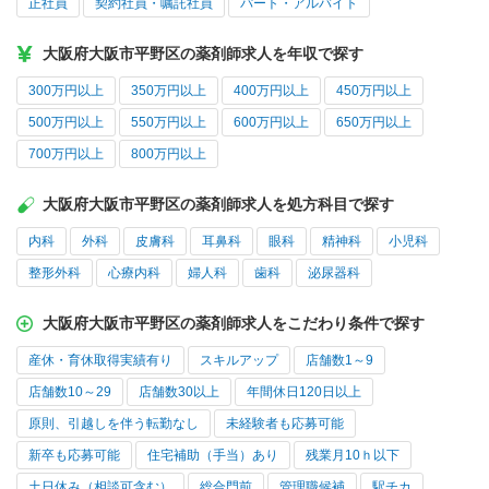
正社員
契約社員・嘱託社員
パート・アルバイト
大阪府大阪市平野区の薬剤師求人を年収で探す
300万円以上
350万円以上
400万円以上
450万円以上
500万円以上
550万円以上
600万円以上
650万円以上
700万円以上
800万円以上
大阪府大阪市平野区の薬剤師求人を処方科目で探す
内科
外科
皮膚科
耳鼻科
眼科
精神科
小児科
整形外科
心療内科
婦人科
歯科
泌尿器科
大阪府大阪市平野区の薬剤師求人をこだわり条件で探す
産休・育休取得実績有り
スキルアップ
店舗数1～9
店舗数10～29
店舗数30以上
年間休日120日以上
原則、引越しを伴う転勤なし
未経験者も応募可能
新卒も応募可能
住宅補助（手当）あり
残業月10ｈ以下
土日休み（相談可含む）
総合門前
管理職候補
駅チカ