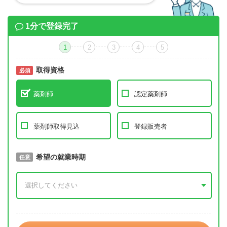
1分で登録完了
1
2
3
4
5
取得資格
必須
必須
薬剤師
認定薬剤師
薬剤師取得見込
登録販売者
取得予定年
希望の就業時期
必須
任意
年 3月