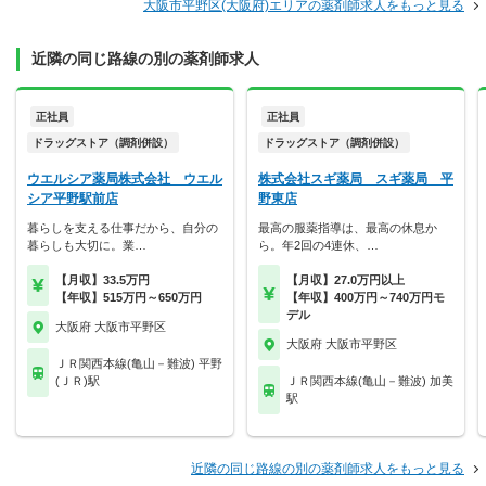
大阪市平野区(大阪府)エリアの薬剤師求人をもっと見る
近隣の同じ路線の別の薬剤師求人
正社員
正社員
ドラッグストア（調剤併設）
ドラッグストア（調剤併設）
ウエルシア薬局株式会社 ウエル
株式会社スギ薬局 スギ薬局 平
シア平野駅前店
野東店
暮らしを支える仕事だから、自分の
最高の服薬指導は、最高の休息か
暮らしも大切に。業…
ら。年2回の4連休、…
【月収】33.5万円
【月収】27.0万円以上
【年収】515万円～650万円
【年収】400万円～740万円モ
デル
大阪府 大阪市平野区
大阪府 大阪市平野区
ＪＲ関西本線(亀山－難波) 平野
(ＪＲ)駅
ＪＲ関西本線(亀山－難波) 加美
駅
近隣の同じ路線の別の薬剤師求人をもっと見る