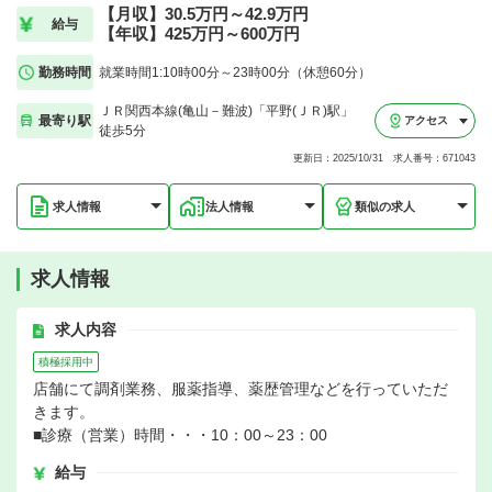
【月収】30.5万円～42.9万円
給与
【年収】425万円～600万円
勤務時間
就業時間1:10時00分～23時00分（休憩60分）
ＪＲ関西本線(亀山－難波)「平野(ＪＲ)駅」
最寄り駅
アクセス
徒歩5分
更新日：2025/10/31 求人番号：671043
求人情報
法人情報
類似の求人
求人情報
求人内容
積極採用中
店舗にて調剤業務、服薬指導、薬歴管理などを行っていただ
きます。
■診療（営業）時間・・・10：00～23：00
給与