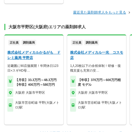
最近見た薬剤師求人をもっと見る
大阪市平野区(大阪府)エリアの薬剤師求人
正社員
調剤薬局
正社員
調剤薬局
株式会社メディカルかるがも ド
株式会社メディカル一光 コスモ
レミ薬局 平野店
店
近畿圏に90店舗展開！年間休日123
1人20枚以下の余裕体制！研修・復
日×スギHD母…
職支援も充実の安…
【月収】33.3万円～48.3万円
【年収】370万円～600万円程
【年収】400万円～580万円
度 モデル
大阪府 大阪市平野区
大阪府 大阪市平野区
大阪市営谷町線 平野(大阪メト
大阪市営谷町線 平野(大阪メト
ロ)駅
ロ)駅