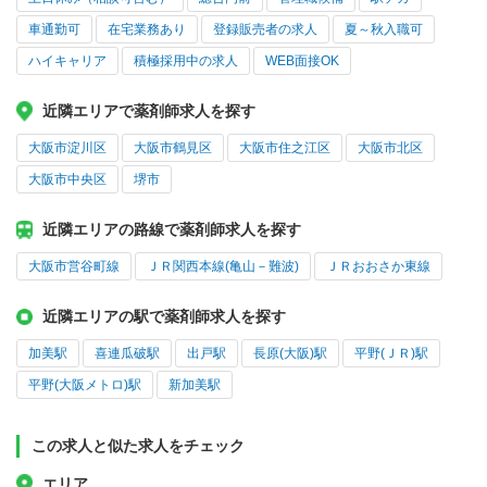
車通勤可
在宅業務あり
登録販売者の求人
夏～秋入職可
ハイキャリア
積極採用中の求人
WEB面接OK
近隣エリアで薬剤師求人を探す
大阪市淀川区
大阪市鶴見区
大阪市住之江区
大阪市北区
大阪市中央区
堺市
近隣エリアの路線で薬剤師求人を探す
大阪市営谷町線
ＪＲ関西本線(亀山－難波)
ＪＲおおさか東線
近隣エリアの駅で薬剤師求人を探す
加美駅
喜連瓜破駅
出戸駅
長原(大阪)駅
平野(ＪＲ)駅
平野(大阪メトロ)駅
新加美駅
この求人と似た求人をチェック
エリア