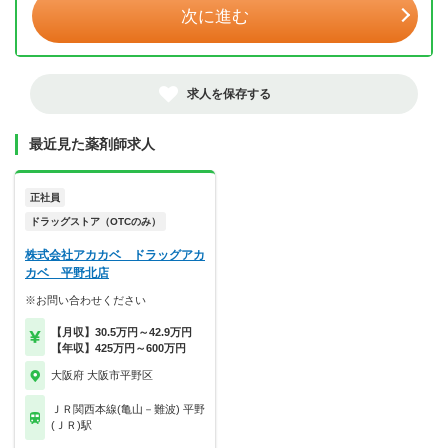
次に進む
求人を保存する
最近見た薬剤師求人
正社員
ドラッグストア（OTCのみ）
株式会社アカカベ ドラッグアカ
カベ 平野北店
※お問い合わせください
【月収】30.5万円～42.9万円
【年収】425万円～600万円
大阪府 大阪市平野区
ＪＲ関西本線(亀山－難波) 平野
(ＪＲ)駅