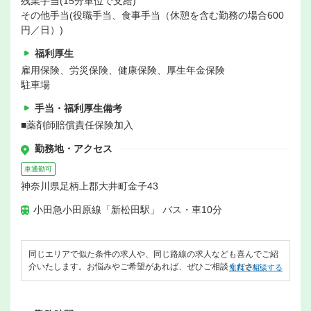
残業手当(15分単位で支給)
その他手当(役職手当、食事手当（休憩を含む勤務の場合600
円／日）)
福利厚生
雇用保険、労災保険、健康保険、厚生年金保険
駐車場
手当・福利厚生備考
■薬剤師賠償責任保険加入
勤務地・アクセス
車通勤可
神奈川県足柄上郡大井町金子43
小田急小田原線「新松田駅」 バス・車10分
同じエリアで似た条件の求人や、同じ路線の求人なども喜んでご紹
介いたします。お悩みやご希望があれば、ぜひご相談ください。
無料で相談する