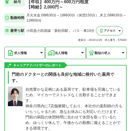
【年収】400万円～600万円程度
給与
【時給】2,000円～
月火水金:08時30分～18時00分（休憩150分）,木土:08時30分～
勤務時間
12時00分
最寄り駅
小田急小田原線「新松田駅」 バス・車10分
アクセス
更新日：2023/11/29 求人番号：578493
求人情報
法人情報
類似の求人
キャリアアドバイザーのレポート
門前のドクターとの関係も良好な地域に根付いた薬局で
す。
自然豊かな足柄にある薬局です。駐車場を完備している
ため、マイカーでストレスなく出勤することができま
す。
神奈川県内に7店舗展開しており、本社付の薬剤師の方も
いらっしゃるため、急なお休みにも対応いただけます。
門前の病院の休憩時間に合わせて休憩を取っているた
め、ゆっくり休んで、午後からの勤務に備えることがで
きる環境です。