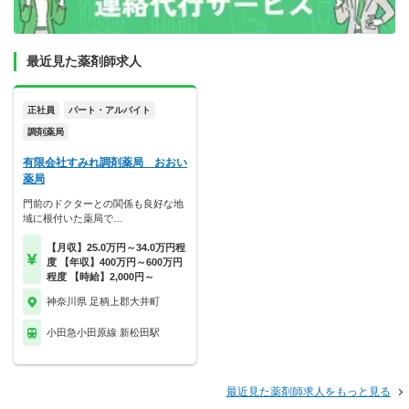
最近見た薬剤師求人
正社員
パート・アルバイト
調剤薬局
有限会社すみれ調剤薬局 おおい
薬局
門前のドクターとの関係も良好な地
域に根付いた薬局で…
【月収】25.0万円～34.0万円程
度 【年収】400万円～600万円
程度 【時給】2,000円～
神奈川県 足柄上郡大井町
小田急小田原線 新松田駅
最近見た薬剤師求人をもっと見る