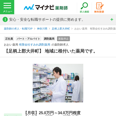
!
安心・安全な転職サポートの提供に努めます。
薬剤師の求人・転職TOP
神奈川県
足柄上郡大井町
おおい薬局 有限会社すみれ調剤薬
正社員
パート・アルバイト
調剤薬局
募集停止
おおい薬局
有限会社すみれ調剤薬局
の薬剤師求人
【足柄上郡大井町】 地域に根付いた薬局です。
【月収】25.0万円～34.0万円程度