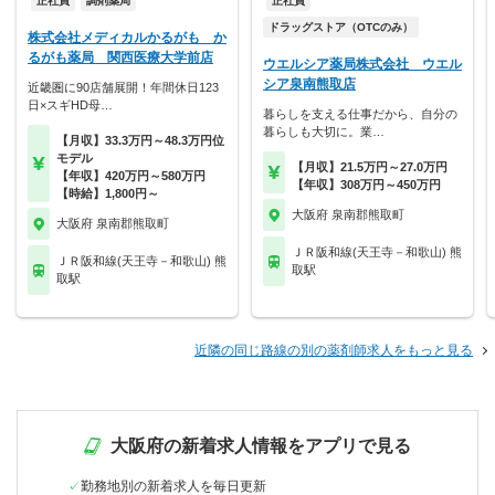
正社員
調剤薬局
正社員
ドラッグストア（OTCのみ）
株式会社メディカルかるがも か
るがも薬局 関西医療大学前店
ウエルシア薬局株式会社 ウエル
シア泉南熊取店
近畿圏に90店舗展開！年間休日123
日×スギHD母…
暮らしを支える仕事だから、自分の
暮らしも大切に。業…
【月収】33.3万円～48.3万円位
モデル
【月収】21.5万円～27.0万円
【年収】420万円～580万円
【年収】308万円～450万円
【時給】1,800円～
大阪府 泉南郡熊取町
大阪府 泉南郡熊取町
ＪＲ阪和線(天王寺－和歌山) 熊
ＪＲ阪和線(天王寺－和歌山) 熊
取駅
取駅
近隣の同じ路線の別の薬剤師求人をもっと見る
大阪府の新着求人情報をアプリで見る
勤務地別の新着求人を毎日更新