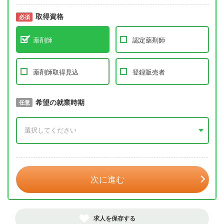
取得資格
必須
必須
薬剤師
認定薬剤師
薬剤師取得見込
登録販売者
取得予定年
希望の就業時期
必須
任意
年 3月
次に進む
求人を保存する