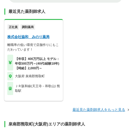
最近見た薬剤師求人
正社員
調剤薬局
株式会社協和 みのり薬局
離職率の低い環境で店舗作りにもこ
だわっています！
【年収】400万円以上 モデル：
年収500万円～(40代/経験18年)
【時給】2,000円～
大阪府 泉南郡熊取町
ＪＲ阪和線(天王寺－和歌山) 熊
取駅
最近見た薬剤師求人をもっと見る
泉南郡熊取町(大阪府)エリアの薬剤師求人