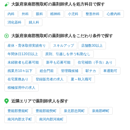
大阪府泉南郡熊取町の薬剤師求人を処方科目で探す
内科
外科
眼科
精神科
小児科
整形外科
心療内科
消化器科
婦人科
大阪府泉南郡熊取町の薬剤師求人をこだわり条件で探す
産休・育休取得実績有り
スキルアップ
店舗数30以上
年間休日120日以上
原則、引越しを伴う転勤なし
未経験者も応募可能
新卒も応募可能
住宅補助（手当）あり
残業月10ｈ以下
総合門前
管理職候補
駅チカ
車通勤可
在宅業務あり
登録販売者の求人
夏～秋入職可
積極採用中の求人
近隣エリアで薬剤師求人を探す
豊能郡豊能町
豊能郡能勢町
泉北郡忠岡町
泉南郡岬町
南河内郡太子町
南河内郡河南町