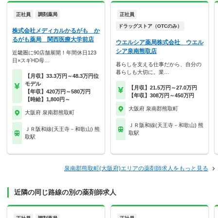
正社員
調剤薬局
正社員
ドラッグストア（OTCのみ）
株式会社メディカルかるがも か
るがも薬局 関西医療大学前店
ウエルシア薬局株式会社 ウエル
シア泉南熊取店
近畿圏に90店舗展開！年間休日123
日×スギHD母…
暮らしを支える仕事だから、自分の
暮らしも大切に。業…
【月収】33.3万円～48.3万円位
モデル
【月収】21.5万円～27.0万円
【年収】420万円～580万円
【年収】308万円～450万円
【時給】1,800円～
大阪府 泉南郡熊取町
大阪府 泉南郡熊取町
ＪＲ阪和線(天王寺－和歌山) 熊
ＪＲ阪和線(天王寺－和歌山) 熊
取駅
取駅
泉南郡熊取町(大阪府)エリアの薬剤師求人をもっと見る
近隣の同じ路線の別の薬剤師求人