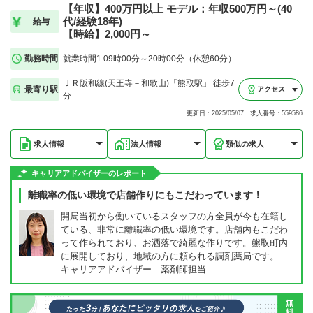
【年収】400万円以上 モデル：年収500万円～(40
代/経験18年)
給与
【時給】2,000円～
勤務時間
就業時間1:09時00分～20時00分（休憩60分）
ＪＲ阪和線(天王寺－和歌山)「熊取駅」 徒歩7
最寄り駅
アクセス
分
更新日：2025/05/07 求人番号：559586
求人情報
法人情報
類似の求人
キャリアアドバイザーのレポート
離職率の低い環境で店舗作りにもこだわっています！
開局当初から働いているスタッフの方全員が今も在籍し
ている、非常に離職率の低い環境です。店舗内もこだわ
って作られており、お洒落で綺麗な作りです。熊取町内
に展開しており、地域の方に頼られる調剤薬局です。
キャリアアドバイザー 薬剤師担当