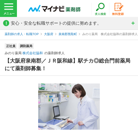
!
安心・安全な転職サポートの提供に努めます。
薬剤師の求人・転職TOP
大阪府
泉南郡熊取町
みのり薬局 株式会社協和の薬剤師求人
正社員
調剤薬局
みのり薬局
株式会社協和
の薬剤師求人
【大阪府泉南郡／ＪＲ阪和線】駅チカ◎総合門前薬局
にて薬剤師募集！