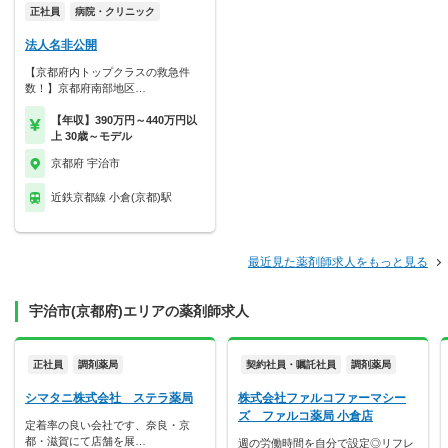
正社員
病院・クリニック
法人名非公開
【京都府内トップクラスの救急件
数！】京都府南部地区…
【年収】390万円～440万円以
上 30歳～モデル
京都府 宇治市
近鉄京都線 小倉(京都)駅
最近見た薬剤師求人をもっと見る
宇治市(京都府)エリアの薬剤師求人
正社員
調剤薬局
契約社員・嘱託社員
調剤薬局
シマタニ株式会社 ステラ薬局
株式会社ファルコファーマシー
ズ ファルコ薬局 小倉店
定着率の良い会社です、奈良・京
都・滋賀にて店舗を展…
週の労働時間を自分で設定◎リフレ