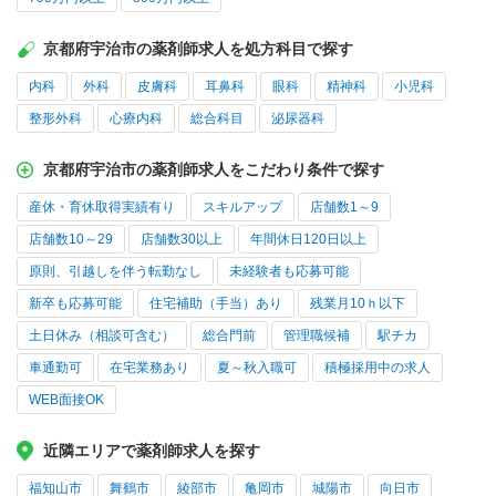
京都府宇治市の薬剤師求人を処方科目で探す
内科
外科
皮膚科
耳鼻科
眼科
精神科
小児科
整形外科
心療内科
総合科目
泌尿器科
京都府宇治市の薬剤師求人をこだわり条件で探す
産休・育休取得実績有り
スキルアップ
店舗数1～9
店舗数10～29
店舗数30以上
年間休日120日以上
原則、引越しを伴う転勤なし
未経験者も応募可能
新卒も応募可能
住宅補助（手当）あり
残業月10ｈ以下
土日休み（相談可含む）
総合門前
管理職候補
駅チカ
車通勤可
在宅業務あり
夏～秋入職可
積極採用中の求人
WEB面接OK
近隣エリアで薬剤師求人を探す
福知山市
舞鶴市
綾部市
亀岡市
城陽市
向日市