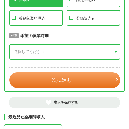
薬剤師取得見込
登録販売者
取得予定年
希望の就業時期
必須
任意
年 3月
次に進む
求人を保存する
最近見た薬剤師求人