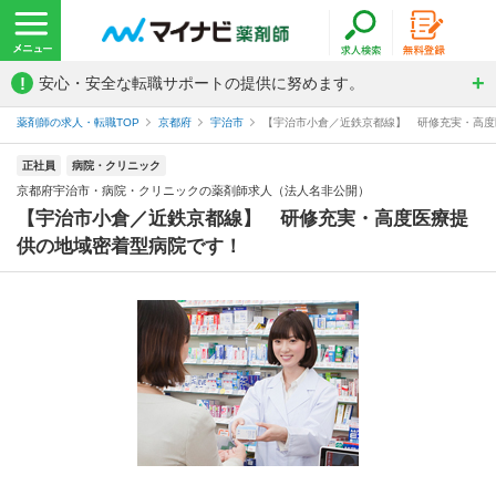
!
安心・安全な転職サポートの提供に努めます。
薬剤師の求人・転職TOP
京都府
宇治市
【宇治市小倉／近鉄京都線】 研修充実・高度医
正社員
病院・クリニック
京都府宇治市・病院・クリニックの薬剤師求人（法人名非公開）
【宇治市小倉／近鉄京都線】 研修充実・高度医療提
供の地域密着型病院です！