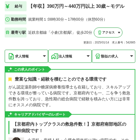
【年収】390万円～440万円以上 30歳～モデル
給与
勤務時間
就業時間１:08時30分～17時00分（休憩60分）
最寄り駅
近鉄京都線「小倉(京都)駅」 徒歩20分
アクセス
更新日：2025/01/14 求人番号：542665
求人情報
法人情報
類似の求人
この求人のポイント
豊富な知識・経験を積むことのできる環境です
がん認定薬剤師や糖尿病療養指導士も在籍しており、スキルアップ
できる環境が整っている病院です。京都府内でも一、二を争う救急
件数を誇っており、急性期の総合病院で経験を積みたい方には非常
にオススメの病院です。
キャリアアドバイザーのレポート
【京都府内トップクラスの救急件数！】京都府南部地区の
基幹病院です！