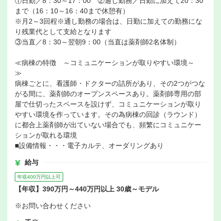
①日勤／8：30～17：00 ②通し勤務／日勤に加えて20：30
まで（16：10～16：40まで休憩有）
※月2～3回程※通し勤務の場合は、日勤に加えての勤務にな
り残業代として支給となります
③当直／8：30～翌朝9：00（当直は薬剤師2名体制）
≪病棟の特徴 ～コミュニケーションが取りやすい環境～
≫
病棟ごとに、看護師・ドクターの詰所があり、その2つがつな
がる間に、薬剤師のオープンスペースあり。薬剤師専用の部
屋で仕切ったスペースを設けず、コミュニケーションが取り
やすい環境を作っています。その為病棟の回診（ラウンド）
に都合上薬剤師が出ていない場合でも、頻繁にコミュニケー
ションが取れる環境
■設備情報・・・電子カルテ、オーダリングあり
給与
年収400万円以上可
【年収】390万円～440万円以上 30歳～モデル
※お問い合わせください