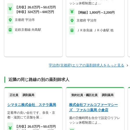
ッシュ休暇制度によ…
【月収】26.0万円～50.0万円
【年収】324万円～600万円
【時給】1,800円～2,200円
京都府 宇治市
京都府 宇治市
近鉄京都線 向島駅
ＪＲ奈良線 ＪＲ小倉駅 他
宇治市(京都府)エリアの薬剤師求人をもっと見る
近隣の同じ路線の別の薬剤師求人
正社員
調剤薬局
契約社員・嘱託社員
調剤薬局
シマタニ株式会社 ステラ薬局
株式会社ファルコファーマシー
ズ ファルコ薬局 小倉店
定着率の良い会社です、奈良・京
都・滋賀にて店舗を展…
週の労働時間を自分で設定◎リフレ
ッシュ休暇制度によ…
【月収】26.0万円～50.0万円