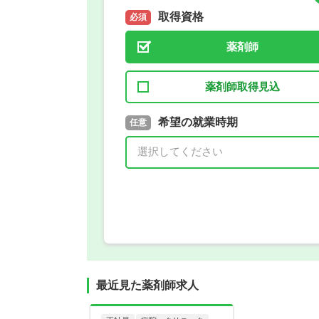
取得資格
必須
薬剤師
薬剤師取得見込
取得予定年
希望の就業時期
必須
任意
年 3月
最近見た薬剤師求人