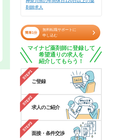
神奈川県の年間休日120日以上の薬
剤師求人
無料転職サポートに
簡単1分
申し込む
マイナビ薬剤師に登録して
希望通りの求人を
紹介してもらう！
STEP1
ご登録
STEP2
求人のご紹介
STEP3
面接・条件交渉