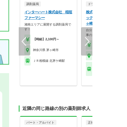
調剤薬局
ドラッグストア（調剤併設
インターハート株式会社 稲垣
株式会社マツモトキヨシ 
ファーマシー
ッグストア マツモトキヨシ
ヶ崎松が丘店
湘南エリアに展開する調剤薬局で
す！
自分らしく働く。それが、い
事の第一歩。選択的週…
【時給】2,100円～
【年収】458万円～70
神奈川県 茅ヶ崎市
神奈川県 茅ヶ崎市
ＪＲ相模線 北茅ケ崎駅
ＪＲ東海道本線(東京－
茅ケ崎駅 他
近隣の同じ路線の別の薬剤師求人
パート・アルバイト
正社員
調剤薬局