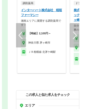
調剤薬局
ドラッグストア（調剤併設
インターハート株式会社 稲垣
株式会社マツモトキヨシ 
ファーマシー
ッグストア マツモトキヨシ
ヶ崎松が丘店
湘南エリアに展開する調剤薬局で
す！
自分らしく働く。それが、い
事の第一歩。選択的週…
【時給】2,100円～
【年収】458万円～70
神奈川県 茅ヶ崎市
神奈川県 茅ヶ崎市
ＪＲ相模線 北茅ケ崎駅
ＪＲ東海道本線(東京－
茅ケ崎駅 他
この求人と似た求人をチェック
エリア