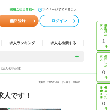
採用ご担当者様へ
マイページでできること
無料登録
ログイン
1
求人ランキング
求人を検索する
5（法人名非公開）
0
更新日：2025/01/28
求人番号：542055
求人です！
0