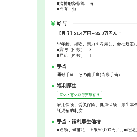
■病棟服薬指導 有
■当直 無
給与
【月収】21.4万円～35.0万円以上
※年齢、経験、実力を考慮し、会社規定
■賞与（回数）：3
■昇給（回数）：1
手当
通勤手当 その他手当(皆勤手当)
福利厚生
産休・育休取得実績有り
雇用保険、労災保険、健康保険、厚生年
託児補助制度
手当・福利厚生備考
■通勤手当補足：上限50,000円／月■