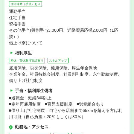
住宅補助（手当）あり
通勤手当
住宅手当
資格手当
その他手当(役割手当3,000円、近隣薬局応援2,000円（1応
援）)
借上げ寮について
福利厚生
産休・育休取得実績有り
スキルアップ
雇用保険、労災保険、健康保険、厚生年金保険
企業年金、社員持株会制度、社員割引制度、永年勤続制度、
借り上げ社宅制度
手当・福利厚生備考
■退職金：勤続3年以上
■定年再雇用制度 ■育児支援制度 ■労働組合あり
■借り上げ社宅制度：自宅から店舗まで65kmを超える方は利
用可能（自己負担：20％もしくは30％）
勤務地・アクセス