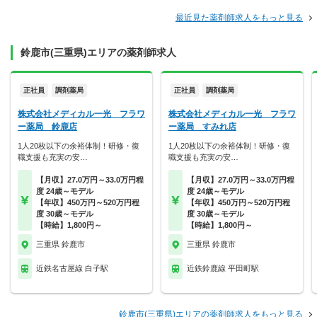
最近見た薬剤師求人をもっと見る
鈴鹿市(三重県)エリアの薬剤師求人
正社員
調剤薬局
正社員
調剤薬局
株式会社メディカル一光 フラワ
株式会社メディカル一光 フラワ
ー薬局 鈴鹿店
ー薬局 すみれ店
1人20枚以下の余裕体制！研修・復
1人20枚以下の余裕体制！研修・復
職支援も充実の安…
職支援も充実の安…
【月収】27.0万円～33.0万円程
【月収】27.0万円～33.0万円程
度 24歳～モデル
度 24歳～モデル
【年収】450万円～520万円程
【年収】450万円～520万円程
度 30歳～モデル
度 30歳～モデル
【時給】1,800円～
【時給】1,800円～
三重県 鈴鹿市
三重県 鈴鹿市
近鉄名古屋線 白子駅
近鉄鈴鹿線 平田町駅
鈴鹿市(三重県)エリアの薬剤師求人をもっと見る