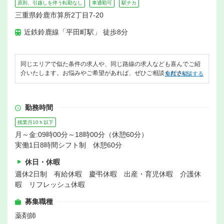
原則、引越しを伴う転勤なし
車通勤可
駅チカ
三重県鈴鹿市算所2丁目7-20
近鉄鈴鹿線「平田町駅」 徒歩8分
同じエリアで似た条件の求人や、同じ路線の求人なども喜んでご紹
介いたします。お悩みやご希望があれば、ぜひご相談ください。
無料で相談する
勤務時間
残業月10ｈ以下
月～金:09時00分～18時00分（休憩60分）
実働1日8時間シフト制 休憩60分
休日・休暇
週休2日制 有給休暇 慶弔休暇 出産・育児休暇 介護休
暇 リフレッシュ休暇
募集職種
薬剤師