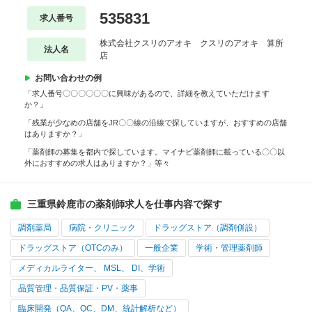
535831
求人番号
株式会社クスリのアオキ クスリのアオキ 算所
法人名
店
お問い合わせの例
「求人番号〇〇〇〇〇〇に興味があるので、詳細を教えていただけます
か？」
「残業が少なめの店舗をJR〇〇線の沿線で探していますが、おすすめの店舗
はありますか？」
「薬剤師の募集を都内で探しています。マイナビ薬剤師に載っている〇〇以
外におすすめの求人はありますか？」等々
三重県鈴鹿市の薬剤師求人を仕事内容で探す
調剤薬局
病院・クリニック
ドラッグストア（調剤併設）
ドラッグストア（OTCのみ）
一般企業
学術・管理薬剤師
メディカルライター、 MSL、 DI、学術
品質管理・品質保証・PV・薬事
臨床開発（QA、QC、DM、統計解析など）