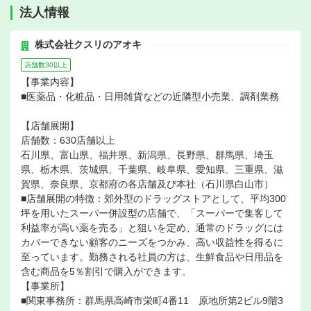
法人情報
株式会社クスリのアオキ
店舗数30以上
【事業内容】
■医薬品・化粧品・日用雑貨などの近隣型小売業、調剤業務
【店舗展開】
店舗数：630店舗以上
石川県、富山県、福井県、新潟県、長野県、群馬県、埼玉
県、栃木県、茨城県、千葉県、岐阜県、愛知県、三重県、滋
賀県、奈良県、京都府の各店舗及び本社（石川県白山市）
■店舗展開の特徴：郊外型のドラッグストアとして、平均300
坪を用いたスーパー併設型の店舗で、「スーパーで集客して
利益率が高い薬を売る」と狙いを定め、通常のドラッグには
カバーできない顧客のニーズをつかみ、高い収益性を得るに
至っています。勤務される社員の方は、生鮮食品や日用品を
含む商品を5％割引で購入ができます。
【事業所】
■関東事務所：群馬県高崎市栄町4番11 原地所第2ビル9階3