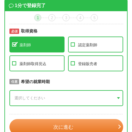
1分で登録完了
1
2
3
4
5
取得資格
必須
必須
薬剤師
認定薬剤師
薬剤師取得見込
登録販売者
取得予定年
希望の就業時期
必須
任意
年 3月
次に進む