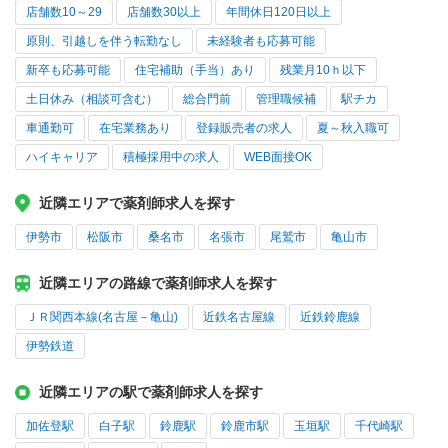
店舗数10～29
店舗数30以上
年間休日120日以上
原則、引越しを伴う転勤なし
未経験者も応募可能
新卒も応募可能
住宅補助（手当）あり
残業月10ｈ以下
土日休み（相談可含む）
総合門前
管理職候補
駅チカ
車通勤可
在宅業務あり
登録販売者の求人
夏～秋入職可
ハイキャリア
積極採用中の求人
WEB面接OK
近隣エリアで薬剤師求人を探す
伊勢市
松阪市
桑名市
名張市
尾鷲市
亀山市
近隣エリアの路線で薬剤師求人を探す
ＪＲ関西本線(名古屋－亀山)
近鉄名古屋線
近鉄鈴鹿線
伊勢鉄道
近隣エリアの駅で薬剤師求人を探す
加佐登駅
白子駅
鈴鹿駅
鈴鹿市駅
玉垣駅
千代崎駅