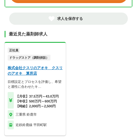
求人を保存する
最近見た薬剤師求人
正社員
ドラッグストア（調剤併設）
株式会社クスリのアオキ クスリ
のアオキ 算所店
目標設定とプロセスを評価し、希望
と適性に合わせたキ…
【月収】37.5万円～43.0万円
【年収】500万円～600万円
【時給】2,000円～2,500円
三重県 鈴鹿市
近鉄鈴鹿線 平田町駅