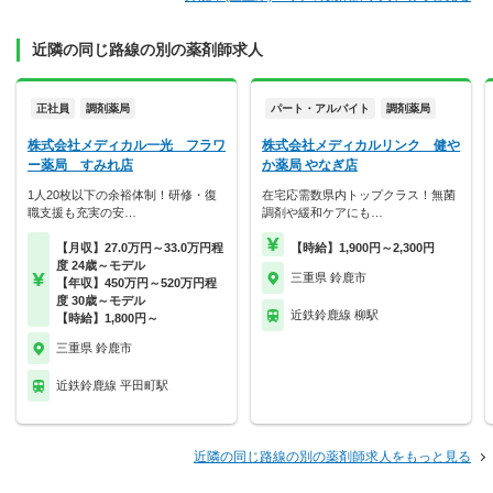
近隣の同じ路線の別の薬剤師求人
正社員
調剤薬局
パート・アルバイト
調剤薬局
株式会社メディカル一光 フラワ
株式会社メディカルリンク 健や
ー薬局 すみれ店
か薬局 やなぎ店
1人20枚以下の余裕体制！研修・復
在宅応需数県内トップクラス！無菌
職支援も充実の安…
調剤や緩和ケアにも…
【月収】27.0万円～33.0万円程
【時給】1,900円～2,300円
度 24歳～モデル
三重県 鈴鹿市
【年収】450万円～520万円程
度 30歳～モデル
近鉄鈴鹿線 柳駅
【時給】1,800円～
三重県 鈴鹿市
近鉄鈴鹿線 平田町駅
近隣の同じ路線の別の薬剤師求人をもっと見る