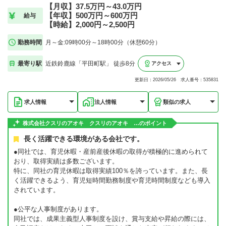
【月収】37.5万円～43.0万円
【年収】500万円～600万円
給与
【時給】2,000円～2,500円
勤務時間
月～金:09時00分～18時00分（休憩60分）
最寄り駅
近鉄鈴鹿線「平田町駅」 徒歩8分
アクセス
更新日：2026/05/26 求人番号：535831
求人情報
法人情報
類似の求人
株式会社クスリのアオキ クスリのアオキ …のポイント
長く活躍できる環境がある会社です。
●同社では、育児休暇・産前産後休暇の取得が積極的に進められて
おり、取得実績は多数ございます。
特に、同社の育児休暇は取得実績100％を誇っています。また、長
く活躍できるよう、育児短時間勤務制度や育児時間制度なども導入
されています。
●公平な人事制度があります。
同社では、成果主義型人事制度を設け、賞与支給や昇給の際には、