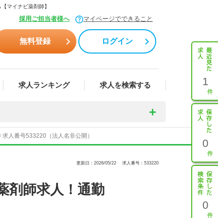
ら【マイナビ薬剤師】
採用ご担当者様へ
マイページでできること
無料登録
ログイン
1
求人ランキング
求人を検索する
求人番号533220（法人名非公開）
0
更新日：2026/05/22
求人番号：533220
薬剤師求人！通勤
0