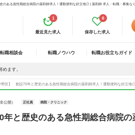
史のある急性期総合病院の薬剤師求人！通勤便利な好立地◎ | 薬剤師 求人・転職・募集な
1
0
最近見た求人
保存した求人
転職相談会
転職ノウハウ
転職お役立ちガイド
努めます。
中野区】 創設70年と歴史のある急性期総合病院の薬剤師求人！通勤便利な好立地◎ 
非公開）
正社員
病院・クリニック
70年と歴史のある急性期総合病院の