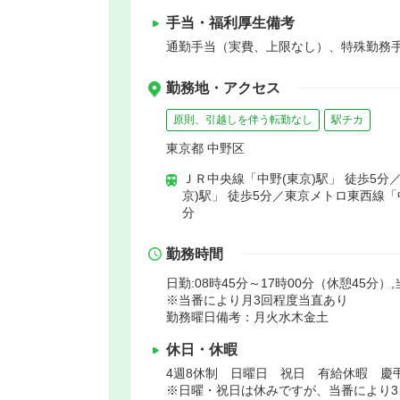
手当・福利厚生備考
通勤手当（実費、上限なし）、特殊勤務手当5,
勤務地・アクセス
原則、引越しを伴う転勤なし
駅チカ
東京都 中野区
ＪＲ中央線「中野(東京)駅」 徒歩5分
京)駅」 徒歩5分／東京メトロ東西線「中
分
勤務時間
日勤:08時45分～17時00分（休憩45分）,
※当番により月3回程度当直あり
勤務曜日備考：月火水木金土
休日・休暇
4週8休制 日曜日 祝日 有給休暇 慶
※日曜・祝日は休みですが、当番により3