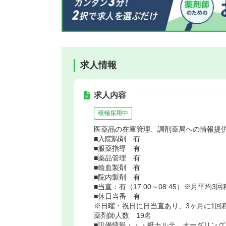
求人情報
求人内容
積極採用中
医薬品の在庫管理、調剤薬局への情報提
■入院調剤 有
■服薬指導 有
■薬品管理 有
■輸血製剤 有
■院内製剤 有
■当直：有（17:00～08:45）※月平均3
■休日当番 有
※日曜・祝日に日当直あり、3ヶ月に1回
薬剤師人数 19名
■設備情報・・・紙カルテ、オーダリング