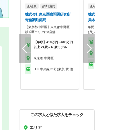
正社員
調剤薬局
正社員
調剤薬局
株式会社東京医療問題研究所
株式会社なごみ薬局 なご
青葉調剤薬局
局本店
【東京都中野区】東京都中野区・
年間休日120日／平均残業5
杉並区エリアに8店舗…
(月)／18時終業…
【年収】410万円～600万円
【年収】450万円～55
以上 24歳～40歳モデル
東京都 中野区
東京都 中野区
ＪＲ中央線 中野(東京)
ＪＲ中央線 中野(東京)駅 他
この求人と似た求人をチェック
エリア