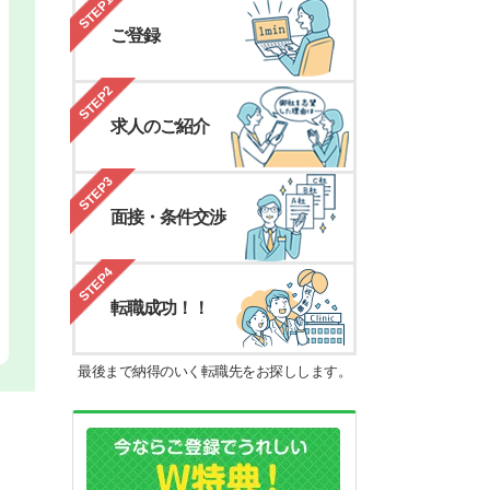
STEP1
ご登録
STEP2
求人のご紹介
STEP3
面接・条件交渉
STEP4
転職成功！！
最後まで納得のいく転職先をお探しします。