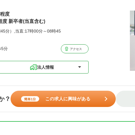
円程度
程度 新卒者(当直含む)
45分）,当直:17時00分～08時45
歩5分
アクセス
法人情報
か？
この求人に興味がある
簡単1分