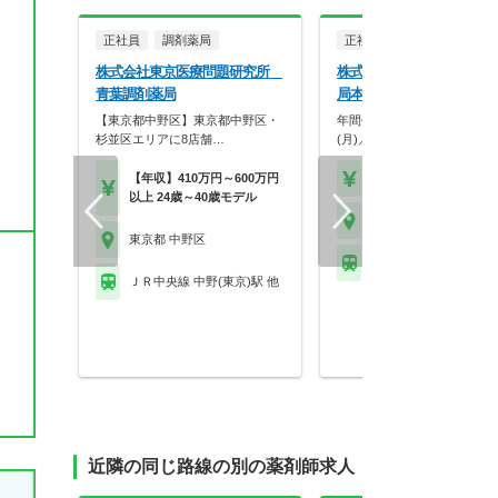
正社員
調剤薬局
正社員
調剤薬局
株式会社東京医療問題研究所
株式会社なごみ薬局 なご
青葉調剤薬局
局本店
【東京都中野区】東京都中野区・
年間休日120日／平均残業5
杉並区エリアに8店舗…
(月)／18時終業…
【年収】410万円～600万円
【年収】450万円～55
以上 24歳～40歳モデル
東京都 中野区
東京都 中野区
ＪＲ中央線 中野(東京)
ＪＲ中央線 中野(東京)駅 他
近隣の同じ路線の別の薬剤師求人