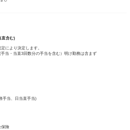
当直含む)
規定により決定します。
(住宅手当・当直3回数分の手当を含む）明け勤務は含まず
務手当、日当直手当)
金保険